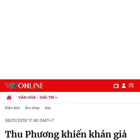
VĂN HÓA - GIẢI TRÍ
Chính trị
Điện ảnh
Âm nhạc
Sao
Xã hội
06/01/2019 17:40 GMT+7
Pháp luật
Chuyên mục
Kinh tế
Thu Phương khiến khán giả
Thể thao