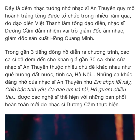
Phim VTV
Giải trí
Đây là đêm nhạc tưởng nhớ nhạc sĩ An Thuyên quy mô
Hậu trường
hoành tráng từng được tổ chức trong nhiều năm qua,
Điện ảnh
do đạo diễn Việt Thanh làm tổng đạo diễn, nhạc sĩ
Đời sống
Nhân vật
Dương Cầm đảm nhiệm vai trò giám đốc âm nhạc,
Âm nhạc
Du lịch
giám đốc sản xuất Hồng Quang Minh.
Khán giả
Giáo dục
Sao
Làm đẹp
Giải sao mai
Trong gần 3 tiếng đồng hồ diễn ra chương trình, các
Tuyển sinh
ca sĩ đã đem đến cho khán giả gần 30 ca khúc của
Công nghệ
Chất lượng cuộc sống
nhạc sĩ An Thuyên thuộc nhiều chủ đề khác nhau như
Học trực tuyến
Hitech Công nghệ tương lai
quê hương đất nước, tình ca, Hà Nội… Những ca khúc
Giao lưu trực tuyến
đáng nhớ của nhạc sĩ An Thuyên như
Em chọn lối này,
Sản phẩm
Chín bậc tình yêu, Ca dao em và tôi, Hồ gươm chiều
thu…
được các nghệ sĩ thể hiện với những bản phối
Lịch phát sóng
Thị trường
hoàn toàn mới do nhạc sĩ Dương Cầm thực hiện.
Tư vấn
Chuyên mục khác
Emagazine
Podcast