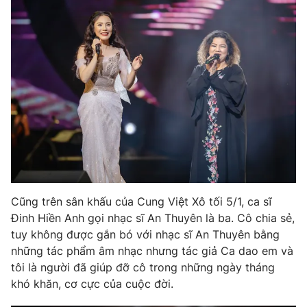
Cũng trên sân khấu của Cung Việt Xô tối 5/1, ca sĩ
Đinh Hiền Anh gọi nhạc sĩ An Thuyên là ba. Cô chia sẻ,
tuy không được gắn bó với nhạc sĩ An Thuyên bằng
những tác phẩm âm nhạc nhưng tác giả Ca dao em và
tôi là người đã giúp đỡ cô trong những ngày tháng
khó khăn, cơ cực của cuộc đời.