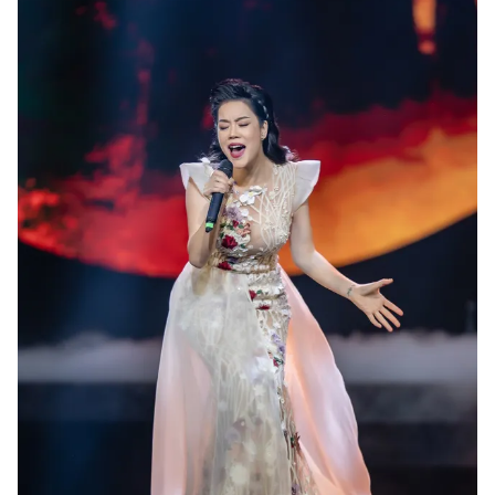
Photo
Infographic
Video
Shorts video
VTV Money
VTV Thể thao
VTV Sức khoẻ
Bất động sản
Thị trường 24h
Tấm lòng Việt
VTV4
Vươn mình bằng AI
VTV9
VTV8
Liên hệ tòa soạn
English