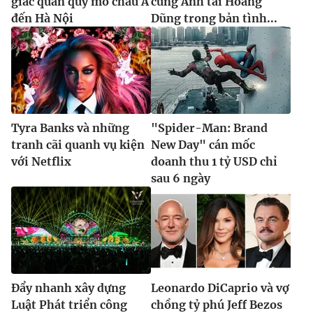
giác quan quy mô châu Á
cùng Anh tài Hoàng
đến Hà Nội
Dũng trong bản tình...
Tyra Banks và những
"Spider-Man: Brand
tranh cãi quanh vụ kiện
New Day" cán mốc
với Netflix
doanh thu 1 tỷ USD chỉ
sau 6 ngày
Đẩy nhanh xây dựng
Leonardo DiCaprio và vợ
Luật Phát triển công
chồng tỷ phú Jeff Bezos