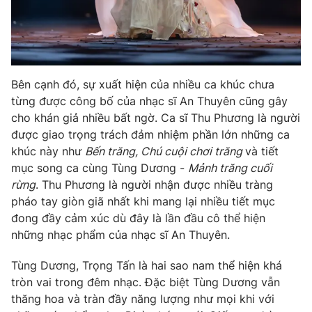
THỜI BÁO VTV
Bên cạnh đó, sự xuất hiện của nhiều ca khúc chưa
từng được công bố của nhạc sĩ An Thuyên cũng gây
cho khán giả nhiều bất ngờ. Ca sĩ Thu Phương là người
Theo dõi báo trên
được giao trọng trách đảm nhiệm phần lớn những ca
khúc này như
Bến trăng, Chú cuội chơi trăng
và tiết
mục song ca cùng Tùng Dương -
Mảnh trăng cuối
Cơ quan chủ quản:
Đài Truyền hình Việt Nam
rừng
. Thu Phương là người nhận được nhiều tràng
Cơ quan báo chí:
Thời báo VTV
pháo tay giòn giã nhất khi mang lại nhiều tiết mục
Giấy phép hoạt động báo in và báo điện tử số 483/GP-BTTTT
đong đầy cảm xúc dù đây là lần đầu cô thể hiện
cấp ngày 29/12/2023
những nhạc phẩm của nhạc sĩ An Thuyên.
Tổng Biên tập:
Vũ Thanh Thủy
Tùng Dương, Trọng Tấn là hai sao nam thể hiện khá
Phó Tổng Biên tập:
Nguyễn Thị Mỹ Hạnh, Phạm Quốc Thắng,
Nguyễn Trọng Ninh
tròn vai trong đêm nhạc. Đặc biệt Tùng Dương vẫn
thăng hoa và tràn đầy năng lượng như mọi khi với
Tổng đài VTV:
024.38 355 931 - 024.38 355 932