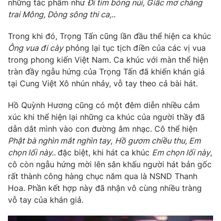
những tác phẩm như
Đi tìm bóng núi, Giấc mơ chàng
Ðiện thoại Thời báo VTV:
024.66 897 897
trai Mông, Dòng sông thi ca,..
Email:
toasoan@vtv.vn
Liên hệ quảng cáo:
024-7300.7108
Trong khi đó, Trọng Tấn cũng lần đầu thể hiện ca khúc
Ông vua đi cày
phỏng lại tục tịch điền của các vị vua
trong phong kiến Việt Nam. Ca khúc với màn thể hiện
tràn đầy ngẫu hứng của Trọng Tấn đã khiến khán giả
tại Cung Việt Xô nhún nhảy, vỗ tay theo cả bài hát.
Hồ Quỳnh Hương cũng có một đêm diễn nhiều cảm
xúc khi thể hiện lại những ca khúc của người thầy đã
dẫn dắt mình vào con đường âm nhạc. Cô thể hiện
Phật bà nghìn mắt nghìn tay
,
Hồ gươm chiều thu, Em
chọn lối này..
đặc biệt, khi hát ca khúc
Em chọn lối này
,
cô còn ngẫu hứng mời lên sân khấu người hát bản gốc
® Cấm sao chép dưới mọi hình thức nếu không có sự chấp
rất thành công hàng chục năm qua là NSND Thanh
thuận bằng văn bản. Ghi rõ nguồn VTV.vn khi phát hành lại
Hoa. Phần kết hợp này đã nhận vô cùng nhiều tràng
thông tin từ website này.
vỗ tay của khán giả.