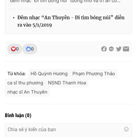
đêm nhạc "Đi tìm bóng núi" tưởng nhớ và tri ân cố...
Đêm nhạc “An Thuyên - Đi tìm bóng núi” diễn
ra vào 5/1/2019
0
0
Từ khóa:
Hồ Quỳnh Hương
Phạm Phương Thảo
ca sĩ thu phương
NSND Thanh Hoa
nhạc sĩ An Thuyên
Bình luận
(
0
)