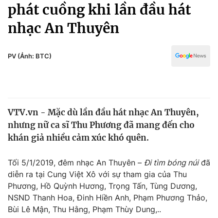
Chính trị
phát cuồng khi lần đầu hát
Truyền hình
nhạc An Thuyên
Văn hóa - Giải trí
Xã hội
Y tế
Đời sống
PV (Ảnh: BTC)
Pháp luật
Công nghệ
Giáo dục
Y tế
VTV.vn - Mặc dù lần đầu hát nhạc An Thuyên,
Thế giới
nhưng nữ ca sĩ Thu Phương đã mang đến cho
Tin tức
khán giả nhiều cảm xúc khó quên.
Kinh tế
Thế giới đó đây
Tối 5/1/2019, đêm nhạc An Thuyên –
Đi tìm bóng núi
đã
Tài chính
Dữ liệu và đời sống
diễn ra tại Cung Việt Xô với sự tham gia của Thu
Câu chuyện quốc tế
Thị trường
Phương, Hồ Quỳnh Hương, Trọng Tấn, Tùng Dương,
NSND Thanh Hoa, Đinh Hiền Anh, Phạm Phương Thảo,
Truyền hình
Góc doanh nghiệp
Bùi Lê Mận, Thu Hằng, Phạm Thùy Dung,..