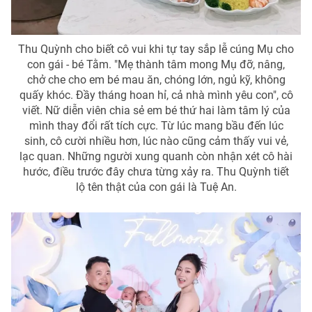
Photo
Infographic
Thu Quỳnh cho biết cô vui khi tự tay sắp lễ cúng Mụ cho
Video
Shorts video
con gái - bé Tằm. "Mẹ thành tâm mong Mụ đỡ, nâng,
chở che cho em bé mau ăn, chóng lớn, ngủ kỹ, không
quấy khóc. Đầy tháng hoan hỉ, cả nhà mình yêu con", cô
VTV Money
VTV Thể thao
viết. Nữ diễn viên chia sẻ em bé thứ hai làm tâm lý của
mình thay đổi rất tích cực. Từ lúc mang bầu đến lúc
sinh, cô cười nhiều hơn, lúc nào cũng cảm thấy vui vẻ,
VTV Sức khoẻ
Bất động sản
lạc quan. Những người xung quanh còn nhận xét cô hài
hước, điều trước đây chưa từng xảy ra. Thu Quỳnh tiết
Thị trường 24h
Tấm lòng Việt
lộ tên thật của con gái là Tuệ An.
VTV4
Vươn mình bằng AI
VTV9
VTV8
Liên hệ tòa soạn
English