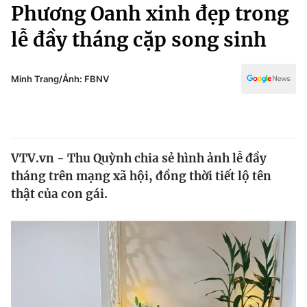
Chính trị
Phương Oanh xinh đẹp trong
Truyền hình
lễ đầy tháng cặp song sinh
Văn hóa - Giải trí
Xã hội
Y tế
Đời sống
Minh Trang/Ảnh: FBNV
Pháp luật
Công nghệ
Giáo dục
Y tế
VTV.vn - Thu Quỳnh chia sẻ hình ảnh lễ đầy
Thế giới
tháng trên mạng xã hội, đồng thời tiết lộ tên
Tin tức
thật của con gái.
Kinh tế
Thế giới đó đây
Tài chính
Dữ liệu và đời sống
Câu chuyện quốc tế
Thị trường
Truyền hình
Góc doanh nghiệp