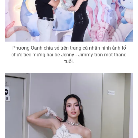
THỜI BÁO VTV
Phương Oanh chia sẻ trên trang cá nhân hình ảnh tổ
chức tiệc mừng hai bé Jenny - Jimmy tròn một tháng
Theo dõi báo trên
tuổi.
Cơ quan chủ quản:
Đài Truyền hình Việt Nam
Cơ quan báo chí:
Thời báo VTV
Giấy phép hoạt động báo in và báo điện tử số 483/GP-BTTTT
cấp ngày 29/12/2023
Tổng Biên tập:
Vũ Thanh Thủy
Phó Tổng Biên tập:
Nguyễn Thị Mỹ Hạnh, Phạm Quốc Thắng,
Nguyễn Trọng Ninh
Tổng đài VTV:
024.38 355 931 - 024.38 355 932