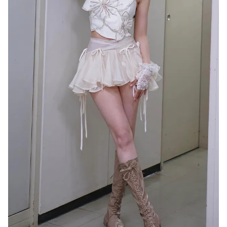
Ðiện thoại Thời báo VTV:
024.66 897 897
Email:
toasoan@vtv.vn
Liên hệ quảng cáo:
024-7300.7108
® Cấm sao chép dưới mọi hình thức nếu không có sự chấp
thuận bằng văn bản. Ghi rõ nguồn VTV.vn khi phát hành lại
thông tin từ website này.