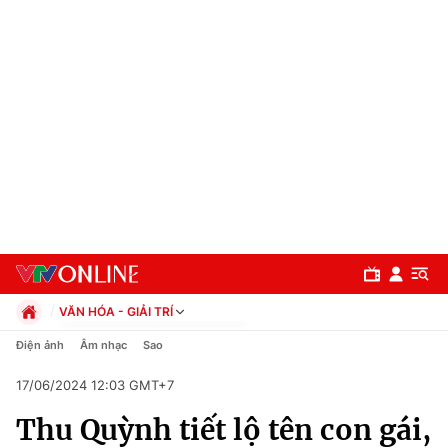
VĂN HÓA - GIẢI TRÍ
Chính trị
Điện ảnh
Âm nhạc
Sao
Xã hội
17/06/2024 12:03 GMT+7
Pháp luật
Chuyên mục
Kinh tế
Thu Quỳnh tiết lộ tên con gái,
Thể thao