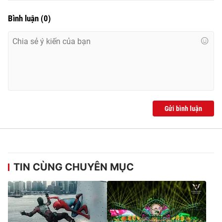
Bình luận
(
0
)
Gửi bình luận
TIN CÙNG CHUYÊN MỤC