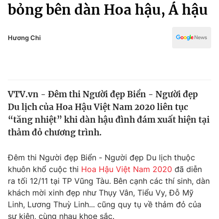
Chính trị
bỏng bên dàn Hoa hậu, Á hậu
Truyền hình
Văn hóa - Giải trí
Xã hội
Y tế
Hương Chi
Đời sống
Pháp luật
Công nghệ
Giáo dục
Y tế
VTV.vn - Đêm thi Người đẹp Biển - Người đẹp
Du lịch của Hoa Hậu Việt Nam 2020 liên tục
Thế giới
“tăng nhiệt” khi dàn hậu đình đám xuất hiện tại
thảm đỏ chương trình.
Tin tức
Kinh tế
Thế giới đó đây
Đêm thi Người đẹp Biển - Người đẹp Du lịch thuộc
Tài chính
khuôn khổ cuộc thi
Hoa Hậu Việt Nam 2020
đã diễn
Dữ liệu và đời sống
Câu chuyện quốc tế
ra tối 12/11 tại TP Vũng Tàu. Bên cạnh các thí sinh, dàn
Thị trường
khách mời xinh đẹp như Thụy Vân, Tiểu Vy, Đỗ Mỹ
Truyền hình
Góc doanh nghiệp
Linh, Lương Thuỳ Linh... cũng quy tụ về thảm đỏ của
sự kiện, cùng nhau khoe sắc.