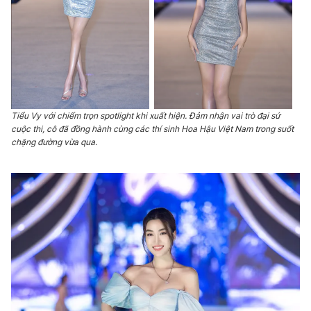
THỜI BÁO VTV
Tiểu Vy với chiếm trọn spotlight khi xuất hiện. Đảm nhận vai trò đại sứ
cuộc thi, cô đã đồng hành cùng các thí sinh Hoa Hậu Việt Nam trong suốt
Theo dõi báo trên
chặng đường vừa qua.
Cơ quan chủ quản:
Đài Truyền hình Việt Nam
Cơ quan báo chí:
Thời báo VTV
Giấy phép hoạt động báo in và báo điện tử số 483/GP-BTTTT
cấp ngày 29/12/2023
Tổng Biên tập:
Vũ Thanh Thủy
Phó Tổng Biên tập:
Nguyễn Thị Mỹ Hạnh, Phạm Quốc Thắng,
Nguyễn Trọng Ninh
Tổng đài VTV:
024.38 355 931 - 024.38 355 932