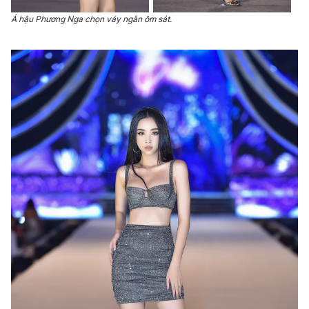
Á hậu Phương Nga chọn váy ngắn ôm sát.