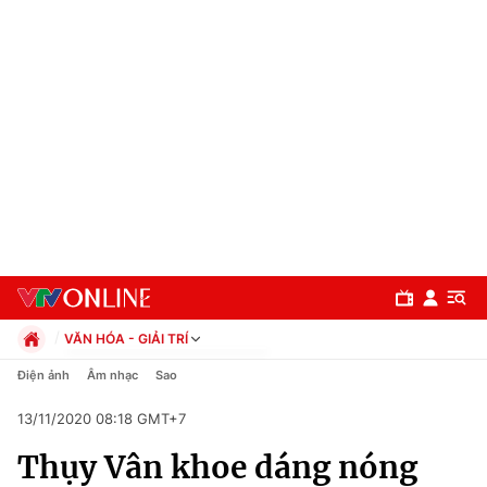
VĂN HÓA - GIẢI TRÍ
Chính trị
Điện ảnh
Âm nhạc
Sao
Xã hội
13/11/2020 08:18 GMT+7
Pháp luật
Chuyên mục
Kinh tế
Thụy Vân khoe dáng nóng
Thể thao