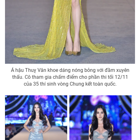
Photo
Infographic
Video
Shorts video
VTV Money
VTV Thể thao
VTV Sức khoẻ
Bất động sản
Á hậu Thuỵ Vân khoe dáng nóng bỏng với đầm xuyên
thấu. Cô tham gia chấm điểm cho phần thi tối 12/11
Thị trường 24h
Tấm lòng Việt
của 35 thí sinh vòng Chung kết toàn quốc.
VTV4
Vươn mình bằng AI
VTV9
VTV8
Liên hệ tòa soạn
English