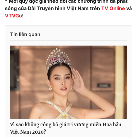
* Mời quý độc giả theo dõi các chương trình đã phát
sóng của Đài Truyền hình Việt Nam trên
TV Online
và
VTVGo
!
Tin liên quan
Vì sao không công bố giá trị vương miện Hoa hậu
Việt Nam 2020?