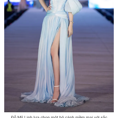
Ðiện thoại Thời báo VTV:
024.66 897 897
Email:
toasoan@vtv.vn
Liên hệ quảng cáo:
024-7300.7108
® Cấm sao chép dưới mọi hình thức nếu không có sự chấp
thuận bằng văn bản. Ghi rõ nguồn VTV.vn khi phát hành lại
thông tin từ website này.
Đỗ Mỹ Linh lựa chọn một bộ cánh mềm mại với sắc