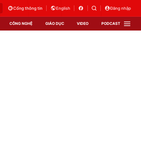
Cổng thông tin
English
Đăng nhập
CÔNG NGHỆ
GIÁO DỤC
VIDEO
PODCAST
VTV Money
VTV Thể thao
VTV Sức khoẻ
Bất động sản
Thị trường 24h
Tấm lòng Việt
Vươn mình bằng AI
VTV4
VTV8
VTV9
Lịch phát sóng
Giao lưu trực tuyến
Sự kiện