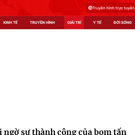
Truyền hình trực tuyến
KINH TẾ
TRUYỀN HÌNH
GIẢI TRÍ
Y TẾ
ĐỜI SỐNG
Pháp luật
Y tế
Truyền hình
Multimedia
Phim VTV
Video
Hậu trường
Shorts video
Nhân vật
Podcast
Khán giả
EMagazine
Giải sao mai
Photo
 ngờ sự thành công của bom tấn
Infographic