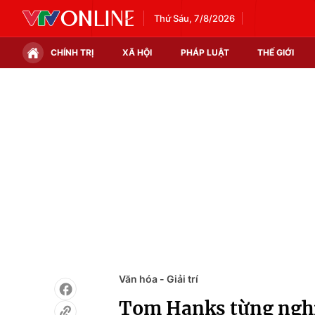
Thứ Sáu, 7/8/2026
CHÍNH TRỊ
XÃ HỘI
PHÁP LUẬT
THẾ GIỚI
Chính trị
Xã hội
Thế giới
Kinh tế
Tin tức
Tài chính
Thế giới đó đây
Thị trường
Câu chuyện quốc tế
Góc doanh nghiệp
Dữ liệu và đời sống
Văn hóa - Giải trí
Tom Hanks từng nghi