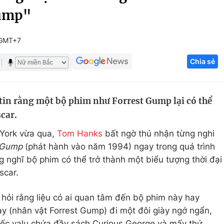
Gump"
Góc ảnh
 GMT+7
Giáo dục
Công nghệ
Chia sẻ
Tuyển sinh
Hitech Công ng
Học trực tuyến
Sản phẩm
in rằng một bộ phim như Forrest Gump lại có thể
g
Thị trường
car.
Tư vấn
 York vừa qua,
Tom Hanks
bất ngờ thú nhận từng nghi
t Gump
(phát hành vào năm 1994) ngay trong quá trình
 nghĩ bộ phim có thể trở thành một biểu tượng thời đại
scar.
 hỏi rằng liệu có ai quan tâm đến bộ phim này hay
y (nhân vật Forrest Gump) đi một đôi giày ngớ ngẩn,
iếc valu chứa đầy sách Curious George và mấy thứ