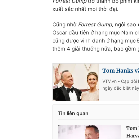
Forrest Gump
trở thành bộ phim ki
xuất sắc nhất mọi thời đại.
Cũng nhờ
Forrest Gump
, ngôi sao
Oscar đầu tiên ở hạng mục Nam ch
cũng được vinh danh ở hạng mục Đ
thêm 4 giải thưởng nữa, bao gồm g
Tom Hanks và
VTV.vn - Cặp đôi
ngày đặc biệt này
Tin liên quan
Tom H
Harv