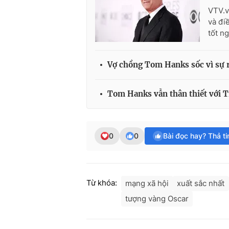
VTV.v
và đi
tốt n
Vợ chồng Tom Hanks sốc vì sự ra
Tom Hanks vẫn thân thiết với T
0
0
Bài đọc hay? Thả t
Từ khóa:
mạng xã hội
xuất sắc nhất
tượng vàng Oscar