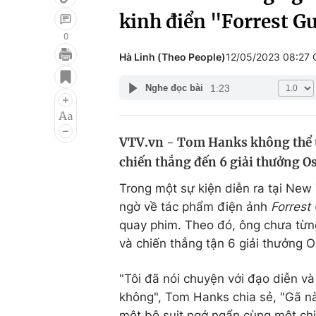
kinh điển "Forrest 
0
Hà Linh (Theo People)
12/05/2023 08:27
Giải trí
Đời sống
1:23
Nghe đọc bài
Điện ảnh
Du lịch
Âm nhạc
Làm đẹp
VTV.vn - Tom Hanks không thể t
Sao
Chất lượng cuộc sốn
chiến thắng đến 6 giải thưởng Os
Trong một sự kiện diễn ra tại New
ngờ về tác phẩm điện ảnh
Forres
quay phim. Theo đó, ông chưa từng
và chiến thẳng tận 6 giải thưởng O
"Tôi đã nói chuyện với đạo diễn và
không", Tom Hanks chia sẻ, "Gã nà
một bộ suit ngớ ngẩn cùng một ch