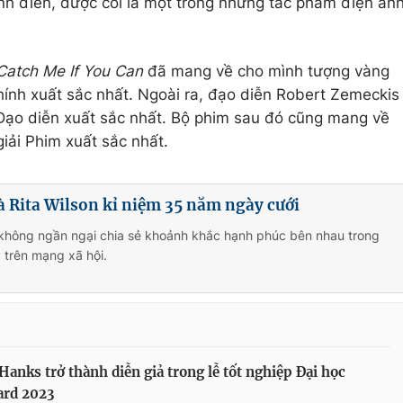
nh điển, được coi là một trong những tác phẩm điện ản
Catch Me If You Can
đã mang về cho mình tượng vàng
ính xuất sắc nhất. Ngoài ra, đạo diễn Robert Zemeckis
ạo diễn xuất sắc nhất. Bộ phim sau đó cũng mang về
iải Phim xuất sắc nhất.
 Rita Wilson kỉ niệm 35 năm ngày cưới
 không ngần ngại chia sẻ khoảnh khắc hạnh phúc bên nhau trong
 trên mạng xã hội.
anks trở thành diễn giả trong lễ tốt nghiệp Đại học
ard 2023