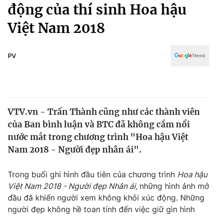
Chính trị
động của thí sinh Hoa hậu
Truyền hình
Việt Nam 2018
Văn hóa - Giải trí
Xã hội
Y tế
Đời sống
PV
Pháp luật
Công nghệ
Giáo dục
Y tế
VTV.vn - Trấn Thành cũng như các thành viên
Thế giới
của Ban bình luận và BTC đã không cầm nổi
Tin tức
nước mắt trong chương trình "Hoa hậu Việt
Kinh tế
Nam 2018 - Người đẹp nhân ái".
Thế giới đó đây
Tài chính
Dữ liệu và đời sống
Câu chuyện quốc tế
Trong buổi ghi hình đầu tiên của chương trình
Hoa hậu
Thị trường
Việt Nam 2018 - Người đẹp Nhân ái,
những hình ảnh mở
đầu đã khiến người xem không khỏi xúc động. Những
Truyền hình
Góc doanh nghiệp
người đẹp không hề toan tính đến việc giữ gìn hình