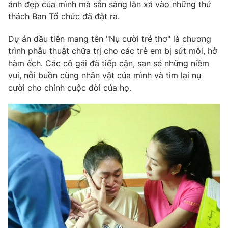
Phim VTV
ảnh đẹp của mình mà sẵn sàng lăn xả vào những thử
Giải trí
thách Ban Tổ chức đã đặt ra.
Hậu trường
Điện ảnh
Dự án đầu tiên mang tên "Nụ cười trẻ thơ" là chương
Đời sống
Nhân vật
trình phẫu thuật chữa trị cho các trẻ em bị sứt môi, hở
Âm nhạc
Du lịch
hàm ếch. Các cô gái đã tiếp cận, san sẻ những niềm
Khán giả
Giáo dục
Sao
vui, nỗi buồn cùng nhân vật của mình và tìm lại nụ
Làm đẹp
Giải sao mai
cười cho chính cuộc đời của họ.
Tuyển sinh
Công nghệ
Chất lượng cuộc sống
Học trực tuyến
Hitech Công nghệ tương lai
Giao lưu trực tuyến
Sản phẩm
Lịch phát sóng
Thị trường
Tư vấn
Chuyên mục khác
Emagazine
Podcast