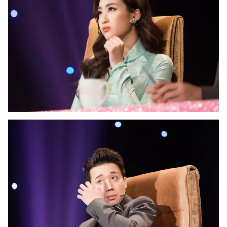
THỜI BÁO VTV
Theo dõi báo trên
Cơ quan chủ quản:
Đài Truyền hình Việt Nam
Cơ quan báo chí:
Thời báo VTV
Giấy phép hoạt động báo in và báo điện tử số 483/GP-BTTTT
cấp ngày 29/12/2023
Tổng Biên tập:
Vũ Thanh Thủy
Phó Tổng Biên tập:
Nguyễn Thị Mỹ Hạnh, Phạm Quốc Thắng,
Nguyễn Trọng Ninh
Tổng đài VTV:
024.38 355 931 - 024.38 355 932