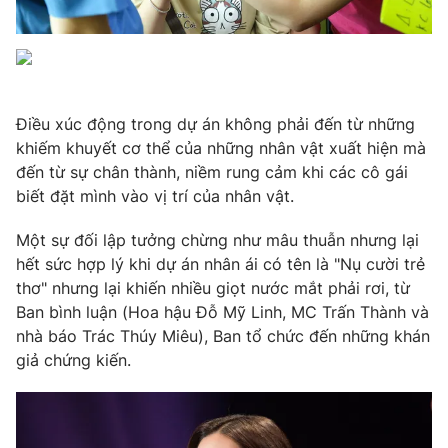
Photo
Infographic
Video
Shorts video
Điều xúc động trong dự án không phải đến từ những
khiếm khuyết cơ thể của những nhân vật xuất hiện mà
VTV Money
VTV Thể thao
đến từ sự chân thành, niềm rung cảm khi các cô gái
biết đặt mình vào vị trí của nhân vật.
VTV Sức khoẻ
Bất động sản
Một sự đối lập tưởng chừng như mâu thuẫn nhưng lại
hết sức hợp lý khi dự án nhân ái có tên là "Nụ cười trẻ
Thị trường 24h
Tấm lòng Việt
thơ" nhưng lại khiến nhiều giọt nước mắt phải rơi, từ
Ban bình luận (Hoa hậu Đỗ Mỹ Linh, MC Trấn Thành và
VTV4
Vươn mình bằng AI
nhà báo Trác Thúy Miêu), Ban tổ chức đến những khán
giả chứng kiến.
VTV9
VTV8
Liên hệ tòa soạn
English