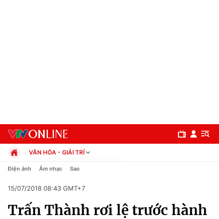
VĂN HÓA - GIẢI TRÍ
Chính trị
Điện ảnh
Âm nhạc
Sao
Xã hội
15/07/2018 08:43 GMT+7
Pháp luật
Chuyên mục
Kinh tế
Trấn Thành rơi lệ trước hành
Thể thao