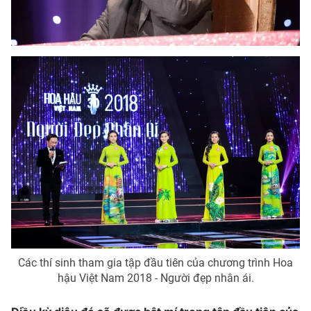
Ðiện thoại Thời báo VTV:
024.66 897 897
Email:
toasoan@vtv.vn
Liên hệ quảng cáo:
024-7300.7108
® Cấm sao chép dưới mọi hình thức nếu không có sự chấp
thuận bằng văn bản. Ghi rõ nguồn VTV.vn khi phát hành lại
Các thí sinh tham gia tập đầu tiên của chương trình Hoa
thông tin từ website này.
hậu Việt Nam 2018 - Người đẹp nhân ái.