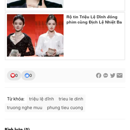
Ðiện thoại Thời báo VTV:
024.66 897 897
Email:
toasoan@vtv.vn
Rộ tin Triệu Lệ Dĩnh đóng
Liên hệ quảng cáo:
024-7300.7108
phim cùng Địch Lệ Nhiệt Ba
0
0
Từ khóa:
triệu lệ dĩnh
trieu le dinh
® Cấm sao chép dưới mọi hình thức nếu không có sự chấp
thuận bằng văn bản. Ghi rõ nguồn VTV.vn khi phát hành lại
truong nghe muu
phung tieu cuong
thông tin từ website này.
Bình luận
(
0
)