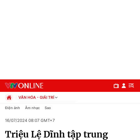
VĂN HÓA - GIẢI TRÍ
Chính trị
Điện ảnh
Âm nhạc
Sao
Xã hội
16/07/2024 08:07 GMT+7
Pháp luật
Chuyên mục
Kinh tế
Triệu Lệ Dĩnh tập trung
Thể thao