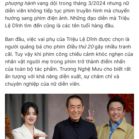
Phim VTV
phượng hành
vang dội trong tháng 3/2024 nhưng nữ
Giải trí
diễn viên không tiếp tục phim truyền hình mà chuyển
Hậu trường
hướng sang phim điện ảnh. Những đạo diễn mà Triệu
Điện ảnh
Đời sống
Lệ Dĩnh tìm đến cũng là các tên tuổi hàng đầu.
Nhân vật
Âm nhạc
Du lịch
Khán giả
Ban đầu, việc vai phụ của Triệu Lệ Dĩnh được chọn là
Giáo dục
Sao
người quảng bá cho phim
Điều thứ 20
gây nhiều tranh
Làm đẹp
Giải sao mai
cãi. Tuy vậy khi phim công chiếu cảnh khóc nghẹn của
Tuyển sinh
Công nghệ
nhân vật người mẹ trong phim trở thành điểm nhấn
Chất lượng cuộc sống
Học trực tuyến
của toàn bộ tác phẩm. Trương Nghệ Mưu cho biết rất
Hitech Công nghệ tương lai
ấn tượng với khả năng diễn xuất, sự chăm chỉ và
Giao lưu trực tuyến
chuyên nghiệp của nữ diễn viên.
Sản phẩm
Lịch phát sóng
Thị trường
Tư vấn
Chuyên mục khác
Emagazine
Podcast