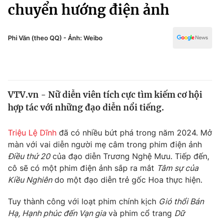
Chính trị
chuyển hướng điện ảnh
Truyền hình
Văn hóa - Giải trí
Xã hội
Y tế
Phi Văn (theo QQ) - Ảnh: Weibo
Đời sống
Pháp luật
Công nghệ
Giáo dục
Y tế
VTV.vn - Nữ diễn viên tích cực tìm kiếm cơ hội
hợp tác với những đạo diễn nổi tiếng.
Thế giới
Triệu Lệ Dĩnh
đã có nhiều bứt phá trong năm 2024. Mở
Tin tức
màn với vai diễn người mẹ câm trong phim điện ảnh
Kinh tế
Điều thứ 20
của đạo diễn Trương Nghệ Mưu. Tiếp đến,
Thế giới đó đây
Tài chính
cô sẽ có một phim điện ảnh sắp ra mắt
Tâm sự của
Dữ liệu và đời sống
Câu chuyện quốc tế
Kiều Nghiên
do một đạo diễn trẻ gốc Hoa thực hiện.
Thị trường
Tuy thành công với loạt phim chính kịch
Gió thổi Bán
Truyền hình
Góc doanh nghiệp
Hạ, Hạnh phúc đến Vạn gia
và phim cổ trang
Dữ