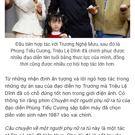
Photo
Infographic
Video
Shorts video
Đầu tiên hợp tác với Trương Nghệ Mưu, sau đó là
VTV Money
VTV Thể thao
Phùng Tiểu Cương, Triệu Lệ Dĩnh đã chinh phục được
nhiều đạo diễn tên tuổi bằng thực lực của mình, đồng
VTV Sức khoẻ
Bất động sản
thời cũng được nhiều cơ hội hợp tác lớn hơn.
Từ những nhận định ấn tượng và lời ngỏ hợp tác trong
Thị trường 24h
Tấm lòng Việt
những dự án sau của đạo diễn họ Trương mà Triệu Lệ
Dĩnh đã có chỗ đứng tốt hơn trong giới điện ảnh. Có
VTV4
Vươn mình bằng AI
thông tin rằng phim
Chuyện một người phụ nữ ra tù
của
đạo diễn Phùng Tiểu Cương sắp bấm máy đã chọn
VTV9
VTV8
diễn viên sinh năm 1987 vào vai chính.
Câu chuyện về một người phụ nữ ra tù
này là một tác
Liên hệ tòa soạn
English