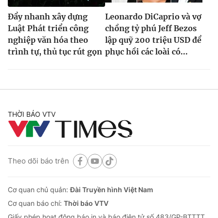
Đẩy nhanh xây dựng
Leonardo DiCaprio và vợ
Luật Phát triển công
chồng tỷ phú Jeff Bezos
nghiệp văn hóa theo
lập quỹ 200 triệu USD để
trình tự, thủ tục rút gọn
phục hồi các loài có...
THỜI BÁO VTV
Theo dõi báo trên
Cơ quan chủ quản:
Đài Truyền hình Việt Nam
Cơ quan báo chí:
Thời báo VTV
Giấy phép hoạt động báo in và báo điện tử số 483/GP-BTTTT