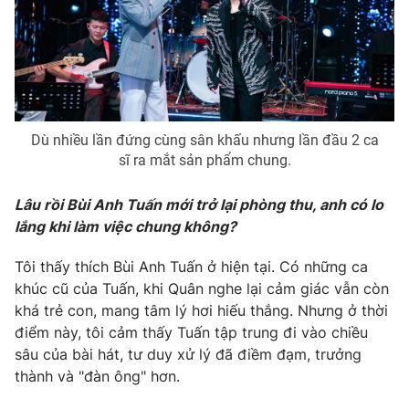
THỜI BÁO VTV
Dù nhiều lần đứng cùng sân khấu nhưng lần đầu 2 ca
Theo dõi báo trên
sĩ ra mắt sản phẩm chung.
Cơ quan chủ quản:
Đài Truyền hình Việt Nam
Lâu rồi Bùi Anh Tuấn mới trở lại phòng thu, anh có lo
Cơ quan báo chí:
Thời báo VTV
lắng khi làm việc chung không?
Giấy phép hoạt động báo in và báo điện tử số 483/GP-BTTTT
cấp ngày 29/12/2023
Tôi thấy thích Bùi Anh Tuấn ở hiện tại. Có những ca
khúc cũ của Tuấn, khi Quân nghe lại cảm giác vẫn còn
Tổng Biên tập:
Vũ Thanh Thủy
khá trẻ con, mang tâm lý hơi hiếu thắng. Nhưng ở thời
Phó Tổng Biên tập:
Nguyễn Thị Mỹ Hạnh, Phạm Quốc Thắng,
điểm này, tôi cảm thấy Tuấn tập trung đi vào chiều
Nguyễn Trọng Ninh
sâu của bài hát, tư duy xử lý đã điềm đạm, trưởng
Tổng đài VTV:
024.38 355 931 - 024.38 355 932
thành và "đàn ông" hơn.
Ðiện thoại Thời báo VTV:
024.66 897 897