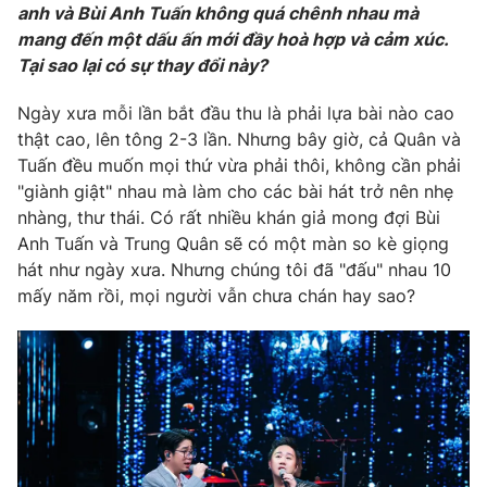
anh và Bùi Anh Tuấn không quá chênh nhau mà
Photo
Infographic
mang đến một dấu ấn mới đầy hoà hợp và cảm xúc.
Tại sao lại có sự thay đổi này?
Video
Shorts video
Ngày xưa mỗi lần bắt đầu thu là phải lựa bài nào cao
thật cao, lên tông 2-3 lần. Nhưng bây giờ, cả Quân và
VTV Money
VTV Thể thao
Tuấn đều muốn mọi thứ vừa phải thôi, không cần phải
"giành giật" nhau mà làm cho các bài hát trở nên nhẹ
nhàng, thư thái. Có rất nhiều khán giả mong đợi Bùi
VTV Sức khoẻ
Bất động sản
Anh Tuấn và Trung Quân sẽ có một màn so kè giọng
hát như ngày xưa. Nhưng chúng tôi đã "đấu" nhau 10
Thị trường 24h
Tấm lòng Việt
mấy năm rồi, mọi người vẫn chưa chán hay sao?
VTV4
Vươn mình bằng AI
VTV9
VTV8
Liên hệ tòa soạn
English