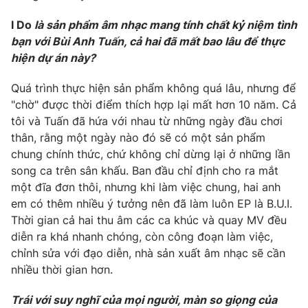
Phim VTV
Giải trí
I Do
là sản phẩm âm nhạc mang tính chất kỷ niệm tình
Hậu trường
bạn với Bùi Anh Tuấn, cả hai đã mất bao lâu để thực
Điện ảnh
Đời sống
hiện dự án này?
Nhân vật
Âm nhạc
Du lịch
Khán giả
Quá trình thực hiện sản phẩm không quá lâu, nhưng để
Giáo dục
Sao
"chờ" được thời điểm thích hợp lại mất hơn 10 năm. Cả
Làm đẹp
Giải sao mai
tôi và Tuấn đã hứa với nhau từ những ngày đầu chơi
Tuyển sinh
Công nghệ
thân, rằng một ngày nào đó sẽ có một sản phẩm
Chất lượng cuộc sống
Học trực tuyến
chung chính thức, chứ không chỉ dừng lại ở những lần
Hitech Công nghệ tương lai
song ca trên sân khấu. Ban đầu chỉ định cho ra mắt
Giao lưu trực tuyến
một đĩa đơn thôi, nhưng khi làm việc chung, hai anh
Sản phẩm
em có thêm nhiều ý tưởng nên đã làm luôn EP là B.U.I.
Lịch phát sóng
Thị trường
Thời gian cả hai thu âm các ca khúc và quay MV đều
diễn ra khá nhanh chóng, còn công đoạn làm việc,
Tư vấn
chỉnh sửa với đạo diễn, nhà sản xuất âm nhạc sẽ cần
Chuyên mục khác
nhiều thời gian hơn.
Emagazine
Podcast
Trái với suy nghĩ của mọi người, màn so giọng của