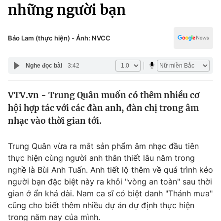
Chính trị
những người bạn
Truyền hình
Văn hóa - Giải trí
Xã hội
Y tế
Bảo Lam (thực hiện) - Ảnh: NVCC
Đời sống
Pháp luật
Công nghệ
Nghe đọc bài
3:42
Giáo dục
Y tế
VTV.vn - Trung Quân muốn có thêm nhiều cơ
hội hợp tác với các đàn anh, đàn chị trong âm
Thế giới
nhạc vào thời gian tới.
Tin tức
Kinh tế
Trung Quân vừa ra mắt sản phẩm âm nhạc đầu tiên
Thế giới đó đây
thực hiện cùng người anh thân thiết lâu năm trong
Tài chính
nghề là Bùi Anh Tuấn. Anh tiết lộ thêm về quá trình kéo
Dữ liệu và đời sống
Câu chuyện quốc tế
người bạn đặc biệt này ra khỏi "vòng an toàn" sau thời
Thị trường
gian ở ẩn khá dài. Nam ca sĩ có biệt danh "Thánh mưa"
Truyền hình
cũng cho biết thêm nhiều dự án dự định thực hiện
Góc doanh nghiệp
trong năm nay của mình.