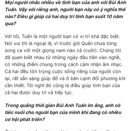
Email:
toasoan@vtv.vn
Mọi người nhắc nhiều về tình bạn của anh với Bùi Anh
Liên hệ quảng cáo:
024-7300.7108
Tuấn. Vậy với riêng anh, người bạn này có ý nghĩa thế
nào? Điều gì giúp cả hai duy trì tình bạn suốt 10 năm
qua?
Với tôi, Tuấn là một người bạn có vị trí khá đặc biệt.
Nói vui thì là ngoại lệ, vì trước giờ Quân chưa từng
song ca với một giọng nam nào cả (cười). Chúng tôi
đã quen biết nhau từ những ngày đầu tiên vào nghề,
có những điểm chung trong cách cảm nhận âm nhạc.
Cả hai đều tôn trọng cuộc sống riêng của người còn
lại, rất sẵn sàng giúp đỡ và ở bên cạnh đối phương khi
cần thiết. Tôi nghĩ đó cũng là điều giúp tình bạn của
® Cấm sao chép dưới mọi hình thức nếu không có sự chấp
cả hai được duy trì và tiếp tục.
thuận bằng văn bản. Ghi rõ nguồn VTV.vn khi phát hành lại
thông tin từ website này.
Trong quãng thời gian Bùi Anh Tuấn im ắng, anh có
tiếc nuối cho người bạn của mình khi đang có nhiều
cơ hội phát triển?