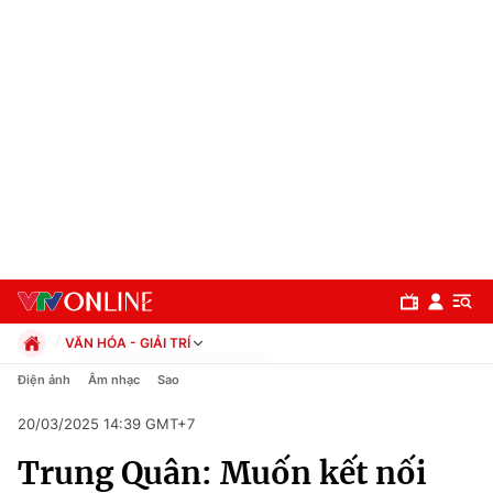
VĂN HÓA - GIẢI TRÍ
Chính trị
Điện ảnh
Âm nhạc
Sao
Xã hội
20/03/2025 14:39 GMT+7
Pháp luật
Chuyên mục
Kinh tế
Trung Quân: Muốn kết nối
Thể thao