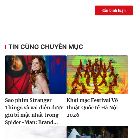
Ðiện thoại Thời báo VTV:
024.66 897 897
Gửi bình luận
Email:
toasoan@vtv.vn
Liên hệ quảng cáo:
024-7300.7108
TIN CÙNG CHUYÊN MỤC
Sao phim Stranger
Khai mạc Festival Võ
Things và vai diễn được
thuật Quốc tế Hà Nội
® Cấm sao chép dưới mọi hình thức nếu không có sự chấp
thuận bằng văn bản. Ghi rõ nguồn VTV.vn khi phát hành lại
giữ bí mật nhất trong
2026
thông tin từ website này.
Spider-Man: Brand...