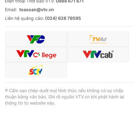
Ðiện thoại Thời báo VTV:
0988 671 671
Email:
toasoan@vtv.vn
Liên hệ quảng cáo:
(024) 626 79595
® Cấm sao chép dưới mọi hình thức nếu không có sự chấp
thuận bằng văn bản. Ghi rõ nguồn VTV.vn khi phát hành lại
thông tin từ website này.