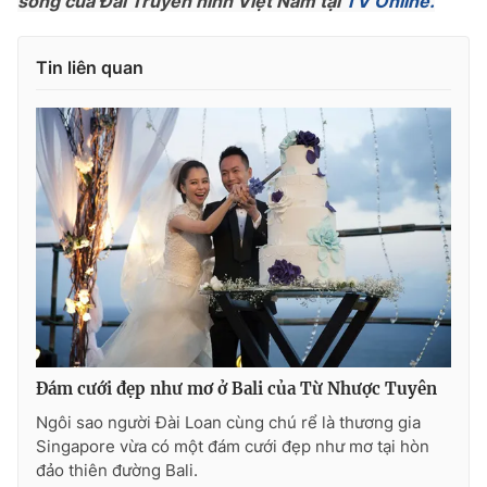
sóng của Đài Truyền hình Việt Nam tại
TV Online.
Photo
Infographic
Tin liên quan
Video
Shorts video
VTV Money
VTV Thể thao
VTV Sức khoẻ
Bất động sản
Thị trường 24h
Tấm lòng Việt
VTV4
Vươn mình bằng AI
Đám cưới đẹp như mơ ở Bali của Từ Nhược Tuyên
VTV9
VTV8
Ngôi sao người Đài Loan cùng chú rể là thương gia
Singapore vừa có một đám cưới đẹp như mơ tại hòn
đảo thiên đường Bali.
Liên hệ tòa soạn
English