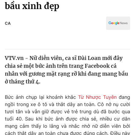
Chính trị
bầu xinh đẹp
Truyền hình
Văn hóa - Giải trí
Xã hội
Y tế
CA
Đời sống
Pháp luật
Công nghệ
Giáo dục
Y tế
VTV.vn - Nữ diễn viên, ca sĩ Đài Loan mới đây
chia sẻ một bức ảnh trên trang Facebook cá
Thế giới
nhân với gương mặt rạng rỡ khi đang mang bầu
ở tháng thứ 4.
Tin tức
Kinh tế
Thế giới đó đây
Bức ảnh chụp lại khoảnh khắc
Từ Nhược Tuyên
đang
Tài chính
ngồi trong xe ô tô và thắt dây an toàn. Cô nở nụ cười
Dữ liệu và đời sống
Câu chuyện quốc tế
tươi tắn và vẫn giữ được vẻ trẻ trung dù đã bước qua
Thị trường
tuổi 40. Sau khi bức ảnh được chia sẻ, nhiều cư dân
Truyền hình
Góc doanh nghiệp
mạng cảm thấy lo lắng và nhắc nhở nữ diễn viên bởi
cách thắt dây an toàn chưa được đúng cách. Điều này