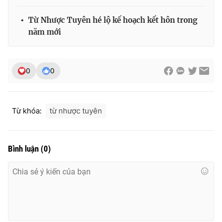
Từ Nhược Tuyên hé lộ kế hoạch kết hôn trong
năm mới
THỜI BÁO VTV
0
0
Theo dõi báo trên
Từ khóa:
từ nhược tuyên
Cơ quan chủ quản:
Đài Truyền hình Việt Nam
Cơ quan báo chí:
Thời báo VTV
Bình luận
(
0
)
Giấy phép hoạt động báo in và báo điện tử số 483/GP-BTTTT
cấp ngày 29/12/2023
Tổng Biên tập:
Vũ Thanh Thủy
Phó Tổng Biên tập:
Nguyễn Thị Mỹ Hạnh, Phạm Quốc Thắng,
Nguyễn Trọng Ninh
Tổng đài VTV:
024.38 355 931 - 024.38 355 932