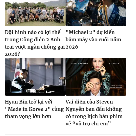
Đội hình nào có lợi thế
"Michael 2" dự kiến
trong Công diễn 2 Anh
bấm máy vào cuối năm
trai vượt ngàn chông gai
2026
2026?
Hyun Bin trở lại với
Vai diễn của Steven
"Made in Korea 2" cùng
Nguyễn ban đầu không
tham vọng lớn hơn
có trong kịch bản phim
về “vũ trụ chị em”