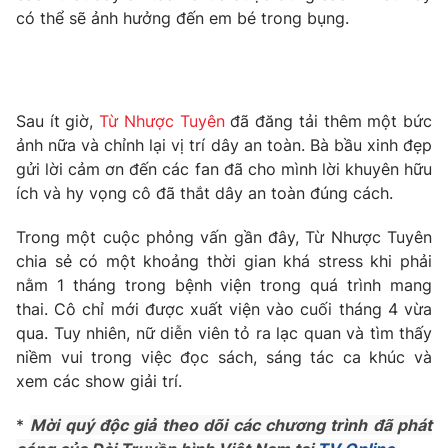
Phim VTV
có thể sẽ ảnh hưởng đến em bé trong bụng.
Giải trí
Hậu trường
Điện ảnh
Đời sống
Nhân vật
Âm nhạc
Du lịch
Sau ít giờ,
Từ Nhược Tuyên
đã đăng tải thêm một bức
Khán giả
Giáo dục
Sao
ảnh nữa và chỉnh lại vị trí dây an toàn. Bà bầu xinh đẹp
Làm đẹp
Giải sao mai
gửi lời cảm ơn đến các fan đã cho mình lời khuyên hữu
Tuyển sinh
ích và hy vọng cô đã thắt dây an toàn đúng cách.
Công nghệ
Chất lượng cuộc sống
Học trực tuyến
Hitech Công nghệ tương lai
Trong một cuộc phỏng vấn gần đây, Từ Nhược Tuyên
Giao lưu trực tuyến
chia sẻ có một khoảng thời gian khá stress khi phải
Sản phẩm
nằm 1 tháng trong bệnh viện trong quá trình mang
thai. Cô chỉ mới được xuất viện vào cuối tháng 4 vừa
Lịch phát sóng
Thị trường
qua. Tuy nhiên, nữ diễn viên tỏ ra lạc quan và tìm thấy
Tư vấn
niềm vui trong việc đọc sách, sáng tác ca khúc và
xem các show giải trí.
Chuyên mục khác
Emagazine
Podcast
*
Mời quý độc giả theo dõi các chương trình đã phát