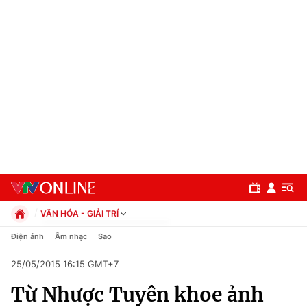
VĂN HÓA - GIẢI TRÍ
Chính trị
Điện ảnh
Âm nhạc
Sao
Xã hội
25/05/2015 16:15 GMT+7
Pháp luật
Chuyên mục
Kinh tế
Từ Nhược Tuyên khoe ảnh
Thể thao