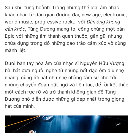
Email:
toasoan@vtv.vn
Sau khi "tung hoành" trong những thể loại âm nhạc
Liên hệ quảng cáo:
024-7300.7108
khác nhau từ dân gian đương đại, new age, electronic,
world music, progressive rock… với
Đàn ông không
cần khóc
, Tùng Dương mang tới công chúng một bản
Epic với những âm thanh quen thuộc, gần gũi nhưng
chứa đựng trong đó những cao trào cảm xúc vô cùng
mãnh liệt.
Dưới bàn tay hòa âm của nhạc sĩ Nguyễn Hữu Vượng,
bài hát đưa người nghe từ những nốt dạo êm dịu nhẹ
nhàng, cùng lời hát như nhẹ nhàng tâm sự cho tới
những chuyển đoạn bất ngờ và liên tục, để rồi kết thúc
một cách rực rỡ và trở thành không gian để Tùng
® Cấm sao chép dưới mọi hình thức nếu không có sự chấp
Dương phô diễn được những gì đẹp nhất trong giọng
thuận bằng văn bản. Ghi rõ nguồn VTV.vn khi phát hành lại
thông tin từ website này.
hát của mình.