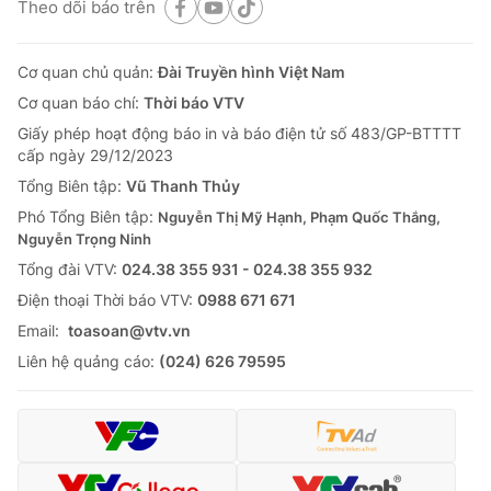
Theo dõi báo trên
Cơ quan chủ quản:
Đài Truyền hình Việt Nam
Cơ quan báo chí:
Thời báo VTV
Giấy phép hoạt động báo in và báo điện tử số 483/GP-BTTTT
cấp ngày 29/12/2023
Tổng Biên tập:
Vũ Thanh Thủy
Phó Tổng Biên tập:
Nguyễn Thị Mỹ Hạnh, Phạm Quốc Thắng,
Nguyễn Trọng Ninh
Tổng đài VTV:
024.38 355 931 - 024.38 355 932
Ðiện thoại Thời báo VTV:
0988 671 671
Email:
toasoan@vtv.vn
Liên hệ quảng cáo:
(024) 626 79595