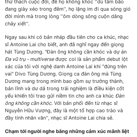
thử thách cuộc đời, để họ không khóc ''dù tâm bão
đang giày xéo trong đêm'', họ lặng im đi qua sóng gió
đời mình mà trong lòng ''ôm dòng sông cuộn dâng
chảy xiết''.
THỜI BÁO VTV
Ngay sau khi có bản nháp đầu tiên cho ca khúc, nhạc
sĩ Antoine Lai cho biết, anh đã nghĩ ngay đến giọng
Theo dõi báo trên
hát Tùng Dương. "Đàn ông không cần khóc và dự án
Đa vũ trụ - multiverse
được coi là sản phẩm debut lột
Cơ quan chủ quản:
Đài Truyền hình Việt Nam
xác của tôi với nghệ danh Antoine Lai khi "đứng trên
vai" Divo Tùng Dương. Giọng ca đàn ông mà Tùng
Cơ quan báo chí:
Thời báo VTV
Dương mang trong mình bao gồm sự trưởng thành,
Giấy phép hoạt động báo in và báo điện tử số 483/GP-BTTTT
bản lĩnh và dư dả trong trải nghiệm là điều kiện cốt
cấp ngày 29/12/2023
yếu khiến tôi trao gửi niềm tin cho anh ca khúc
Đàn
Tổng Biên tập:
Vũ Thanh Thủy
ông không cần khóc
. Với bản phối đến từ nhạc sĩ
Phó Tổng Biên tập:
Nguyễn Thị Mỹ Hạnh, Phạm Quốc Thắng,
Nguyễn Hữu Vượng, đây là một tổ hợp cao trào và
Nguyễn Trọng Ninh
đầy tính nhân văn'', nhạc sĩ Antoine Lai chia sẻ.
Tổng đài VTV:
024.38 355 931 - 024.38 355 932
Ðiện thoại Thời báo VTV:
024.66 897 897
Chạm tới người nghe bằng những cảm xúc mãnh liệt