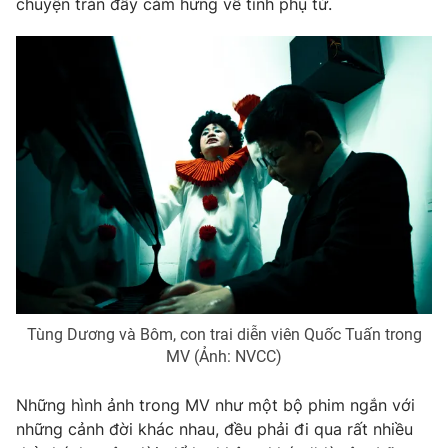
chuyện tràn đầy cảm hứng về tình phụ tử.
Photo
Infographic
Video
Shorts video
VTV Money
VTV Thể thao
VTV Sức khoẻ
Bất động sản
Thị trường 24h
Tấm lòng Việt
VTV4
Vươn mình bằng AI
Tùng Dương và Bôm, con trai diễn viên Quốc Tuấn trong
MV (Ảnh: NVCC)
VTV9
VTV8
Những hình ảnh trong MV như một bộ phim ngắn với
những cảnh đời khác nhau, đều phải đi qua rất nhiều
Liên hệ tòa soạn
English