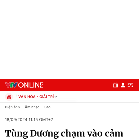
VĂN HÓA - GIẢI TRÍ
Chính trị
Điện ảnh
Âm nhạc
Sao
Xã hội
18/09/2024 11:15 GMT+7
Pháp luật
Chuyên mục
Kinh tế
Tùng Dương chạm vào cảm
Thể thao