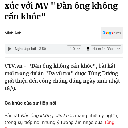
Chính trị
xúc với MV ''Đàn ông không
Truyền hình
cần khóc"
Văn hóa - Giải trí
Xã hội
Y tế
Đời sống
Minh Anh
Pháp luật
Công nghệ
Giáo dục
Nghe đọc bài
3:50
Y tế
VTV.vn - ''Đàn ông không cần khóc", bài hát
Thế giới
mới trong dự án "Đa vũ trụ" được Tùng Dương
Tin tức
giới thiệu đến công chúng đúng ngày sinh nhật
Kinh tế
18/9.
Thế giới đó đây
Tài chính
Dữ liệu và đời sống
Câu chuyện quốc tế
Ca khúc của sự tiếp nối
Thị trường
Bài hát
Đàn ông không cần khóc
mang nhiều ý nghĩa,
Truyền hình
Góc doanh nghiệp
trong sự tiếp nối những ý tưởng âm nhạc của
Tùng