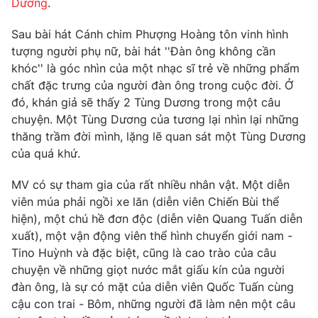
Dương
.
Phim VTV
Giải trí
Hậu trường
Sau bài hát Cánh chim Phượng Hoàng tôn vinh hình
Điện ảnh
tượng người phụ nữ, bài hát ''Đàn ông không cần
Đời sống
Nhân vật
khóc'' là góc nhìn của một nhạc sĩ trẻ về những phẩm
Âm nhạc
chất đặc trưng của người đàn ông trong cuộc đời. Ở
Du lịch
Khán giả
Giáo dục
Sao
đó, khán giả sẽ thấy 2 Tùng Dương trong một câu
Làm đẹp
Giải sao mai
chuyện. Một Tùng Dương của tương lại nhìn lại những
Tuyển sinh
thăng trầm đời mình, lặng lẽ quan sát một Tùng Dương
Công nghệ
Chất lượng cuộc sống
của quá khứ.
Học trực tuyến
Hitech Công nghệ tương lai
Giao lưu trực tuyến
MV có sự tham gia của rất nhiều nhân vật. Một diễn
Sản phẩm
viên múa phải ngồi xe lăn (diễn viên Chiến Bùi thể
hiện), một chú hề đơn độc (diễn viên Quang Tuấn diễn
Lịch phát sóng
Thị trường
xuất), một vận động viên thể hình chuyển giới nam -
Tino Huỳnh và đặc biệt, cũng là cao trào của câu
Tư vấn
chuyện về những giọt nước mắt giấu kín của người
Chuyên mục khác
đàn ông, là sự có mặt của diễn viên Quốc Tuấn cùng
Emagazine
Podcast
cậu con trai - Bôm, những người đã làm nên một câu