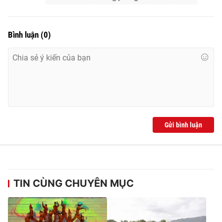
Bình luận
(
0
)
Gửi bình luận
TIN CÙNG CHUYÊN MỤC