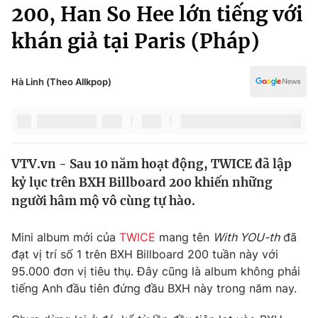
Chính trị
200, Han So Hee lớn tiếng với
Truyền hình
khán giả tại Paris (Pháp)
Văn hóa - Giải trí
Xã hội
Y tế
Đời sống
Hà Linh (Theo Allkpop)
Pháp luật
Công nghệ
Giáo dục
Y tế
VTV.vn - Sau 10 năm hoạt động, TWICE đã lập
Thế giới
kỷ lục trên BXH Billboard 200 khiến những
Tin tức
người hâm mộ vô cùng tự hào.
Kinh tế
Thế giới đó đây
Mini album mới của
TWICE
mang tên
With YOU-th
đã
Tài chính
Dữ liệu và đời sống
đạt vị trí số 1 trên BXH Billboard 200 tuần này với
Câu chuyện quốc tế
Thị trường
95.000 đơn vị tiêu thụ. Đây cũng là album không phải
tiếng Anh đầu tiên đứng đầu BXH này trong năm nay.
Truyền hình
Góc doanh nghiệp