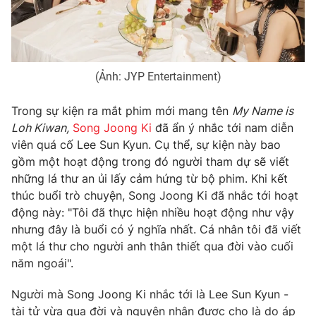
Photo
Infographic
Video
Shorts video
(Ảnh: JYP Entertainment)
VTV Money
VTV Thể thao
Trong sự kiện ra mắt phim mới mang tên
My Name is
Loh Kiwan,
Song Joong Ki
đã ẩn ý nhắc tới nam diễn
viên quá cố Lee Sun Kyun. Cụ thể, sự kiện này bao
VTV Sức khoẻ
Bất động sản
gồm một hoạt động trong đó người tham dự sẽ viết
những lá thư an ủi lấy cảm hứng từ bộ phim. Khi kết
Thị trường 24h
Tấm lòng Việt
thúc buổi trò chuyện, Song Joong Ki đã nhắc tới hoạt
động này: "Tôi đã thực hiện nhiều hoạt động như vậy
VTV4
Vươn mình bằng AI
nhưng đây là buổi có ý nghĩa nhất. Cá nhân tôi đã viết
một lá thư cho người anh thân thiết qua đời vào cuối
năm ngoái".
VTV9
VTV8
Người mà Song Joong Ki nhắc tới là Lee Sun Kyun -
Liên hệ tòa soạn
English
tài tử vừa qua đời và nguyên nhân được cho là do áp