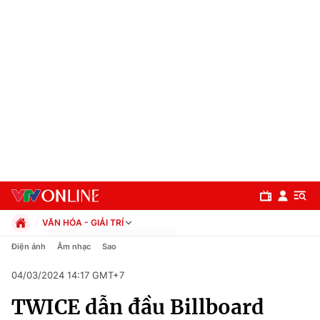
VĂN HÓA - GIẢI TRÍ
Chính trị
Điện ảnh
Âm nhạc
Sao
Xã hội
04/03/2024 14:17 GMT+7
Pháp luật
Chuyên mục
Kinh tế
TWICE dẫn đầu Billboard
Thể thao