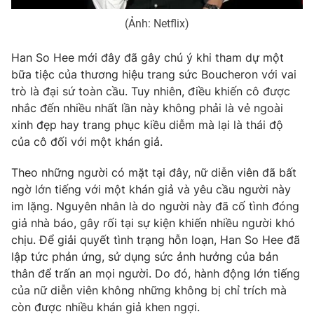
Email:
toasoan@vtv.vn
Liên hệ quảng cáo:
024-7300.7108
(Ảnh: Netflix)
Han So Hee mới đây đã gây chú ý khi tham dự một
bữa tiệc của thương hiệu trang sức Boucheron với vai
trò là đại sứ toàn cầu. Tuy nhiên, điều khiến cô được
nhắc đến nhiều nhất lần này không phải là vẻ ngoài
xinh đẹp hay trang phục kiều diễm mà lại là thái độ
của cô đối với một khán giả.
Theo những người có mặt tại đây, nữ diễn viên đã bất
ngờ lớn tiếng với một khán giả và yêu cầu người này
im lặng. Nguyên nhân là do người này đã cố tình đóng
® Cấm sao chép dưới mọi hình thức nếu không có sự chấp
giả nhà báo, gây rối tại sự kiện khiến nhiều người khó
thuận bằng văn bản. Ghi rõ nguồn VTV.vn khi phát hành lại
chịu. Để giải quyết tình trạng hỗn loạn, Han So Hee đã
thông tin từ website này.
lập tức phản ứng, sử dụng sức ảnh hưởng của bản
thân để trấn an mọi người. Do đó, hành động lớn tiếng
của nữ diễn viên không những không bị chỉ trích mà
còn được nhiều khán giả khen ngợi.