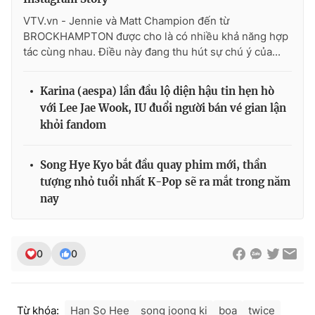
VTV.vn - Jennie và Matt Champion đến từ
BROCKHAMPTON được cho là có nhiều khả năng hợp
tác cùng nhau. Điều này đang thu hút sự chú ý của...
Karina (aespa) lần đầu lộ diện hậu tin hẹn hò
với Lee Jae Wook, IU đuổi người bán vé gian lận
khỏi fandom
Song Hye Kyo bắt đầu quay phim mới, thần
tượng nhỏ tuổi nhất K-Pop sẽ ra mắt trong năm
nay
0
0
Từ khóa:
Han So Hee
song joong ki
boa
twice