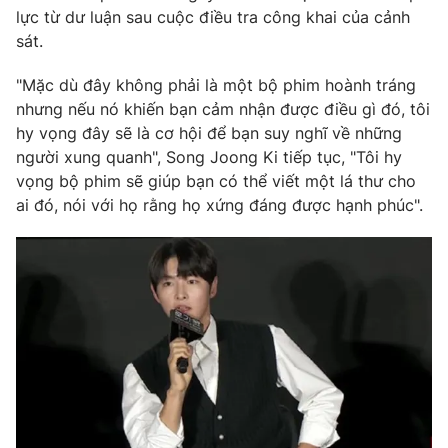
lực từ dư luận sau cuộc điều tra công khai của cảnh
sát.
"Mặc dù đây không phải là một bộ phim hoành tráng
THỜI BÁO VTV
nhưng nếu nó khiến bạn cảm nhận được điều gì đó, tôi
hy vọng đây sẽ là cơ hội để bạn suy nghĩ về những
Theo dõi báo trên
người xung quanh", Song Joong Ki tiếp tục, "Tôi hy
vọng bộ phim sẽ giúp bạn có thể viết một lá thư cho
ai đó, nói với họ rằng họ xứng đáng được hạnh phúc".
Cơ quan chủ quản:
Đài Truyền hình Việt Nam
Cơ quan báo chí:
Thời báo VTV
Giấy phép hoạt động báo in và báo điện tử số 483/GP-BTTTT
cấp ngày 29/12/2023
Tổng Biên tập:
Vũ Thanh Thủy
Phó Tổng Biên tập:
Nguyễn Thị Mỹ Hạnh, Phạm Quốc Thắng,
Nguyễn Trọng Ninh
Tổng đài VTV:
024.38 355 931 - 024.38 355 932
Ðiện thoại Thời báo VTV:
024.66 897 897