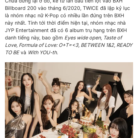
Chưa dừng lại ở đó, kể từ lần đầu tiên lọt vào BXH
Phim VTV
Giải trí
Billboard 200 vào tháng 6/2020, TWICE đã lập kỷ lục
Hậu trường
là nhóm nhạc nữ K-Pop có nhiều lần đứng trên BXH
Điện ảnh
này nhất. Tính tới thời điểm hiện tại, nhóm nhạc nhà
Đời sống
Nhân vật
JYP Entertainment đã có 6 album trụ hạng trên BXH
Âm nhạc
Du lịch
danh tiếng này, bao gồm
Eyes wide open, Taste of
Khán giả
Giáo dục
Sao
Love, Formula of Love: O+T=<3, BETWEEN 1&2, READY
Làm đẹp
Giải sao mai
TO BE
và
With YOU-th.
Tuyển sinh
Công nghệ
Chất lượng cuộc sống
Học trực tuyến
Hitech Công nghệ tương lai
Giao lưu trực tuyến
Sản phẩm
Lịch phát sóng
Thị trường
Tư vấn
Chuyên mục khác
Emagazine
Podcast