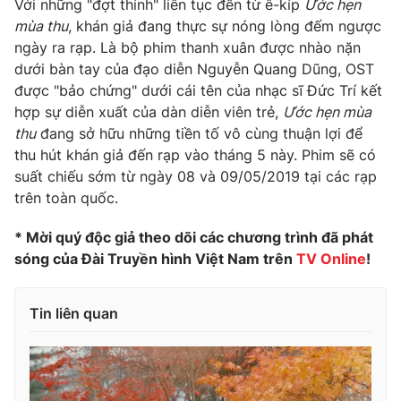
Với những "đợt thính" liên tục đến từ ê-kíp
Ước hẹn
Ðiện thoại Thời báo VTV:
024.66 897 897
mùa thu
, khán giả đang thực sự nóng lòng đếm ngược
Email:
toasoan@vtv.vn
ngày ra rạp. Là bộ phim thanh xuân được nhào nặn
Liên hệ quảng cáo:
024-7300.7108
dưới bàn tay của đạo diễn Nguyễn Quang Dũng, OST
được "bảo chứng" dưới cái tên của nhạc sĩ Đức Trí kết
hợp sự diễn xuất của dàn diễn viên trẻ,
Ước hẹn mùa
thu
đang sở hữu những tiền tố vô cùng thuận lợi để
thu hút khán giả đến rạp vào tháng 5 này. Phim sẽ có
suất chiếu sớm từ ngày 08 và 09/05/2019 tại các rạp
trên toàn quốc.
* Mời quý độc giả theo dõi các chương trình đã phát
sóng của Đài Truyền hình Việt Nam trên
TV Online
!
® Cấm sao chép dưới mọi hình thức nếu không có sự chấp
Tin liên quan
thuận bằng văn bản. Ghi rõ nguồn VTV.vn khi phát hành lại
thông tin từ website này.