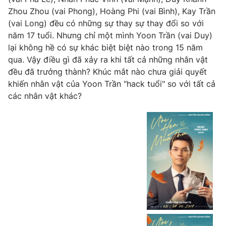
Phim VTV
Giải trí
Zhou Zhou (vai Phong), Hoàng Phi (vai Bình), Kay Trần
Hậu trường
(vai Long) đều có những sự thay sự thay đổi so với
Điện ảnh
năm 17 tuổi. Nhưng chỉ một mình Yoon Trần (vai Duy)
Đời sống
Nhân vật
lại không hề có sự khác biệt biệt nào trong 15 năm
Âm nhạc
qua. Vậy điều gì đã xảy ra khi tất cả những nhân vật
Du lịch
Khán giả
Giáo dục
đều đã trưởng thành? Khúc mắt nào chưa giải quyết
Sao
Làm đẹp
Giải sao mai
khiến nhân vật của Yoon Trần "hack tuổi" so với tất cả
Tuyển sinh
các nhân vật khác?
Công nghệ
Chất lượng cuộc sống
Học trực tuyến
Hitech Công nghệ tương lai
Giao lưu trực tuyến
Sản phẩm
Lịch phát sóng
Thị trường
Tư vấn
Chuyên mục khác
Emagazine
Podcast