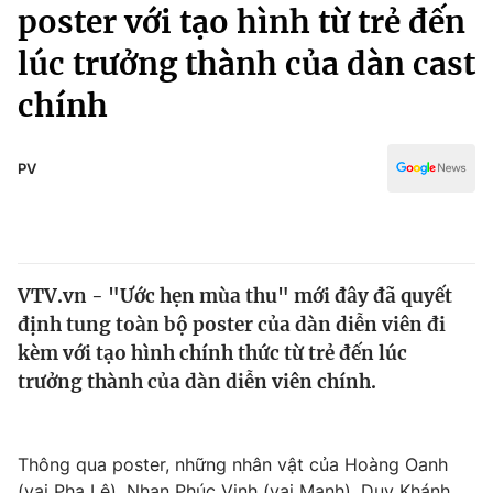
Chính trị
poster với tạo hình từ trẻ đến
Truyền hình
lúc trưởng thành của dàn cast
Văn hóa - Giải trí
Xã hội
Y tế
chính
Đời sống
Pháp luật
Công nghệ
Giáo dục
PV
Y tế
Thế giới
VTV.vn - "Ước hẹn mùa thu" mới đây đã quyết
Tin tức
định tung toàn bộ poster của dàn diễn viên đi
Kinh tế
Thế giới đó đây
kèm với tạo hình chính thức từ trẻ đến lúc
Tài chính
trưởng thành của dàn diễn viên chính.
Dữ liệu và đời sống
Câu chuyện quốc tế
Thị trường
Truyền hình
Góc doanh nghiệp
Thông qua poster, những nhân vật của Hoàng Oanh
(vai Pha Lê), Nhan Phúc Vinh (vai Mạnh), Duy Khánh