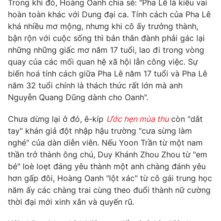
Trong khi đó, Hoàng Oanh chia sẻ: "Pha Lê là kiểu vai
hoàn toàn khác với Dung đại ca. Tính cách của Pha Lê
khá nhiều mơ mộng, nhưng khi cô ấy trưởng thành,
bận rộn với cuộc sống thì bản thân đành phải gác lại
THỜI BÁO VTV
những những giấc mơ năm 17 tuổi, lao đi trong vòng
quay của các mối quan hệ xã hội lẫn công việc. Sự
biến hoá tính cách giữa Pha Lê năm 17 tuổi và Pha Lê
năm 32 tuổi chính là thách thức rất lớn mà anh
Theo dõi báo trên
Nguyễn Quang Dũng dành cho Oanh".
Chưa dừng lại ở đó, ê-kíp
Ước hẹn mùa thu
còn "dắt
Cơ quan chủ quản:
Đài Truyền hình Việt Nam
tay" khán giả đột nhập hậu trường "cưa sừng làm
Cơ quan báo chí:
Thời báo VTV
nghé" của dàn diễn viên. Nếu Yoon Trần từ một nam
Giấy phép hoạt động báo in và báo điện tử số 483/GP-BTTTT
thần trở thành ông chú, Duy Khánh Zhou Zhou từ "em
cấp ngày 29/12/2023
bé" loè loẹt đáng yêu thành một anh chàng đánh yêu
Tổng Biên tập:
Vũ Thanh Thủy
hơn gấp đôi, Hoàng Oanh "lột xác" từ cô gái trung học
Phó Tổng Biên tập:
năm ấy các chàng trai cùng theo đuổi thành nữ cường
Nguyễn Thị Mỹ Hạnh, Phạm Quốc Thắng,
Nguyễn Trọng Ninh
thời đại mới xinh xắn và quyến rũ.
Tổng đài VTV:
024.38 355 931 - 024.38 355 932