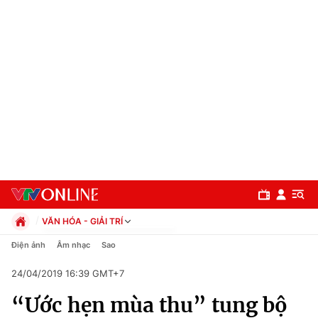
VĂN HÓA - GIẢI TRÍ
Chính trị
Điện ảnh
Âm nhạc
Sao
Xã hội
24/04/2019 16:39 GMT+7
Pháp luật
Chuyên mục
Kinh tế
“Ước hẹn mùa thu” tung bộ
Thể thao