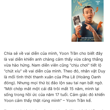
Photo
Infographic
Video
Shorts video
VTV Money
VTV Thể thao
VTV Sức khoẻ
Bất động sản
Chia sẻ về vai diễn của mình, Yoon Trần cho biết đây
là vai diễn khiến anh chàng cảm thấy vừa căng thẳng
Thị trường 24h
Tấm lòng Việt
vừa hào hứng. Nam diễn viên cũng "chịu chơi" tiết lộ
"chút xíu" về vai diễn của mình. Theo đó, nhân vật Duy
là mối tình thời thanh xuân của Pha Lê (Hoàng Oanh
VTV4
Vươn mình bằng AI
đóng). Nhưng mọi thứ bị đảo lộn sau tai nạn bất ngờ.
"Mới chớp mắt một cái đã trôi mất 15 năm, mình lại
VTV9
VTV8
sống trong hồi ức của năm 17 tuổi. Cảm giác đó khiến
Yoon cảm thấy thật rùng mình" – Yoon Trần kể.
Liên hệ tòa soạn
English