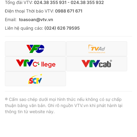
Tổng đài VTV:
024.38 355 931 - 024.38 355 932
Ðiện thoại Thời báo VTV:
0988 671 671
Email:
toasoan@vtv.vn
Liên hệ quảng cáo:
(024) 626 79595
® Cấm sao chép dưới mọi hình thức nếu không có sự chấp
thuận bằng văn bản. Ghi rõ nguồn VTV.vn khi phát hành lại
thông tin từ website này.