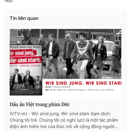
Nội.
Photo
Infographic
Tin liên quan
Video
Shorts video
VTV Money
VTV Thể thao
VTV Sức khoẻ
Bất động sản
Thị trường 24h
Tấm lòng Việt
VTV4
Vươn mình bằng AI
Dấu ấn Việt trong phim Đức
VTV9
VTV8
(VTV.vn) - Wir sind jung. Wir sind stark (tạm dịch:
Chúng tôi trẻ. Chúng tôi có nghị lực) là một tác phẩm
điện ảnh hiếm hoi của Đức nói về cộng đồng người...
Liên hệ tòa soạn
English