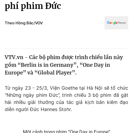
Chính trị
phí phim Đức
Truyền hình
Văn hóa - Giải trí
Xã hội
Y tế
Theo Hồng Bắc/VOV
Đời sống
Pháp luật
Công nghệ
Giáo dục
Y tế
VTV.vn - Các bộ phim được trình chiếu lần này
gồm “Berlin is in Germany”, “One Day in
Thế giới
Europe” và “Global Player”.
Tin tức
Kinh tế
Từ ngày 23 - 25/3, Viện Goethe tại Hà Nội sẽ tổ chức
Thế giới đó đây
“Những ngày phim Đức”, trình chiếu 3 bộ phim đã gặt
Tài chính
hái nhiều giải thưởng của tác giả kịch bản kiêm đạo
Dữ liệu và đời sống
Câu chuyện quốc tế
diễn người Đức Hannes Stohr.
Thị trường
Truyền hình
Góc doanh nghiệp
Một cảnh trong phim “One Day in Europe”