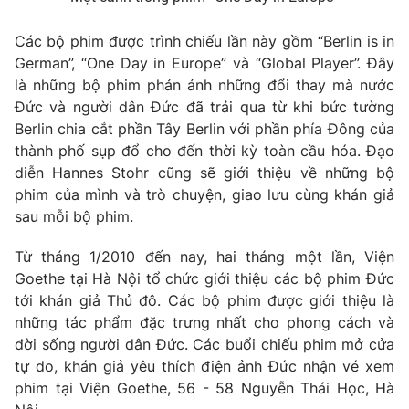
Phim VTV
Giải trí
Hậu trường
Các bộ phim được trình chiếu lần này gồm “Berlin is in
Điện ảnh
German”, “One Day in Europe” và “Global Player”. Đây
Đời sống
Nhân vật
là những bộ phim phản ánh những đổi thay mà nước
Âm nhạc
Đức và người dân Đức đã trải qua từ khi bức tường
Du lịch
Khán giả
Giáo dục
Berlin chia cắt phần Tây Berlin với phần phía Đông của
Sao
Làm đẹp
Giải sao mai
thành phố sụp đổ cho đến thời kỳ toàn cầu hóa. Đạo
Tuyển sinh
diễn Hannes Stohr cũng sẽ giới thiệu về những bộ
Công nghệ
Chất lượng cuộc sống
phim của mình và trò chuyện, giao lưu cùng khán giả
Học trực tuyến
Hitech Công nghệ tương lai
sau mỗi bộ phim.
Giao lưu trực tuyến
Sản phẩm
Từ tháng 1/2010 đến nay, hai tháng một lần, Viện
Goethe tại Hà Nội tổ chức giới thiệu các bộ phim Đức
Lịch phát sóng
Thị trường
tới khán giả Thủ đô. Các bộ phim được giới thiệu là
những tác phẩm đặc trưng nhất cho phong cách và
Tư vấn
đời sống người dân Đức. Các buổi chiếu phim mở cửa
Chuyên mục khác
tự do, khán giả yêu thích điện ảnh Đức nhận vé xem
Emagazine
Podcast
phim tại Viện Goethe, 56 - 58 Nguyễn Thái Học, Hà