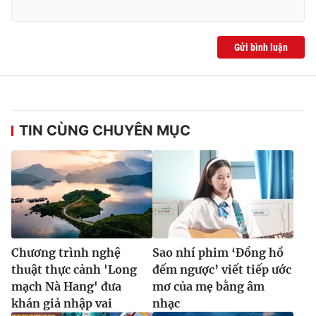
Ðiện thoại Thời báo VTV:
024.66 897 897
Email:
toasoan@vtv.vn
Liên hệ quảng cáo:
024-7300.7108
Gửi bình luận
TIN CÙNG CHUYÊN MỤC
® Cấm sao chép dưới mọi hình thức nếu không có sự chấp
Chương trình nghệ
Sao nhí phim ‘Đồng hồ
thuận bằng văn bản. Ghi rõ nguồn VTV.vn khi phát hành lại
thuật thực cảnh 'Long
đếm ngược’ viết tiếp ước
thông tin từ website này.
mạch Nà Hang' đưa
mơ của mẹ bằng âm
khán giả nhập vai
nhạc