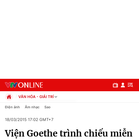
VĂN HÓA - GIẢI TRÍ
Chính trị
Điện ảnh
Âm nhạc
Sao
Xã hội
18/03/2015 17:02 GMT+7
Pháp luật
Chuyên mục
Kinh tế
Viện Goethe trình chiếu miễn
Thể thao