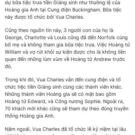
Phim VTV
dự bữa tiệc trưa tiền Giáng sinh như thường lệ của
Giải trí
Hoàng gia Anh tại Cung điện Buckingham. Bữa tiệc
Hậu trường
này được tổ chức bởi Vua Charles.
Điện ảnh
Đời sống
Nhân vật
Cũng theo nguồn tin này, 3 người con của họ là
Âm nhạc
Du lịch
George, Charlotte và Louis cũng đã đến Norfolk cùng
Khán giả
Giáo dục
Sao
bố mẹ và không tham gia bữa tiệc trưa. Việc Hoàng tử
Làm đẹp
Giải sao mai
William và vợ rút khỏi sự kiện được cho là không liên
Tuyển sinh
Công nghệ
quan đến những lùm xùm về Hoàng tử Andrew trước
Chất lượng cuộc sống
Học trực tuyến
đó.
Hitech Công nghệ tương lai
Giao lưu trực tuyến
Trong khi đó, Vua Charles vẫn đến cung điện và tổ
Sản phẩm
chức tiệc tiền Giáng sinh cùng các thành viên khác.
Lịch phát sóng
Những thành viên Hoàng gia sẽ có mặt bao gồm
Thị trường
Hoàng tử Edward, và Công nương Sophie. Ngoài ra,
Tư vấn
70 khách mời khác cũng sẽ tham dự theo đúng truyền
thống Hoàng gia Anh.
Chuyên mục khác
Emagazine
Podcast
Năm ngoái, Vua Charles đã tổ chức lễ kỷ niệm tại lâu