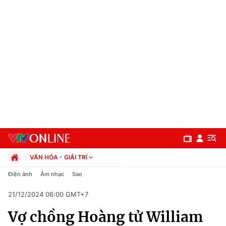
VĂN HÓA - GIẢI TRÍ
Chính trị
Điện ảnh
Âm nhạc
Sao
Xã hội
21/12/2024 06:00 GMT+7
Pháp luật
Chuyên mục
Kinh tế
Vợ chồng Hoàng tử William
Thể thao