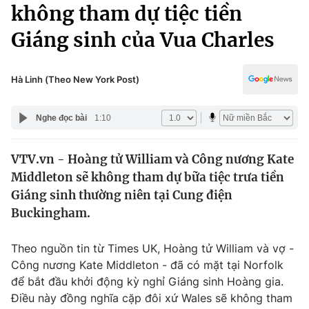
Chính trị
không tham dự tiệc tiền
Truyền hình
Giáng sinh của Vua Charles
Văn hóa - Giải trí
Xã hội
Y tế
Đời sống
Hà Linh (Theo New York Post)
Pháp luật
Công nghệ
Giáo dục
Nghe đọc bài
1:10
Y tế
VTV.vn - Hoàng tử William và Công nương Kate
Thế giới
Middleton sẽ không tham dự bữa tiệc trưa tiền
Tin tức
Giáng sinh thường niên tại Cung điện
Kinh tế
Buckingham.
Thế giới đó đây
Tài chính
Dữ liệu và đời sống
Câu chuyện quốc tế
Theo nguồn tin từ Times UK, Hoàng tử William và vợ -
Thị trường
Công nương Kate Middleton - đã có mặt tại Norfolk
để bắt đầu khởi động kỳ nghỉ Giáng sinh Hoàng gia.
Truyền hình
Góc doanh nghiệp
Điều này đồng nghĩa cặp đôi xứ Wales sẽ không tham