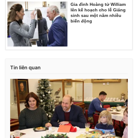
Gia đình Hoàng tử William
lên kế hoạch cho lễ Giáng
sinh sau một năm nhiều
biến động
THỜI BÁO VTV
Theo dõi báo trên
Tin liên quan
Cơ quan chủ quản:
Đài Truyền hình Việt Nam
Cơ quan báo chí:
Thời báo VTV
Giấy phép hoạt động báo in và báo điện tử số 483/GP-BTTTT
cấp ngày 29/12/2023
Tổng Biên tập:
Vũ Thanh Thủy
Phó Tổng Biên tập:
Nguyễn Thị Mỹ Hạnh, Phạm Quốc Thắng,
Nguyễn Trọng Ninh
Tổng đài VTV:
024.38 355 931 - 024.38 355 932