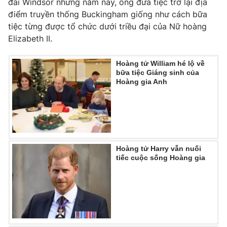
đài Windsor nhưng năm nay, ông đưa tiệc trở lại địa
điểm truyền thống Buckingham giống như cách bữa
Photo
Infographic
tiệc từng được tổ chức dưới triều đại của Nữ hoàng
Elizabeth II.
Video
Shorts video
Hoàng tử William hé lộ về
bữa tiệc Giáng sinh của
VTV Money
VTV Thể thao
Hoàng gia Anh
VTV Sức khoẻ
Bất động sản
Thị trường 24h
Tấm lòng Việt
Hoàng tử Harry vẫn nuối
tiếc cuộc sống Hoàng gia
VTV4
Vươn mình bằng AI
VTV9
VTV8
Liên hệ tòa soạn
English