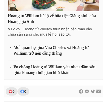
Ðiện thoại Thời báo VTV:
024.66 897 897
Email:
toasoan@vtv.vn
Hoàng tử William hé lộ về bữa tiệc Giáng sinh của
Liên hệ quảng cáo:
024-7300.7108
Hoàng gia Anh
VTV.vn - Hoàng tử William thừa nhận bản thân vẫn
chưa sẵn sàng cho mùa lễ hội sắp tới.
Mối quan hệ giữa Vua Charles và Hoàng tử
William trở nên căng thẳng
Vợ chồng Hoàng tử William yêu nhau đậm sâu
giữa khoảng thời gian khó khăn
® Cấm sao chép dưới mọi hình thức nếu không có sự chấp
thuận bằng văn bản. Ghi rõ nguồn VTV.vn khi phát hành lại
0
0
thông tin từ website này.