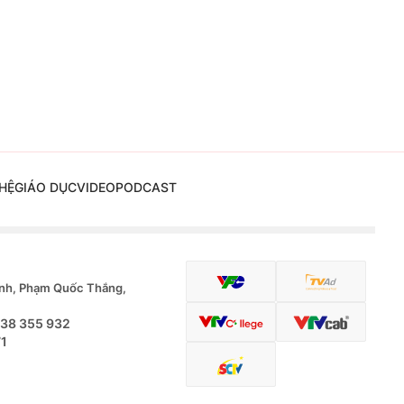
HỆ
GIÁO DỤC
VIDEO
PODCAST
nh, Phạm Quốc Thắng,
.38 355 932
71