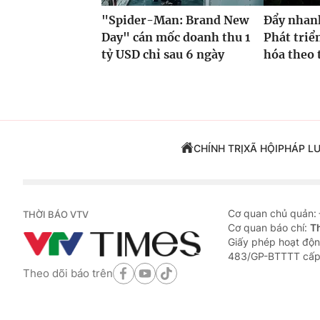
"Spider-Man: Brand New
Đẩy nhan
Day" cán mốc doanh thu 1
Phát triể
tỷ USD chỉ sau 6 ngày
hóa theo t
CHÍNH TRỊ
XÃ HỘI
PHÁP L
Cơ quan chủ quản:
THỜI BÁO VTV
Cơ quan báo chí:
T
Giấy phép hoạt độn
483/GP-BTTTT cấp
Theo dõi báo trên