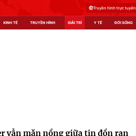
Truyền hình trực tuyến
KINH TẾ
TRUYỀN HÌNH
GIẢI TRÍ
Y TẾ
ĐỜI SỐNG
Pháp luật
Y tế
Truyền hình
Multimedia
Phim VTV
Video
Hậu trường
Shorts video
Nhân vật
Podcast
Khán giả
EMagazine
Giải sao mai
Photo
er vẫn mặn nồng giữa tin đồn rạn
Infographic