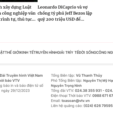
h xây dựng Luật
Leonardo DiCaprio và vợ
n công nghiệp văn
chồng tỷ phú Jeff Bezos lập
rình tự, thủ tục...
quỹ 200 triệu USD để...
UẬT
THẾ GIỚI
KINH TẾ
TRUYỀN HÌNH
GIẢI TRÍ
Y TẾ
ĐỜI SỐNG
CÔNG NG
Đài Truyền hình Việt Nam
Tổng Biên tập:
Vũ Thanh Thủy
hời báo VTV
Phó Tổng Biên tập:
Nguyễn Thị Mỹ Hạ
g báo in và báo điện tử số
Nguyễn Trọng Ninh
 ngày 29/12/2023
Tổng đài VTV:
024.38 355 931 - 024
Ðiện thoại Thời báo VTV:
0988 671 6
Email:
toasoan@vtv.vn
Liên hệ quảng cáo:
(024) 626 79595