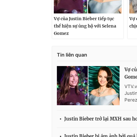
Vợ của Justin Bieber tiếp tục
Vợ 
thể hiện sự ủng hộ với Selena
chị
Gomez
Tin liên quan
Vợ củ
Gome
VTV.v
Justi
Perez
Justin Bieber trở lại MXH sau 
Justin Bieber bị ám ảnh bởi quá 