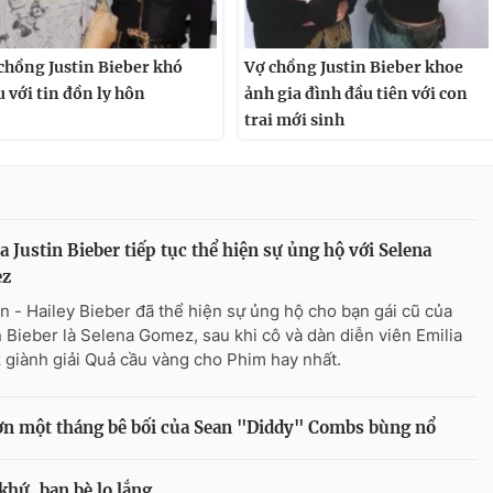
chồng Justin Bieber khó
Vợ chồng Justin Bieber khoe
u với tin đồn ly hôn
ảnh gia đình đầu tiên với con
trai mới sinh
a Justin Bieber tiếp tục thể hiện sự ủng hộ với Selena
z
n - Hailey Bieber đã thể hiện sự ủng hộ cho bạn gái cũ của
n Bieber là Selena Gomez, sau khi cô và dàn diễn viên Emilia
 giành giải Quả cầu vàng cho Phim hay nhất.
hơn một tháng bê bối của Sean "Diddy" Combs bùng nổ
khứ, bạn bè lo lắng