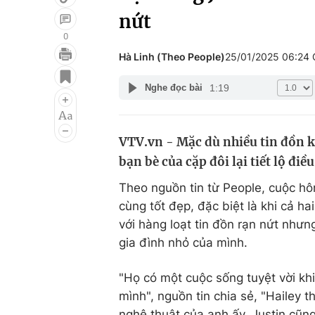
nứt
0
Hà Linh (Theo People)
25/01/2025 06:24
Giải trí
Đời sống
1:19
Nghe đọc bài
Điện ảnh
Du lịch
Âm nhạc
Làm đẹp
VTV.vn - Mặc dù nhiều tin đồn k
Sao
Chất lượng cuộc sốn
bạn bè của cặp đôi lại tiết lộ điều
Theo nguồn tin từ People, cuộc h
cùng tốt đẹp, đặc biệt là khi cả h
với hàng loạt tin đồn rạn nứt nhưn
gia đình nhỏ của mình.
"Họ có một cuộc sống tuyệt vời kh
mình", nguồn tin chia sẻ, "Hailey th
nghệ thuật của anh ấy. Justin cũng