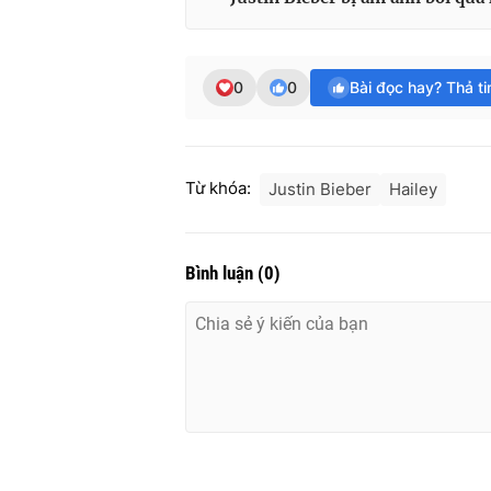
0
0
Bài đọc hay? Thả t
Từ khóa:
Justin Bieber
Hailey
Bình luận
(
0
)