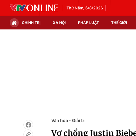
Thứ Năm, 6/8/2026
CHÍNH TRỊ
XÃ HỘI
PHÁP LUẬT
THẾ GIỚI
Chính trị
Xã hội
Thế giới
Kinh tế
Tin tức
Tài chính
Thế giới đó đây
Thị trường
Câu chuyện quốc tế
Góc doanh nghiệp
Dữ liệu và đời sống
Văn hóa - Giải trí
Vợ chồng Justin Bieb