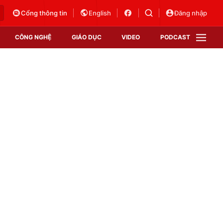
Cổng thông tin
English
Đăng nhập
CÔNG NGHỆ
GIÁO DỤC
VIDEO
PODCAST
VTV Money
VTV Thể thao
VTV Sức khoẻ
Bất động sản
Thị trường 24h
Tấm lòng Việt
Vươn mình bằng AI
VTV4
VTV8
VTV9
Lịch phát sóng
Giao lưu trực tuyến
Sự kiện