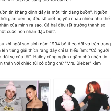
guồn tin khẳng định đây là một "tin đáng buồn". Nguồn
u thời gian bên họ đều sẽ biết họ yêu nhau nhiều như thế
nhân của mình ra sao. Cả hai đều rất trưởng thành so
 một cuộc hôn nhân đặc biệt".
au khi ngôi sao sinh năm 1994 bỏ theo dõi vợ trên trang
ên tiếng giải thích rằng đây chỉ là hiểu lầm: "Có người
o dõi vợ của tôi". Hailey cũng ngấm ngầm phủ nhận tin
 thân với chiếc túi có dòng chữ "Mrs. Bieber" kèm