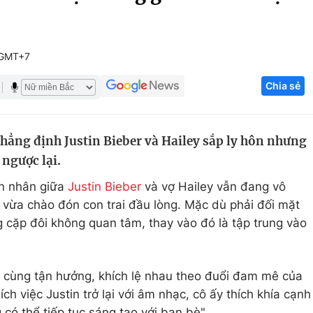
Góc ảnh
 GMT+7
Giáo dục
Công nghệ
Chia sẻ
Tuyển sinh
Hitech Công ng
Học trực tuyến
Sản phẩm
hẳng định Justin Bieber và Hailey sắp ly hôn nhưng
g
Thị trường
 ngược lại.
Tư vấn
ôn nhân giữa
Justin Bieber
và vợ Hailey vẫn đang vô
ai vừa chào đón con trai đầu lòng. Mặc dù phải đối mặt
g cặp đôi không quan tâm, thay vào đó là tập trung vào
i cùng tận hưởng, khích lệ nhau theo đuổi đam mê của
ích việc Justin trở lại với âm nhạc, cô ấy thích khía cạnh
 có thể tiếp tục sáng tạo với bạn bè".