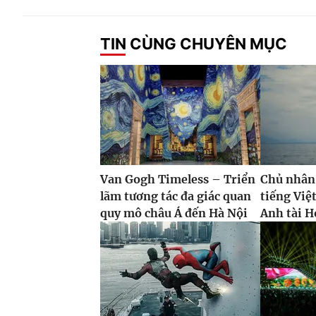
TIN CÙNG CHUYÊN MỤC
Van Gogh Timeless – Triển
Chủ nhân
lãm tương tác đa giác quan
tiếng Việ
quy mô châu Á đến Hà Nội
Anh tài H