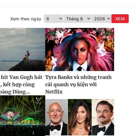
Xem theo ngày
XEM
 hit Van Gogh hát
Tyra Banks và những tranh
t, kết hợp cùng
cãi quanh vụ kiện với
oàng Dũng...
Netflix