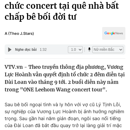
Chính trị
chức concert tại quê nhà bất
Truyền hình
chấp bê bối đời tư
Văn hóa - Giải trí
Xã hội
Y tế
Đời sống
A (Theo J.Stars)
Pháp luật
Công nghệ
Giáo dục
Nghe đọc bài
1:32
Y tế
VTV.vn - Theo truyền thông địa phương, Vương
Thế giới
Lực Hoành vẫn quyết định tổ chức 2 đêm diễn tại
Tin tức
Đài Loan vào tháng 9 tới. 2 buổi diễn này nằm
Kinh tế
trong "ONE Leehom Wang concert tour".
Thế giới đó đây
Tài chính
Dữ liệu và đời sống
Câu chuyện quốc tế
Sau bê bối ngoại tình và ly hôn với vợ cũ Lý Tịnh Lỗi,
Thị trường
sự nghiệp của Vương Lực Hoành bị ảnh hưởng nghiêm
trọng. Sau gần hai năm gián đoạn, ngôi sao nổi tiếng
Truyền hình
Góc doanh nghiệp
của Đài Loan đã bắt đầu quay trở lại làng giải trí mặc