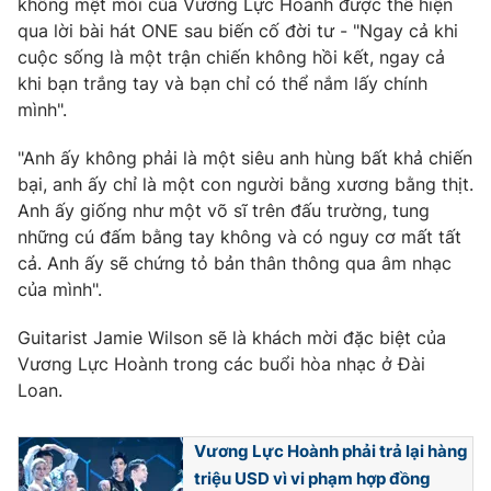
không mệt mỏi của Vương Lực Hoành được thể hiện
qua lời bài hát ONE sau biến cố đời tư - "Ngay cả khi
Photo
Infographic
cuộc sống là một trận chiến không hồi kết, ngay cả
khi bạn trắng tay và bạn chỉ có thể nắm lấy chính
Video
Shorts video
mình".
"Anh ấy không phải là một siêu anh hùng bất khả chiến
VTV Money
VTV Thể thao
bại, anh ấy chỉ là một con người bằng xương bằng thịt.
Anh ấy giống như một võ sĩ trên đấu trường, tung
VTV Sức khoẻ
Bất động sản
những cú đấm bằng tay không và có nguy cơ mất tất
cả. Anh ấy sẽ chứng tỏ bản thân thông qua âm nhạc
Thị trường 24h
của mình".
Tấm lòng Việt
Guitarist Jamie Wilson sẽ là khách mời đặc biệt của
VTV4
Vươn mình bằng AI
Vương Lực Hoành trong các buổi hòa nhạc ở Đài
Loan.
VTV9
VTV8
Vương Lực Hoành phải trả lại hàng
triệu USD vì vi phạm hợp đồng
Liên hệ tòa soạn
English