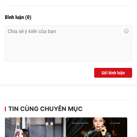
Bình luận
(
0
)
Gửi bình luận
TIN CÙNG CHUYÊN MỤC