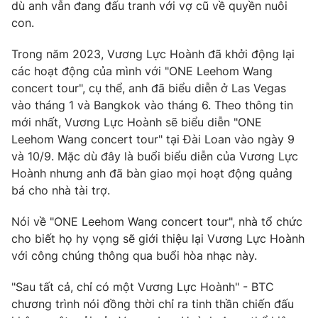
Phim VTV
dù anh vẫn đang đấu tranh với vợ cũ về quyền nuôi
Giải trí
con.
Hậu trường
Điện ảnh
Trong năm 2023, Vương Lực Hoành đã khởi động lại
Đời sống
Nhân vật
các hoạt động của mình với "ONE Leehom Wang
Âm nhạc
Du lịch
concert tour", cụ thể, anh đã biểu diễn ở Las Vegas
Khán giả
Giáo dục
Sao
vào tháng 1 và Bangkok vào tháng 6. Theo thông tin
Làm đẹp
Giải sao mai
mới nhất, Vương Lực Hoành sẽ biểu diễn "ONE
Tuyển sinh
Công nghệ
Leehom Wang concert tour" tại Đài Loan vào ngày 9
Chất lượng cuộc sống
Học trực tuyến
và 10/9. Mặc dù đây là buổi biểu diễn của Vương Lực
Hitech Công nghệ tương lai
Hoành nhưng anh đã bàn giao mọi hoạt động quảng
Giao lưu trực tuyến
bá cho nhà tài trợ.
Sản phẩm
Lịch phát sóng
Nói về "ONE Leehom Wang concert tour", nhà tổ chức
Thị trường
cho biết họ hy vọng sẽ giới thiệu lại Vương Lực Hoành
Tư vấn
với công chúng thông qua buổi hòa nhạc này.
Chuyên mục khác
"Sau tất cả, chỉ có một Vương Lực Hoành" - BTC
Emagazine
Podcast
chương trình nói đồng thời chỉ ra tinh thần chiến đấu