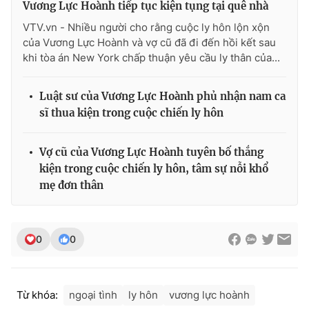
Vương Lực Hoành tiếp tục kiện tụng tại quê nhà
Ðiện thoại Thời báo VTV:
024.66 897 897
VTV.vn - Nhiều người cho rằng cuộc ly hôn lộn xộn
Email:
toasoan@vtv.vn
của Vương Lực Hoành và vợ cũ đã đi đến hồi kết sau
Liên hệ quảng cáo:
024-7300.7108
khi tòa án New York chấp thuận yêu cầu ly thân của...
Luật sư của Vương Lực Hoành phủ nhận nam ca
sĩ thua kiện trong cuộc chiến ly hôn
Vợ cũ của Vương Lực Hoành tuyên bố thắng
kiện trong cuộc chiến ly hôn, tâm sự nỗi khổ
mẹ đơn thân
0
0
® Cấm sao chép dưới mọi hình thức nếu không có sự chấp
thuận bằng văn bản. Ghi rõ nguồn VTV.vn khi phát hành lại
thông tin từ website này.
Từ khóa:
ngoại tình
ly hôn
vương lực hoành