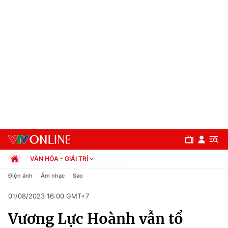
VĂN HÓA - GIẢI TRÍ
Chính trị
Điện ảnh
Âm nhạc
Sao
Xã hội
01/08/2023 16:00 GMT+7
Pháp luật
Chuyên mục
Kinh tế
Vương Lực Hoành vẫn tổ
Thể thao