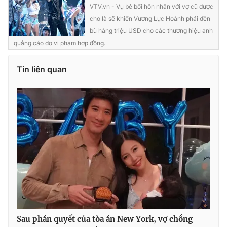
VTV.vn - Vụ bê bối hôn nhân với vợ cũ được
cho là sẽ khiến Vương Lực Hoành phải đền
bù hàng triệu USD cho các thương hiệu anh
quảng cáo do vi phạm hợp đồng.
THỜI BÁO VTV
Tin liên quan
Theo dõi báo trên
Cơ quan chủ quản:
Đài Truyền hình Việt Nam
Cơ quan báo chí:
Thời báo VTV
Giấy phép hoạt động báo in và báo điện tử số 483/GP-BTTTT
cấp ngày 29/12/2023
Tổng Biên tập:
Vũ Thanh Thủy
Phó Tổng Biên tập:
Nguyễn Thị Mỹ Hạnh, Phạm Quốc Thắng,
Nguyễn Trọng Ninh
Tổng đài VTV:
024.38 355 931 - 024.38 355 932
Sau phán quyết của tòa án New York, vợ chồng