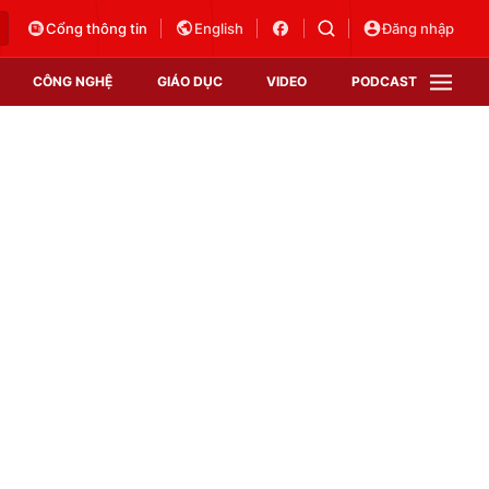
Cổng thông tin
English
Đăng nhập
CÔNG NGHỆ
GIÁO DỤC
VIDEO
PODCAST
VTV Money
VTV Thể thao
VTV Sức khoẻ
Bất động sản
Thị trường 24h
Tấm lòng Việt
Vươn mình bằng AI
VTV4
VTV8
VTV9
Lịch phát sóng
Giao lưu trực tuyến
Sự kiện