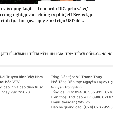
h xây dựng Luật
Leonardo DiCaprio và vợ
n công nghiệp văn
chồng tỷ phú Jeff Bezos lập
rình tự, thủ tục...
quỹ 200 triệu USD để...
UẬT
THẾ GIỚI
KINH TẾ
TRUYỀN HÌNH
GIẢI TRÍ
Y TẾ
ĐỜI SỐNG
CÔNG NG
Đài Truyền hình Việt Nam
Tổng Biên tập:
Vũ Thanh Thủy
hời báo VTV
Phó Tổng Biên tập:
Nguyễn Thị Mỹ Hạ
g báo in và báo điện tử số
Nguyễn Trọng Ninh
 ngày 29/12/2023
Tổng đài VTV:
024.38 355 931 - 024
Ðiện thoại Thời báo VTV:
0988 671 6
Email:
toasoan@vtv.vn
Liên hệ quảng cáo:
(024) 626 79595