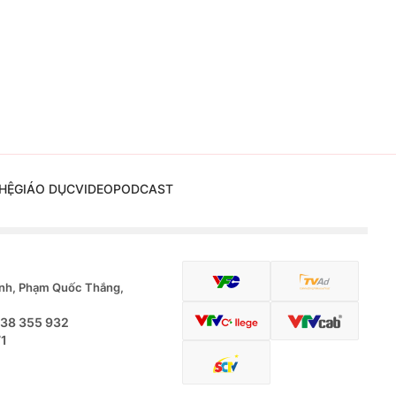
HỆ
GIÁO DỤC
VIDEO
PODCAST
nh, Phạm Quốc Thắng,
.38 355 932
71