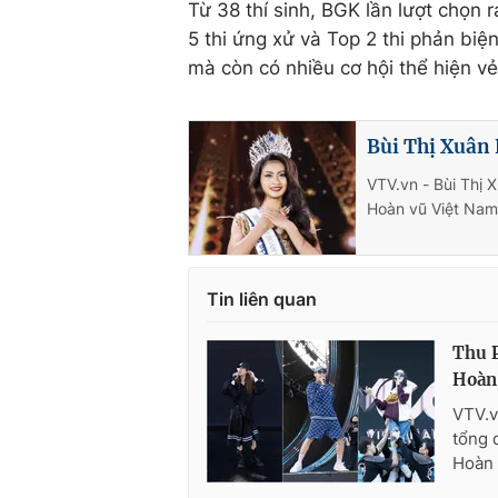
Từ 38 thí sinh, BGK lần lượt chọn r
5 thi ứng xử và Top 2 thi phản biệ
mà còn có nhiều cơ hội thể hiện vẻ 
Bùi Thị Xuân
VTV.vn - Bùi Thị 
Hoàn vũ Việt Nam 
Tin liên quan
Thu P
Hoàn
VTV.v
tổng 
Hoàn 