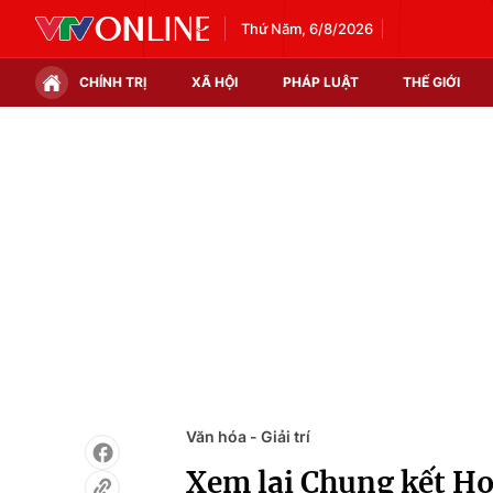
Thứ Năm, 6/8/2026
CHÍNH TRỊ
XÃ HỘI
PHÁP LUẬT
THẾ GIỚI
Chính trị
Xã hội
Thế giới
Kinh tế
Tin tức
Tài chính
Thế giới đó đây
Thị trường
Câu chuyện quốc tế
Góc doanh nghiệp
Dữ liệu và đời sống
Văn hóa - Giải trí
Xem lại Chung kết H