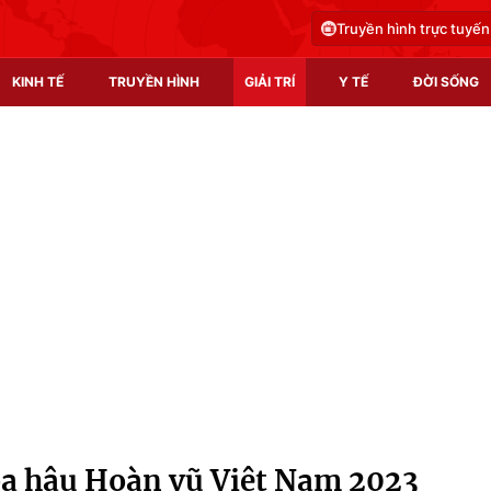
Truyền hình trực tuyến
KINH TẾ
TRUYỀN HÌNH
GIẢI TRÍ
Y TẾ
ĐỜI SỐNG
Pháp luật
Y tế
Truyền hình
Multimedia
Phim VTV
Video
Hậu trường
Shorts video
Nhân vật
Podcast
Khán giả
EMagazine
Giải sao mai
Photo
oa hậu Hoàn vũ Việt Nam 2023
Infographic