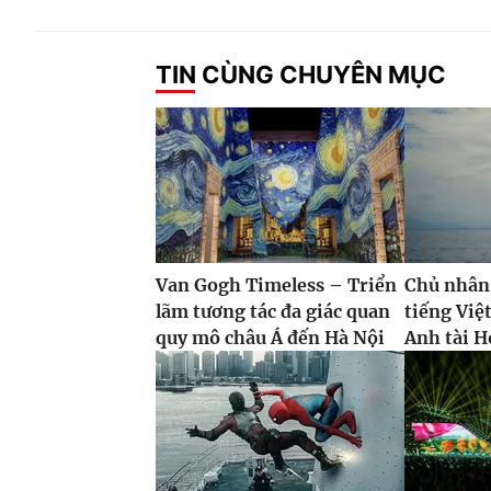
TIN CÙNG CHUYÊN MỤC
Van Gogh Timeless – Triển
Chủ nhân
lãm tương tác đa giác quan
tiếng Việ
quy mô châu Á đến Hà Nội
Anh tài H