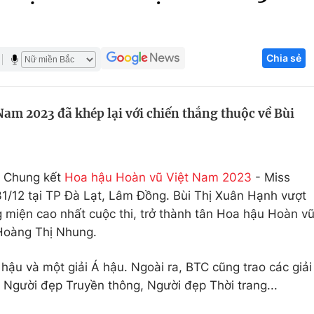
Góc ảnh
Chia sẻ
Giáo dục
Công nghệ
Tuyển sinh
Hitech Công ng
am 2023 đã khép lại với chiến thắng thuộc về Bùi
Học trực tuyến
Sản phẩm
g
Thị trường
Tư vấn
êm Chung kết
Hoa hậu Hoàn vũ Việt Nam 2023
- Miss
1/12 tại TP Đà Lạt, Lâm Đồng. Bùi Thị Xuân Hạnh vượt
 miện cao nhất cuộc thi, trở thành tân Hoa hậu Hoàn v
 Hoàng Thị Nhung.
 hậu và một giải Á hậu. Ngoài ra, BTC cũng trao các giải
Người đẹp Truyền thông, Người đẹp Thời trang...