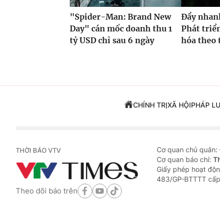
"Spider-Man: Brand New
Đẩy nhan
Day" cán mốc doanh thu 1
Phát triể
tỷ USD chỉ sau 6 ngày
hóa theo t
CHÍNH TRỊ
XÃ HỘI
PHÁP L
Cơ quan chủ quản:
THỜI BÁO VTV
Cơ quan báo chí:
T
Giấy phép hoạt độn
483/GP-BTTTT cấp
Theo dõi báo trên