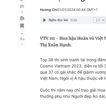
Hương Chi
01/01/2024 00:44 GMT+7
0
0:55
Nghe đọc bài
Giải trí
Đời sống
Điện ảnh
Du lịch
VTV.vn - Hoa hậu Hoàn vũ Việt N
Âm nhạc
Làm đẹp
Thị Xuân Hạnh.
Sao
Chất lượng cuộc sốn
Top 38 thí sinh tranh tài trong đ
Cosmo Vietnam 2023, diễn ra tối 3
qua 37 cô gái khác để giành vương
Việt Nam. Ngôi vị Á hậu thuộc về
Cuộc thi năm nay chỉ trao giải Hoa
thưởng phụ như Người đẹp Áo dài, 