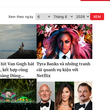
Xem theo ngày
XEM
 hit Van Gogh hát
Tyra Banks và những tranh
t, kết hợp cùng
cãi quanh vụ kiện với
oàng Dũng...
Netflix