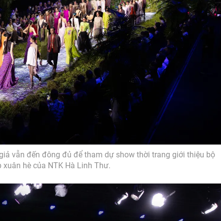
giả vẫn đến đông đủ để tham dự show thời trang giới thiệu bộ
p xuân hè của NTK Hà Linh Thư.