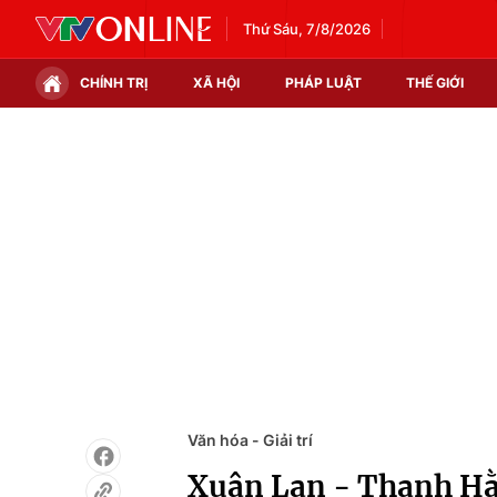
Thứ Sáu, 7/8/2026
CHÍNH TRỊ
XÃ HỘI
PHÁP LUẬT
THẾ GIỚI
Chính trị
Xã hội
Thế giới
Kinh tế
Tin tức
Tài chính
Thế giới đó đây
Thị trường
Câu chuyện quốc tế
Góc doanh nghiệp
Dữ liệu và đời sống
Văn hóa - Giải trí
Xuân Lan - Thanh Hằ