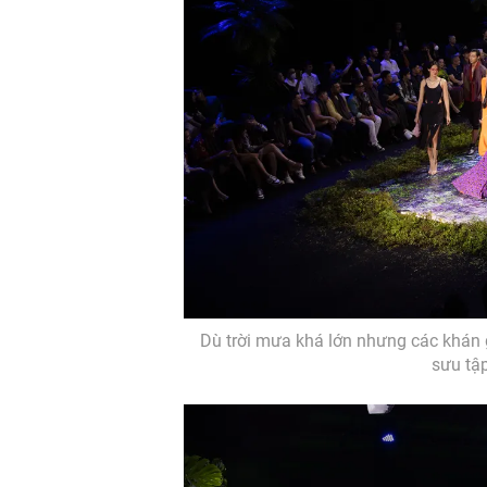
Dù trời mưa khá lớn nhưng các khán 
sưu tậ