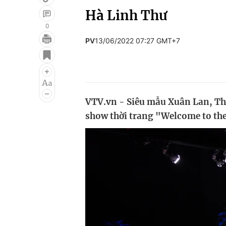
Hà Linh Thư
0
PV
13/06/2022 07:27 GMT+7
Giải trí
Đời sống
Điện ảnh
Du lịch
Âm nhạc
Làm đẹp
VTV.vn - Siêu mẫu Xuân Lan, Th
Sao
Chất lượng cuộc sốn
show thời trang "Welcome to the 