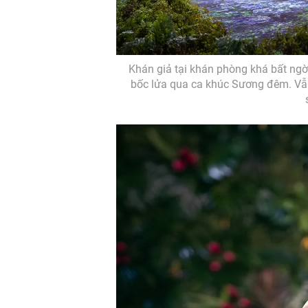
Khán giả tại khán phòng khá bất ngờ
bốc lửa qua ca khúc Sương đêm. Vẫn