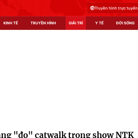
Truyền hình trực tuyến
KINH TẾ
TRUYỀN HÌNH
GIẢI TRÍ
Y TẾ
ĐỜI SỐNG
Pháp luật
Y tế
Truyền hình
Multimedia
Phim VTV
Video
Hậu trường
Shorts video
Nhân vật
Podcast
Khán giả
EMagazine
Giải sao mai
Photo
ng "đọ" catwalk trong show NTK
Infographic