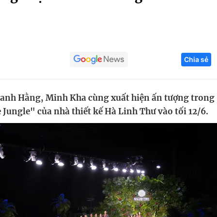
Góc ảnh
Giáo dục
Công nghệ
Chia sẻ
Tuyển sinh
Hitech Công ng
Học trực tuyến
Sản phẩm
anh Hằng, Minh Kha cùng xuất hiện ấn tượng trong
g
Thị trường
Jungle" của nhà thiết kế Hà Linh Thư vào tối 12/6.
Tư vấn