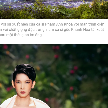
 với sự xuất hiện của ca sĩ Phạm Anh Khoa với màn trình diễn
 với chất giọng đặc trưng, nam ca sĩ gốc Khánh Hòa tái xuất
sau một thời gian im ắng.