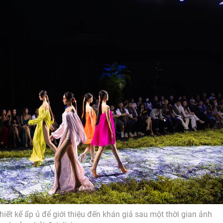
hiết kế ấp ủ để giới thiệu đến khán giả sau một thời gian ảnh