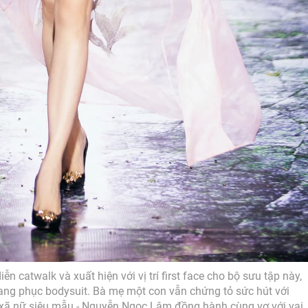
n catwalk và xuất hiện với vị trí first face cho bộ sưu tập này,
ang phục bodysuit. Bà mẹ một con vẫn chứng tỏ sức hút với
g xã nữ siêu mẫu - Nguyễn Ngọc Lâm đồng hành cùng vợ với vai