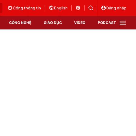
Cổng thông tin
English
Đăng nhập
CÔNG NGHỆ
GIÁO DỤC
VIDEO
PODCAST
VTV Money
VTV Thể thao
VTV Sức khoẻ
Bất động sản
Thị trường 24h
Tấm lòng Việt
Vươn mình bằng AI
VTV4
VTV8
VTV9
Lịch phát sóng
Giao lưu trực tuyến
Sự kiện