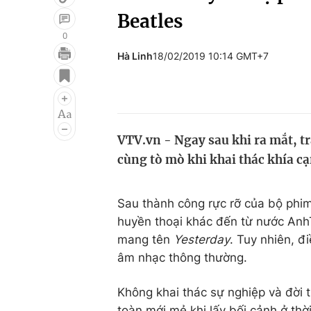
Beatles
0
Hà Linh
18/02/2019 10:14 GMT+7
Giải trí
Đời sống
Điện ảnh
Du lịch
Âm nhạc
Làm đẹp
VTV.vn - Ngay sau khi ra mắt, t
Sao
Chất lượng cuộc sốn
cùng tò mò khi khai thác khía cạ
Sau thành công rực rỡ của bộ phi
huyền thoại khác đến từ nước Anh
mang tên
Yesterday
. Tuy nhiên, đ
âm nhạc thông thường.
Không khai thác sự nghiệp và đời 
toàn mới mẻ khi lấy bối cảnh ở thời