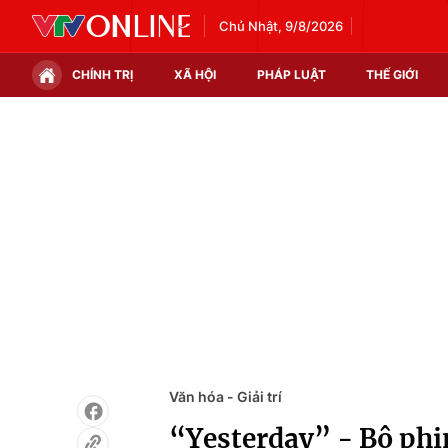
Chủ Nhật, 9/8/2026
CHÍNH TRỊ
XÃ HỘI
PHÁP LUẬT
THẾ GIỚI
Chính trị
Xã hội
Thế giới
Kinh tế
Tin tức
Tài chính
Thế giới đó đây
Thị trường
Câu chuyện quốc tế
Góc doanh nghiệp
Dữ liệu và đời sống
Văn hóa - Giải trí
“Yesterday” - Bộ phi