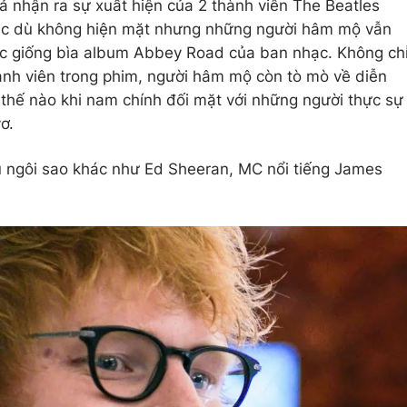
iả nhận ra sự xuất hiện của 2 thành viên The Beatles
Mặc dù không hiện mặt nhưng những người hâm mộ vẫn
ục giống bìa album Abbey Road của ban nhạc. Không ch
ành viên trong phim, người hâm mộ còn tò mò về diễn
 thế nào khi nam chính đối mặt với những người thực sự
vơ.
u ngôi sao khác như Ed Sheeran, MC nổi tiếng James