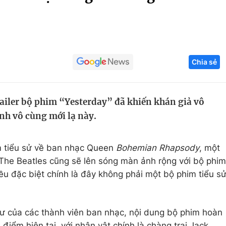
Góc ảnh
Giáo dục
Công nghệ
Chia sẻ
Tuyển sinh
Hitech Công ng
Học trực tuyến
Sản phẩm
railer bộ phim “Yesterday” đã khiến khán giả vô
g
Thị trường
nh vô cùng mới lạ này.
Tư vấn
m tiểu sử về ban nhạc Queen
Bohemian Rhapsody
, một
The Beatles cũng sẽ lên sóng màn ảnh rộng với bộ phim
iều đặc biệt chính là đây không phải một bộ phim tiểu s
tư của các thành viên ban nhạc, nội dung bộ phim hoàn
 điểm hiện tại, với nhân vật chính là chàng trai Jack