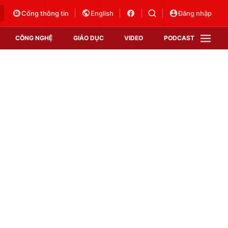
Cổng thông tin
English
Đăng nhập
CÔNG NGHỆ
GIÁO DỤC
VIDEO
PODCAST
VTV Money
VTV Thể thao
VTV Sức khoẻ
Bất động sản
Thị trường 24h
Tấm lòng Việt
Vươn mình bằng AI
VTV4
VTV8
VTV9
Lịch phát sóng
Giao lưu trực tuyến
Sự kiện