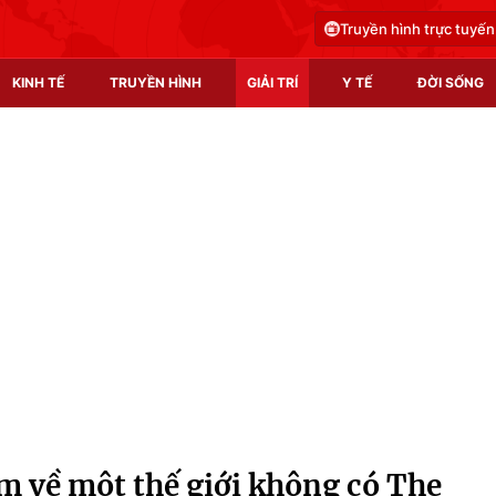
Truyền hình trực tuyến
KINH TẾ
TRUYỀN HÌNH
GIẢI TRÍ
Y TẾ
ĐỜI SỐNG
Pháp luật
Y tế
Truyền hình
Multimedia
Phim VTV
Video
Hậu trường
Shorts video
Nhân vật
Podcast
Khán giả
EMagazine
Giải sao mai
Photo
m về một thế giới không có The
Infographic