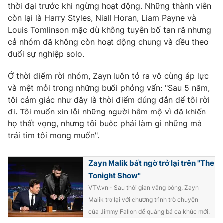
thời đại trước khi ngừng hoạt động. Những thành viên
còn lại là Harry Styles, Niall Horan, Liam Payne và
Louis Tomlinson mặc dù không tuyên bố tan rã nhưng
cả nhóm đã không còn hoạt động chung và đều theo
THỜI BÁO VTV
đuổi sự nghiệp solo.
Ở thời điểm rời nhóm, Zayn luôn tỏ ra vô cùng áp lực
và mệt mỏi trong những buổi phỏng vấn: "Sau 5 năm,
Theo dõi báo trên
tôi cảm giác như đây là thời điểm đúng đắn để tôi rời
đi. Tôi muốn xin lỗi những người hâm mộ vì đã khiến
họ thất vọng, nhưng tôi buộc phải làm gì những mà
Cơ quan chủ quản:
Đài Truyền hình Việt Nam
trái tim tôi mong muốn".
Cơ quan báo chí:
Thời báo VTV
Giấy phép hoạt động báo in và báo điện tử số 483/GP-BTTTT
Zayn Malik bất ngờ trở lại trên "The
cấp ngày 29/12/2023
Tonight Show"
Tổng Biên tập:
Vũ Thanh Thủy
VTV.vn - Sau thời gian vắng bóng, Zayn
Phó Tổng Biên tập:
Nguyễn Thị Mỹ Hạnh, Phạm Quốc Thắng,
Malik trở lại với chương trình trò chuyện
Nguyễn Trọng Ninh
của Jimmy Fallon để quảng bá ca khúc mới.
Tổng đài VTV:
024.38 355 931 - 024.38 355 932