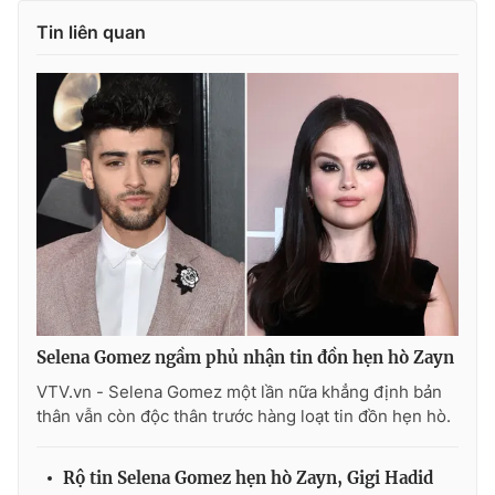
Ðiện thoại Thời báo VTV:
024.66 897 897
Tin liên quan
Email:
toasoan@vtv.vn
Liên hệ quảng cáo:
024-7300.7108
Selena Gomez ngầm phủ nhận tin đồn hẹn hò Zayn
® Cấm sao chép dưới mọi hình thức nếu không có sự chấp
VTV.vn - Selena Gomez một lần nữa khẳng định bản
thuận bằng văn bản. Ghi rõ nguồn VTV.vn khi phát hành lại
thân vẫn còn độc thân trước hàng loạt tin đồn hẹn hò.
thông tin từ website này.
Rộ tin Selena Gomez hẹn hò Zayn, Gigi Hadid