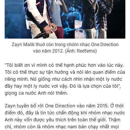
Photo
Infographic
Video
Shorts video
VTV Money
VTV Thể thao
Zayn Malik thuở còn trong nhóm nhạc One Direction
vào năm 2012. (Ảnh: Redferns)
VTV Sức khoẻ
Bất động sản
"Tôi biết ơn vì mình có thể hạnh phúc hơn vào lúc này.
Tôi có thể thực sự tận hưởng và nói lên quan điểm của
Thị trường 24h
Tấm lòng Việt
riêng mình. Nó giống như cách nhìn nhận một ly nước
đầy hay một ly nước vơi vậy. Đó là lựa chọn của tôi",
giọng ca nước Anh nói thêm.
VTV4
Vươn mình bằng AI
Zayn tuyên bố rời One Direction vào năm 2015. Ở thời
VTV9
VTV8
điểm đó, đây là tin tức chấn động khi nhóm nhạc nước
Anh này vốn được yêu thích trên toàn thế giới. Thậm
chí, nhóm còn là nhóm nhạc nam bán chạy nhất mọi
Liên hệ tòa soạn
English