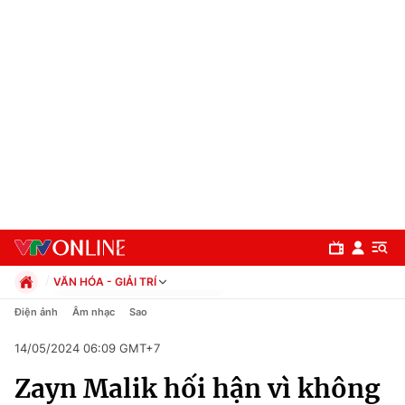
VĂN HÓA - GIẢI TRÍ
Chính trị
Điện ảnh
Âm nhạc
Sao
Xã hội
14/05/2024 06:09 GMT+7
Pháp luật
Chuyên mục
Kinh tế
Zayn Malik hối hận vì không
Thể thao