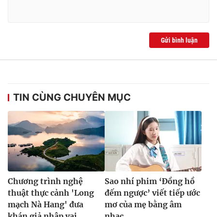
Gửi bình luận
TIN CÙNG CHUYÊN MỤC
Chương trình nghệ
Sao nhí phim ‘Đồng hồ
thuật thực cảnh 'Long
đếm ngược’ viết tiếp ước
mạch Nà Hang' đưa
mơ của mẹ bằng âm
khán giả nhập vai
nhạc