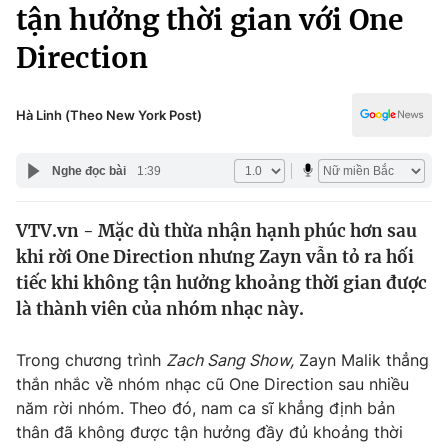
Chính trị
tận hưởng thời gian với One
Truyền hình
Direction
Văn hóa - Giải trí
Xã hội
Y tế
Đời sống
Hà Linh (Theo New York Post)
Pháp luật
Công nghệ
Giáo dục
Nghe đọc bài
1:39
Y tế
VTV.vn - Mặc dù thừa nhận hạnh phúc hơn sau
Thế giới
khi rời One Direction nhưng Zayn vẫn tỏ ra hối
Tin tức
tiếc khi không tận hưởng khoảng thời gian được
Kinh tế
là thành viên của nhóm nhạc này.
Thế giới đó đây
Tài chính
Dữ liệu và đời sống
Câu chuyện quốc tế
Trong chương trình
Zach Sang Show,
Zayn Malik thẳng
Thị trường
thắn nhắc về nhóm nhạc cũ One Direction sau nhiều
năm rời nhóm. Theo đó, nam ca sĩ khẳng định bản
Truyền hình
Góc doanh nghiệp
thân đã không được tận hưởng đầy đủ khoảng thời