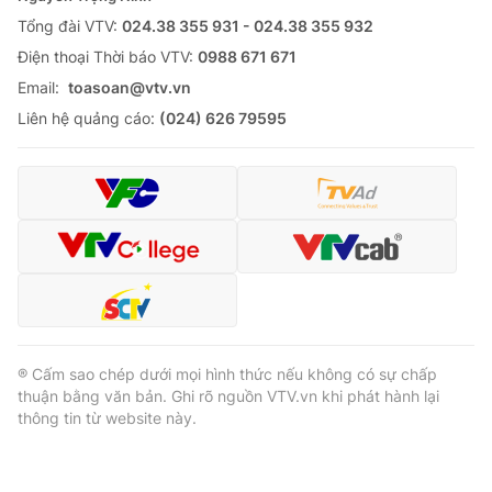
Tổng đài VTV:
024.38 355 931 - 024.38 355 932
Ðiện thoại Thời báo VTV:
0988 671 671
Email:
toasoan@vtv.vn
Liên hệ quảng cáo:
(024) 626 79595
® Cấm sao chép dưới mọi hình thức nếu không có sự chấp
thuận bằng văn bản. Ghi rõ nguồn VTV.vn khi phát hành lại
thông tin từ website này.