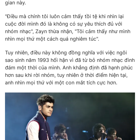
Phim VTV
gian này.
Giải trí
Hậu trường
"Điều mà chính tôi luôn cảm thấy tồi tệ khi nhìn lại
Điện ảnh
cuộc đời mình đó là không có sự yêu thích đủ với
Đời sống
Nhân vật
nhóm nhạc", Zayn thừa nhận, "Tôi cảm thấy như mình
Âm nhạc
Du lịch
nhìn mọi thứ một cách quá nghiêm túc".
Khán giả
Giáo dục
Sao
Làm đẹp
Giải sao mai
Tuy nhiên, điều này không đồng nghĩa với việc ngôi
Tuyển sinh
sao sinh năm 1993 hối hận vì đã từ bỏ nhóm nhạc đình
Công nghệ
Chất lượng cuộc sống
đám một thời của mình. Anh khẳng định đã hạnh phúc
Học trực tuyến
Hitech Công nghệ tương lai
hơn sau khi rời nhóm, tuy nhiên ở thời điểm hiện tại,
Giao lưu trực tuyến
anh nhìn mọi thứ với một con mắt tích cực hơn.
Sản phẩm
Lịch phát sóng
Thị trường
Tư vấn
Chuyên mục khác
Emagazine
Podcast