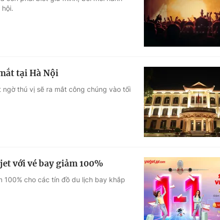
hội.
Góc ảnh
Giáo dục
Công nghệ
Tuyển sinh
Hitech Công ng
mắt tại Hà Nội
Học trực tuyến
Sản phẩm
 ngờ thú vị sẽ ra mắt công chúng vào tối
g
Thị trường
Tư vấn
et với vé bay giảm 100%
ảm 100% cho các tín đồ du lịch bay khắp