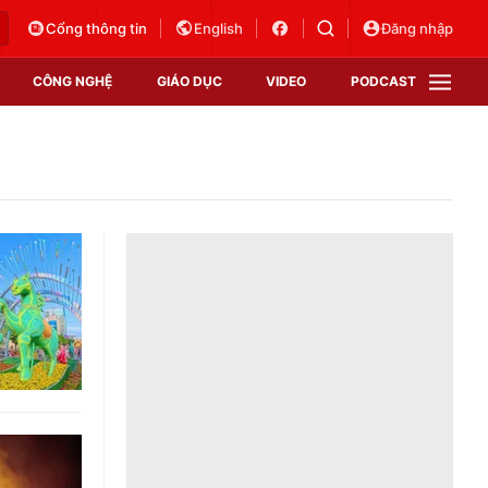
Cổng thông tin
English
Đăng nhập
CÔNG NGHỆ
GIÁO DỤC
VIDEO
PODCAST
VTV Money
VTV Thể thao
VTV Sức khoẻ
Bất động sản
Thị trường 24h
Tấm lòng Việt
Vươn mình bằng AI
VTV4
VTV8
VTV9
Lịch phát sóng
Giao lưu trực tuyến
Sự kiện