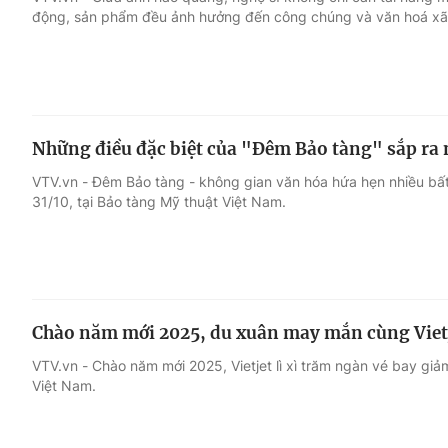
động, sản phẩm đều ảnh hưởng đến công chúng và văn hoá xã 
Giải trí
Đời sống
Điện ảnh
Du lịch
Những điều đặc biệt của "Đêm Bảo tàng" sắp ra 
Âm nhạc
Làm đẹp
VTV.vn - Đêm Bảo tàng - không gian văn hóa hứa hẹn nhiều bất
31/10, tại Bảo tàng Mỹ thuật Việt Nam.
Sao
Chất lượng cuộc sốn
Chào năm mới 2025, du xuân may mắn cùng Vietj
VTV.vn - Chào năm mới 2025, Vietjet lì xì trăm ngàn vé bay gi
Việt Nam.