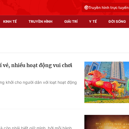
Truyền hình trực tuyến
KINH TẾ
TRUYỀN HÌNH
GIẢI TRÍ
Y TẾ
ĐỜI SỐNG
Pháp luật
Y tế
Truyền hình
Multimedia
 vé, nhiều hoạt động vui chơi
Phim VTV
Video
Hậu trường
Shorts video
g khởi cho người dân với loạt hoạt động
Nhân vật
Podcast
Khán giả
EMagazine
Giải sao mai
Photo
Infographic
à còn phải biết giữ mình, bởi mỗi hành