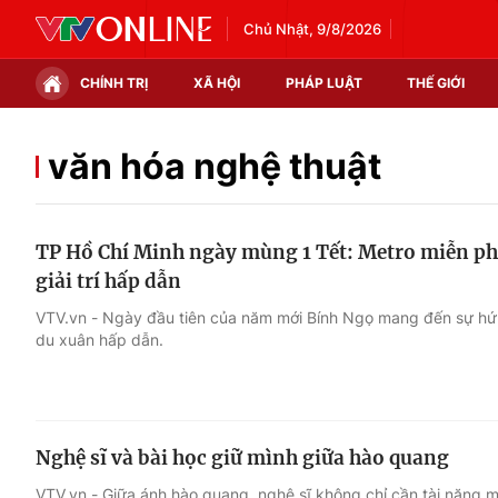
Chủ Nhật, 9/8/2026
CHÍNH TRỊ
XÃ HỘI
PHÁP LUẬT
THẾ GIỚI
Chính trị
Xã hội
văn hóa nghệ thuật
Thế giới
Kinh tế
TP Hồ Chí Minh ngày mùng 1 Tết: Metro miễn phí
Tin tức
Tài chính
giải trí hấp dẫn
Thế giới đó đây
Thị trường
VTV.vn - Ngày đầu tiên của năm mới Bính Ngọ mang đến sự hứn
du xuân hấp dẫn.
Câu chuyện quốc tế
Góc doanh nghiệp
Dữ liệu và đời sống
Nghệ sĩ và bài học giữ mình giữa hào quang
VTV.vn - Giữa ánh hào quang, nghệ sĩ không chỉ cần tài năng m