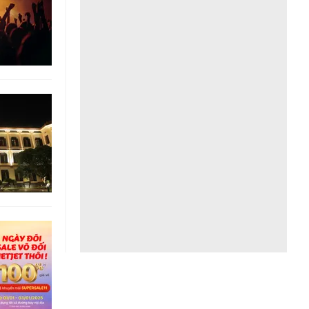
Liên hệ toà soạn
hệ tương lai