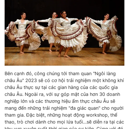
Photo
Infographic
Video
Shorts video
VTV Money
VTV Thể thao
VTV Sức khoẻ
Bất động sản
Bên cạnh đó, công chúng tới tham quan "Ngôi làng
Thị trường 24h
Tấm lòng Việt
châu Âu" 2023 sẽ có cơ hội trải nghiệm một không khí
châu Âu thực sự tại các gian hàng của các quốc gia
VTV4
Vươn mình bằng AI
châu Âu. Ngoài ra, với sự góp mặt của hơn 30 doanh
nghiệp lớn và các thương hiệu ẩm thực châu Âu sẽ
mang đến những trải nghiệm "đa giác quan" cho người
VTV9
VTV8
tham gia. Đặc biệt, những hoạt động workshop, thể
thao, trò chơi dành cho mọi lứa tuổi…sẽ diễn ra tại các
Liên hệ tòa soạn
English
khu vực xuyên suốt thời gian của sự kiện. Cùng với đó,