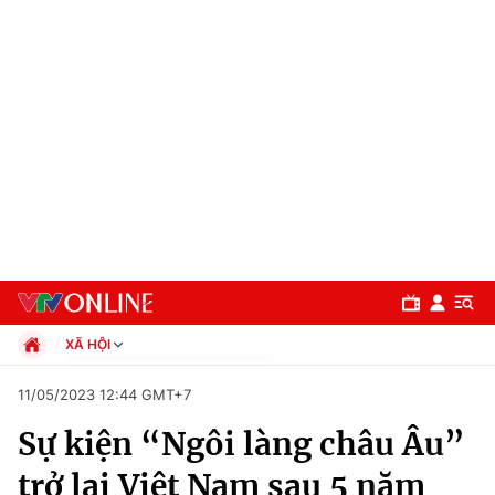
XÃ HỘI
Chính trị
11/05/2023 12:44 GMT+7
Xã hội
Sự kiện “Ngôi làng châu Âu”
Pháp luật
Chuyên mục
Kinh tế
trở lại Việt Nam sau 5 năm
Thể thao