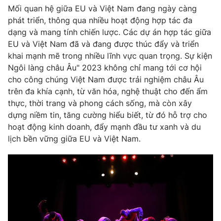
Ðiện thoại Thời báo VTV:
024.66 897 897
Mối quan hệ giữa EU và Việt Nam đang ngày càng
Email:
toasoan@vtv.vn
phát triển, thông qua nhiều hoạt động hợp tác đa
dạng và mang tính chiến lược. Các dự án hợp tác giữa
Liên hệ quảng cáo:
024-7300.7108
EU và Việt Nam đã và đang được thúc đẩy và triển
khai mạnh mẽ trong nhiều lĩnh vực quan trọng. Sự kiện
Ngôi làng châu Âu" 2023 không chỉ mang tới cơ hội
cho công chúng Việt Nam được trải nghiệm châu Âu
trên đa khía cạnh, từ văn hóa, nghệ thuật cho đến ẩm
thực, thời trang và phong cách sống, mà còn xây
dựng niềm tin, tăng cường hiểu biết, từ đó hỗ trợ cho
hoạt động kinh doanh, đẩy mạnh đầu tư xanh và du
lịch bền vững giữa EU và Việt Nam.
® Cấm sao chép dưới mọi hình thức nếu không có sự chấp
thuận bằng văn bản. Ghi rõ nguồn VTV.vn khi phát hành lại
thông tin từ website này.