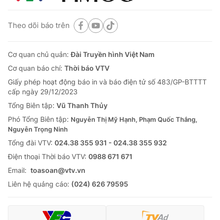
Theo dõi báo trên
Cơ quan chủ quản:
Đài Truyền hình Việt Nam
Cơ quan báo chí:
Thời báo VTV
Giấy phép hoạt động báo in và báo điện tử số 483/GP-BTTTT
cấp ngày 29/12/2023
Tổng Biên tập:
Vũ Thanh Thủy
Phó Tổng Biên tập:
Nguyễn Thị Mỹ Hạnh, Phạm Quốc Thắng,
Nguyễn Trọng Ninh
Tổng đài VTV:
024.38 355 931 - 024.38 355 932
Ðiện thoại Thời báo VTV:
0988 671 671
Email:
toasoan@vtv.vn
Liên hệ quảng cáo:
(024) 626 79595