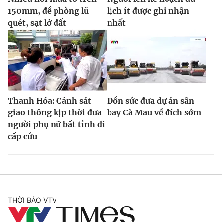
150mm, đề phòng lũ
lịch ít được ghi nhận
quét, sạt lở đất
nhất
Thanh Hóa: Cảnh sát
Dồn sức đưa dự án sân
giao thông kịp thời đưa
bay Cà Mau về đích sớm
người phụ nữ bất tỉnh đi
cấp cứu
THỜI BÁO VTV