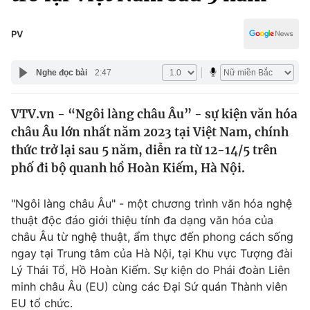
Chính trị
Truyền hình
Văn hóa - Giải trí
PV
Xã hội
Y tế
Đời sống
Nghe đọc bài
2:47
Pháp luật
Công nghệ
Giáo dục
VTV.vn - “Ngôi làng châu Âu” - sự kiện văn hóa
Y tế
châu Âu lớn nhất năm 2023 tại Việt Nam, chính
thức trở lại sau 5 năm, diễn ra từ 12-14/5 trên
Thế giới
phố đi bộ quanh hồ Hoàn Kiếm, Hà Nội.
Tin tức
"Ngôi làng châu Âu" - một chương trình văn hóa nghệ
Kinh tế
thuật độc đáo giới thiệu tính đa dạng văn hóa của
Thế giới đó đây
Tài chính
châu Âu từ nghệ thuật, ẩm thực đến phong cách sống
Dữ liệu và đời sống
Câu chuyện quốc tế
ngay tại Trung tâm của Hà Nội, tại Khu vực Tượng đài
Thị trường
Lý Thái Tổ, Hồ Hoàn Kiếm. Sự kiện do Phái đoàn Liên
Truyền hình
minh châu Âu (EU) cùng các Đại Sứ quán Thành viên
Góc doanh nghiệp
EU tổ chức.