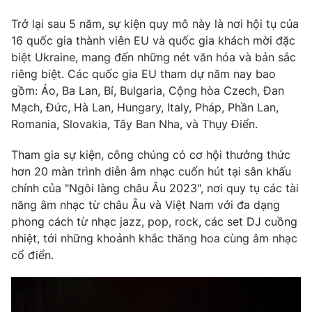
Phim VTV
Giải trí
Trở lại sau 5 năm, sự kiện quy mô này là nơi hội tụ của
Hậu trường
16 quốc gia thành viên EU và quốc gia khách mời đặc
Điện ảnh
Đời sống
biệt Ukraine, mang đến những nét văn hóa và bản sắc
Nhân vật
Âm nhạc
riêng biệt. Các quốc gia EU tham dự năm nay bao
Du lịch
Khán giả
gồm: Áo, Ba Lan, Bỉ, Bulgaria, Cộng hòa Czech, Đan
Giáo dục
Sao
Mạch, Đức, Hà Lan, Hungary, Italy, Pháp, Phần Lan,
Làm đẹp
Giải sao mai
Romania, Slovakia, Tây Ban Nha, và Thụy Điển.
Tuyển sinh
Công nghệ
Chất lượng cuộc sống
Học trực tuyến
Tham gia sự kiện, công chúng có cơ hội thưởng thức
Hitech Công nghệ tương lai
hơn 20 màn trình diễn âm nhạc cuốn hút tại sân khấu
Giao lưu trực tuyến
chính của "Ngôi làng châu Âu 2023", nơi quy tụ các tài
Sản phẩm
năng âm nhạc từ châu Âu và Việt Nam với đa dạng
Lịch phát sóng
Thị trường
phong cách từ nhạc jazz, pop, rock, các set DJ cuồng
nhiệt, tới những khoảnh khắc thăng hoa cùng âm nhạc
Tư vấn
cổ điển.
Chuyên mục khác
Emagazine
Podcast