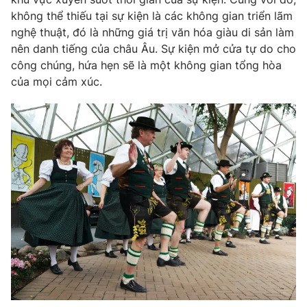
không thể thiếu tại sự kiện là các không gian triển lãm
nghệ thuật, đó là những giá trị văn hóa giàu di sản làm
nên danh tiếng của châu Âu. Sự kiện mở cửa tự do cho
công chúng, hứa hẹn sẽ là một không gian tổng hòa
THỜI BÁO VTV
của mọi cảm xúc.
Theo dõi báo trên
Cơ quan chủ quản:
Đài Truyền hình Việt Nam
Cơ quan báo chí:
Thời báo VTV
Giấy phép hoạt động báo in và báo điện tử số 483/GP-BTTTT
cấp ngày 29/12/2023
Tổng Biên tập:
Vũ Thanh Thủy
Phó Tổng Biên tập:
Nguyễn Thị Mỹ Hạnh, Phạm Quốc Thắng,
Nguyễn Trọng Ninh
Tổng đài VTV:
024.38 355 931 - 024.38 355 932