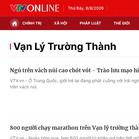
Thứ Bảy, 8/8/2026
CHÍNH TRỊ
XÃ HỘI
PHÁP LUẬT
THẾ GIỚI
Chính trị
Xã hội
Vạn Lý Trường Thành
Thế giới
Kinh tế
Ngủ trên vách núi cao chót vót - Trào lưu mạo h
Tin tức
Tài chính
VTV.vn - Ở Trung Quốc, giới trẻ lại đang phát cuồng với trải ngh
trên vách núi.
Thế giới đó đây
Thị trường
Câu chuyện quốc tế
Góc doanh nghiệp
Dữ liệu và đời sống
800 người chạy marathon trên Vạn lý trường th
VTV.vn - Ngày hôm qua, hơn 800 người từ khắp nơi trên thế giới