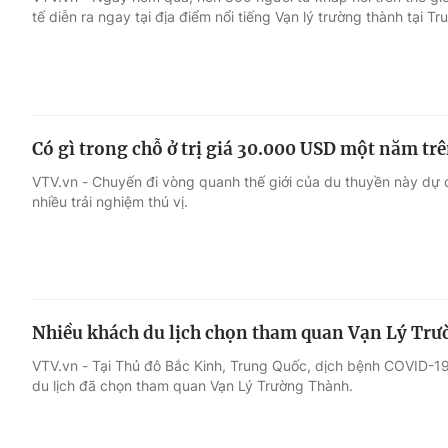
tế diễn ra ngay tại địa điểm nổi tiếng Vạn lý trường thành tại T
Giải trí
Đời sống
Điện ảnh
Du lịch
Có gì trong chỗ ở trị giá 30.000 USD một năm tr
Âm nhạc
Làm đẹp
VTV.vn - Chuyến đi vòng quanh thế giới của du thuyền này dự 
nhiều trải nghiệm thú vị.
Sao
Chất lượng cuộc sốn
Nhiều khách du lịch chọn tham quan Vạn Lý Tr
VTV.vn - Tại Thủ đô Bắc Kinh, Trung Quốc, dịch bệnh COVID-19
du lịch đã chọn tham quan Vạn Lý Trường Thành.