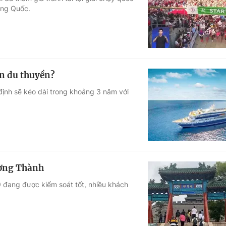
rung Quốc.
Góc ảnh
Giáo dục
Công nghệ
Tuyển sinh
Hitech Công ng
ên du thuyền?
Học trực tuyến
Sản phẩm
định sẽ kéo dài trong khoảng 3 năm với
g
Thị trường
Tư vấn
ường Thành
 đang được kiểm soát tốt, nhiều khách