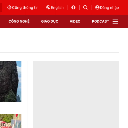
Cổng thông tin
English
Đăng nhập
CÔNG NGHỆ
GIÁO DỤC
VIDEO
PODCAST
VTV Money
VTV Thể thao
VTV Sức khoẻ
Bất động sản
Thị trường 24h
Tấm lòng Việt
Vươn mình bằng AI
VTV4
VTV8
VTV9
Lịch phát sóng
Giao lưu trực tuyến
Sự kiện