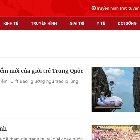
Truyền hình trực tuyến
KINH TẾ
TRUYỀN HÌNH
GIẢI TRÍ
Y TẾ
ĐỜI SỐNG
Pháp luật
Y tế
Truyền hình
Multimedia
iểm mới của giới trẻ Trung Quốc
Phim VTV
Video
iệm “Cliff Bed” giường ngủ treo lơ lửng
Hậu trường
Shorts video
Nhân vật
Podcast
Khán giả
EMagazine
Giải sao mai
Photo
ành
Infographic
 đã tham gia tranh tài tại giải chạy quốc