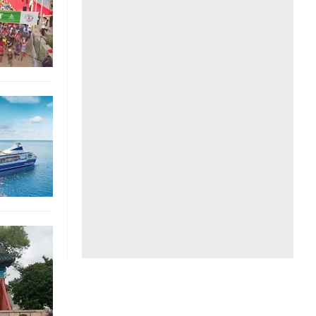
Liên hệ toà soạn
hệ tương lai