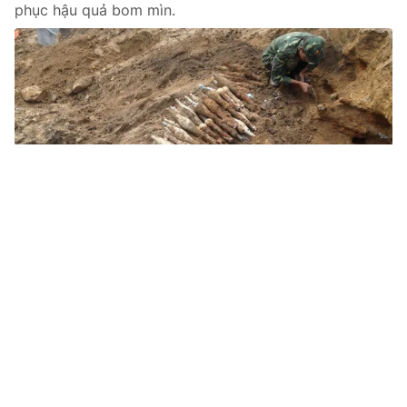
phục hậu quả bom mìn.
Tin mới
Video
Live
Emagazine
Trang chủ
Hàng tấn pháo ngụy trang dưới lớp hành
khô trong xe đầu kéo
VTV.vn - Giáp Tết, tình hình vận chuyển các mặt hàng
cấm như pháo, vũ khí, công cụ hỗ trợ bắt đầu phức
tạp ở các vùng biên giới. Chiêu thức thủ đoạn ngày...