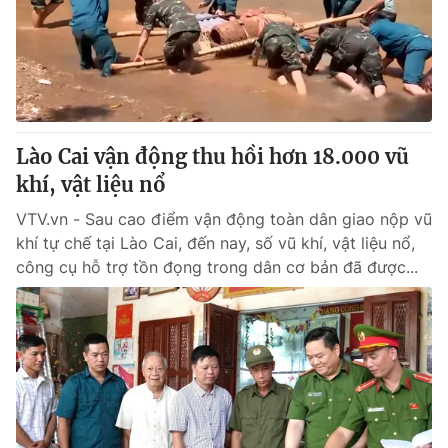
Tin tức
Kinh tế
Thế giới đó đây
Tài chính
Dữ liệu và đời sống
Câu chuyện quốc tế
Thị trường
Lào Cai vận động thu hồi hơn 18.000 vũ
Truyền hình
Góc doanh nghiệp
khí, vật liệu nổ
Phim VTV
Giải trí
VTV.vn - Sau cao điểm vận động toàn dân giao nộp vũ
Hậu trường
khí tự chế tại Lào Cai, đến nay, số vũ khí, vật liệu nổ,
Điện ảnh
công cụ hỗ trợ tồn đọng trong dân cơ bản đã được...
Đời sống
Nhân vật
Âm nhạc
Du lịch
Khán giả
Giáo dục
Sao
Làm đẹp
Giải sao mai
Tuyển sinh
Công nghệ
Chất lượng cuộc sống
Học trực tuyến
Hitech Công nghệ tương lai