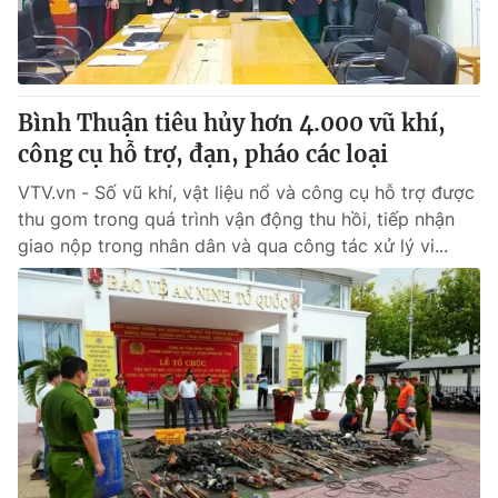
Thị trường 24h
Tấm lòng Việt
VTV4
Vươn mình bằng AI
Bình Thuận tiêu hủy hơn 4.000 vũ khí,
VTV9
VTV8
công cụ hỗ trợ, đạn, pháo các loại
VTV.vn - Số vũ khí, vật liệu nổ và công cụ hỗ trợ được
Liên hệ tòa soạn
English
thu gom trong quá trình vận động thu hồi, tiếp nhận
giao nộp trong nhân dân và qua công tác xử lý vi...
THỜI BÁO VTV
Theo dõi báo trên
Cơ quan chủ quản:
Đài Truyền hình Việt Nam
Cơ quan báo chí:
Thời báo VTV