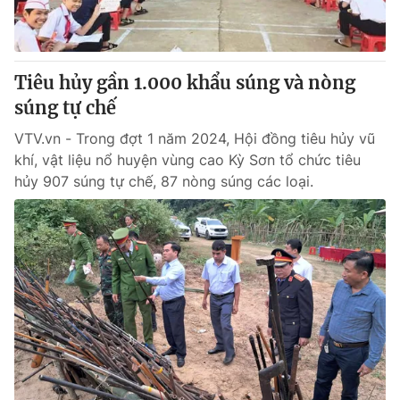
® Cấm sao chép dưới mọi hình thức nếu không có sự chấp
thuận bằng văn bản. Ghi rõ nguồn VTV.vn khi phát hành lại
Tiêu hủy gần 1.000 khẩu súng và nòng
thông tin từ website này.
súng tự chế
VTV.vn - Trong đợt 1 năm 2024, Hội đồng tiêu hủy vũ
khí, vật liệu nổ huyện vùng cao Kỳ Sơn tổ chức tiêu
hủy 907 súng tự chế, 87 nòng súng các loại.