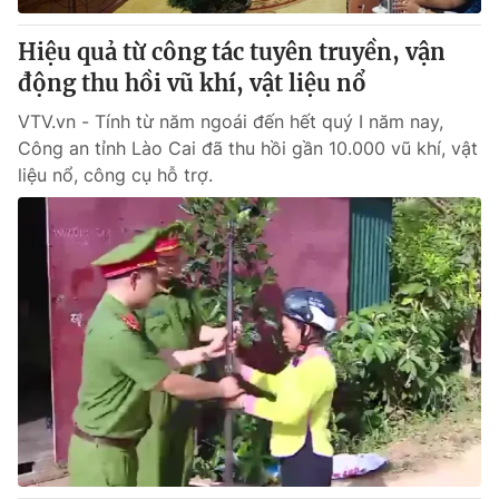
Hiệu quả từ công tác tuyên truyền, vận
động thu hồi vũ khí, vật liệu nổ
VTV.vn - Tính từ năm ngoái đến hết quý I năm nay,
Công an tỉnh Lào Cai đã thu hồi gần 10.000 vũ khí, vật
liệu nổ, công cụ hỗ trợ.