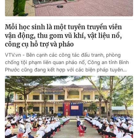
Giấy phép hoạt động báo in và báo điện tử số 483/GP-BTTTT
cấp ngày 29/12/2023
Tổng Biên tập:
Vũ Thanh Thủy
Mỗi học sinh là một tuyên truyền viên
Phó Tổng Biên tập:
Nguyễn Thị Mỹ Hạnh, Phạm Quốc Thắng,
vận động, thu gom vũ khí, vật liệu nổ,
Nguyễn Trọng Ninh
Tổng đài VTV:
công cụ hỗ trợ và pháo
024.38 355 931 - 024.38 355 932
Ðiện thoại Thời báo VTV:
024.66 897 897
VTV.vn - Bên cạnh các công tác đấu tranh, phòng
Email:
toasoan@vtv.vn
chống tội phạm liên quan pháo nổ, Công an tỉnh Bình
Liên hệ quảng cáo:
024-7300.7108
Phước cũng đang kết hợp với các biện pháp tuyên...