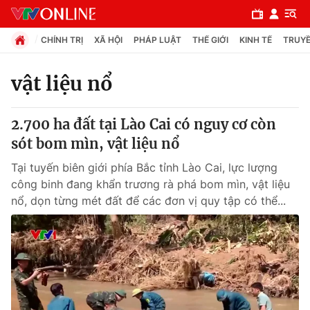
CHÍNH TRỊ
XÃ HỘI
PHÁP LUẬT
THẾ GIỚI
KINH TẾ
TRUYỀ
vật liệu nổ
Chuyên mục
2.700 ha đất tại Lào Cai có nguy cơ còn
Chính trị
sót bom mìn, vật liệu nổ
Tại tuyến biên giới phía Bắc tỉnh Lào Cai, lực lượng
Xã hội
công binh đang khẩn trương rà phá bom mìn, vật liệu
nổ, dọn từng mét đất để các đơn vị quy tập có thể...
Pháp luật
Y tế
Thế giới