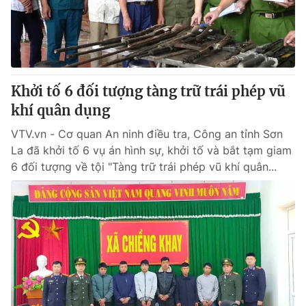
Giao lưu trực tuyến
Sản phẩm
Lịch phát sóng
Thị trường
Tư vấn
Khởi tố 6 đối tượng tàng trữ trái phép vũ
Chuyên mục khác
khí quân dụng
Emagazine
Podcast
VTV.vn - Cơ quan An ninh điều tra, Công an tỉnh Sơn
La đã khởi tố 6 vụ án hình sự, khởi tố và bắt tạm giam
Photo
Infographic
6 đối tượng về tội "Tàng trữ trái phép vũ khí quân...
Video
Shorts video
VTV Money
VTV Thể thao
VTV Sức khoẻ
Bất động sản