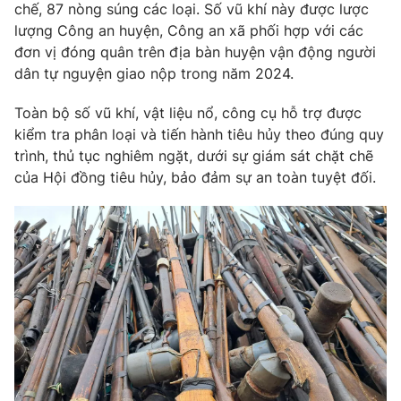
Phim VTV
chế, 87 nòng súng các loại. Số vũ khí này được lược
Giải trí
lượng Công an huyện, Công an xã phối hợp với các
Hậu trường
đơn vị đóng quân trên địa bàn huyện vận động người
Điện ảnh
Đời sống
dân tự nguyện giao nộp trong năm 2024.
Nhân vật
Âm nhạc
Du lịch
Khán giả
Toàn bộ số vũ khí, vật liệu nổ, công cụ hỗ trợ được
Giáo dục
Sao
kiểm tra phân loại và tiến hành tiêu hủy theo đúng quy
Làm đẹp
Giải sao mai
trình, thủ tục nghiêm ngặt, dưới sự giám sát chặt chẽ
Tuyển sinh
Công nghệ
của Hội đồng tiêu hủy, bảo đảm sự an toàn tuyệt đối.
Chất lượng cuộc sống
Học trực tuyến
Hitech Công nghệ tương lai
Giao lưu trực tuyến
Sản phẩm
Lịch phát sóng
Thị trường
Tư vấn
Chuyên mục khác
Emagazine
Podcast