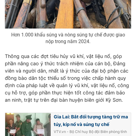
Photo
Infographic
Video
Shorts video
Hơn 1.000 khẩu súng và nòng súng tự chế được giao
nộp trong năm 2024.
VTV Money
VTV Thể thao
Thông qua các đợt tiêu hủy vũ khí, vật liệu nổ, góp
VTV Sức khoẻ
Bất động sản
phần nâng cao ý thức trách nhiệm của cán bộ, Đảng
viên và người dân, nhất là ý thức của đại bộ phận các
đồng bào dân tộc thiểu số trong việc chấp hành quy
Thị trường 24h
Tấm lòng Việt
định của pháp luật về quản lý vũ khí, vật liệu nổ, công
cụ hỗ trợ, góp phần thực hiện tốt công tác đảm bảo
VTV4
Vươn mình bằng AI
an ninh, trật tự trên đại bàn huyện biên giới Kỳ Sơn.
VTV9
VTV8
Gia Lai: Bắt đối tượng tàng trữ ma
túy, kíp nổ và súng tự chế
VTV.vn - Bộ Chỉ huy Bộ đội Biên phòng tỉnh
Liên hệ tòa soạn
English