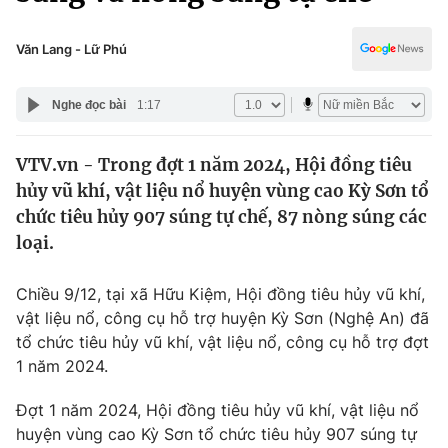
Chính trị
Truyền hình
Văn hóa - Giải trí
Văn Lang - Lữ Phú
Xã hội
Y tế
Đời sống
Nghe đọc bài
1:17
Pháp luật
Công nghệ
Giáo dục
VTV.vn - Trong đợt 1 năm 2024, Hội đồng tiêu
Y tế
hủy vũ khí, vật liệu nổ huyện vùng cao Kỳ Sơn tổ
chức tiêu hủy 907 súng tự chế, 87 nòng súng các
Thế giới
loại.
Tin tức
Chiều 9/12, tại xã Hữu Kiệm, Hội đồng tiêu hủy vũ khí,
Kinh tế
vật liệu nổ, công cụ hỗ trợ huyện Kỳ Sơn (Nghệ An) đã
Thế giới đó đây
Tài chính
tổ chức tiêu hủy vũ khí, vật liệu nổ, công cụ hỗ trợ đợt
Dữ liệu và đời sống
Câu chuyện quốc tế
1 năm 2024.
Thị trường
Đợt 1 năm 2024, Hội đồng tiêu hủy vũ khí, vật liệu nổ
Truyền hình
Góc doanh nghiệp
huyện vùng cao Kỳ Sơn tổ chức tiêu hủy 907 súng tự