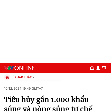
PHÁP LUẬT
Chính trị
10/12/2024 19:49 GMT+7
Xã hội
Tiêu hủy gần 1.000 khẩu
Pháp luật
Chuyên mục
Kinh tế
súng và nòng súng tự chế
Thể thao