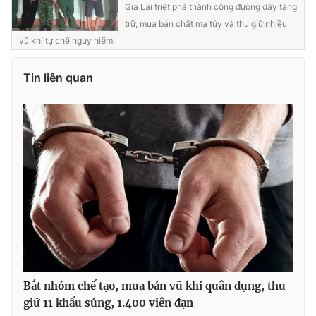
Gia Lai triệt phá thành công đường dây tàng
trữ, mua bán chất ma túy và thu giữ nhiều
vũ khí tự chế nguy hiểm.
THỜI BÁO VTV
Tin liên quan
Theo dõi báo trên
Cơ quan chủ quản:
Đài Truyền hình Việt Nam
Cơ quan báo chí:
Thời báo VTV
Giấy phép hoạt động báo in và báo điện tử số 483/GP-BTTTT
cấp ngày 29/12/2023
Tổng Biên tập:
Vũ Thanh Thủy
Phó Tổng Biên tập:
Nguyễn Thị Mỹ Hạnh, Phạm Quốc Thắng,
Nguyễn Trọng Ninh
Bắt nhóm chế tạo, mua bán vũ khí quân dụng, thu
giữ 11 khẩu súng, 1.400 viên đạn
Tổng đài VTV:
024.38 355 931 - 024.38 355 932