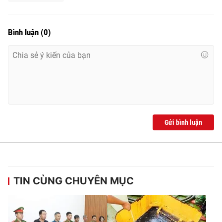
Bình luận
(
0
)
Gửi bình luận
TIN CÙNG CHUYÊN MỤC