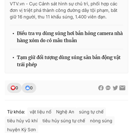
Ðiện thoại Thời báo VTV:
024.66 897 897
VTV.vn - Cục Cảnh sát hình sự chủ trì, phối hợp các
đơn vị triệt phá thành công đường dây tội phạm, bắt
Email:
toasoan@vtv.vn
giữ 16 người, thu 11 khẩu súng, 1.400 viên đạn.
Liên hệ quảng cáo:
024-7300.7108
Điều tra vụ dùng súng hơi bắn hỏng camera nhà
hàng xóm do có mâu thuẫn
Tạm giữ đối tượng dùng súng săn bắn động vật
trái phép
0
0
® Cấm sao chép dưới mọi hình thức nếu không có sự chấp
thuận bằng văn bản. Ghi rõ nguồn VTV.vn khi phát hành lại
Từ khóa:
vật liệu nổ
Nghệ An
súng tự chế
thông tin từ website này.
tiêu hủy vũ khí
tiêu hủy súng tự chế
nòng súng
huyện Kỳ Sơn