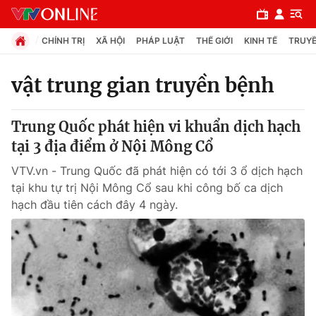
CHÍNH TRỊ
XÃ HỘI
PHÁP LUẬT
THẾ GIỚI
KINH TẾ
TRUYỀ
vật trung gian truyền bệnh
Chuyên mục
Trung Quốc phát hiện vi khuẩn dịch hạch
Chính trị
tại 3 địa điểm ở Nội Mông Cổ
VTV.vn - Trung Quốc đã phát hiện có tới 3 ổ dịch hạch
Xã hội
tại khu tự trị Nội Mông Cổ sau khi công bố ca dịch
hạch đầu tiên cách đây 4 ngày.
Pháp luật
Y tế
Thế giới