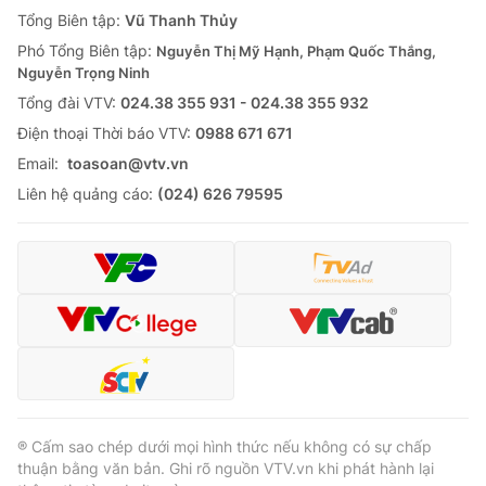
Giao lưu trực tuyến
Tổng Biên tập:
Vũ Thanh Thủy
Sản phẩm
Phó Tổng Biên tập:
Nguyễn Thị Mỹ Hạnh, Phạm Quốc Thắng,
Lịch phát sóng
Thị trường
Nguyễn Trọng Ninh
Tổng đài VTV:
024.38 355 931 - 024.38 355 932
Tư vấn
Ðiện thoại Thời báo VTV:
0988 671 671
Chuyên mục khác
Email:
toasoan@vtv.vn
Emagazine
Podcast
Liên hệ quảng cáo:
(024) 626 79595
Photo
Infographic
Video
Shorts video
VTV Money
VTV Thể thao
VTV Sức khoẻ
Bất động sản
® Cấm sao chép dưới mọi hình thức nếu không có sự chấp
thuận bằng văn bản. Ghi rõ nguồn VTV.vn khi phát hành lại