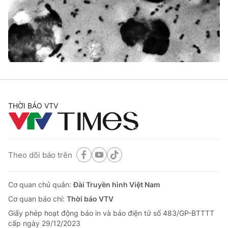
Tin tức
Kinh tế
Thế giới đó đây
Tài chính
Dữ liệu và đời sống
Câu chuyện quốc tế
Thị trường
Truyền hình
Góc doanh nghiệp
Phim VTV
THỜI BÁO VTV
Giải trí
Hậu trường
Điện ảnh
Đời sống
Nhân vật
Âm nhạc
Theo dõi báo trên
Du lịch
Khán giả
Giáo dục
Sao
Làm đẹp
Giải sao mai
Cơ quan chủ quản:
Đài Truyền hình Việt Nam
Tuyển sinh
Công nghệ
Cơ quan báo chí:
Thời báo VTV
Chất lượng cuộc sống
Học trực tuyến
Giấy phép hoạt động báo in và báo điện tử số 483/GP-BTTTT
Hitech Công nghệ tương lai
cấp ngày 29/12/2023