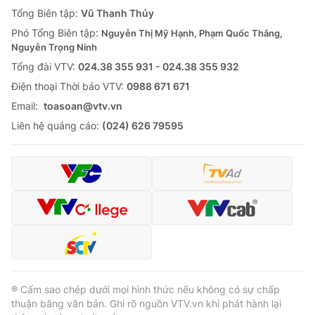
Giao lưu trực tuyến
Tổng Biên tập:
Vũ Thanh Thủy
Sản phẩm
Phó Tổng Biên tập:
Nguyễn Thị Mỹ Hạnh, Phạm Quốc Thắng,
Lịch phát sóng
Thị trường
Nguyễn Trọng Ninh
Tổng đài VTV:
024.38 355 931 - 024.38 355 932
Tư vấn
Ðiện thoại Thời báo VTV:
0988 671 671
Chuyên mục khác
Email:
toasoan@vtv.vn
Emagazine
Podcast
Liên hệ quảng cáo:
(024) 626 79595
Photo
Infographic
Video
Shorts video
VTV Money
VTV Thể thao
VTV Sức khoẻ
Bất động sản
® Cấm sao chép dưới mọi hình thức nếu không có sự chấp
thuận bằng văn bản. Ghi rõ nguồn VTV.vn khi phát hành lại