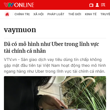
CHÍNH TRỊ
XÃ HỘI
PHÁP LUẬT
THẾ GIỚI
KINH TẾ
TRUYỀ
vaymuon
Chuyên mục
Đã có mô hình như Uber trong lĩnh vực
Chính trị
tài chính cá nhân
VTV.vn - Sàn giao dịch vay tiêu dùng tín chấp không
Xã hội
gặp mặt đầu tiên tại Việt Nam hoạt động theo mô hình
ngang hàng như Uber trong lĩnh vực tài chính cá nhân.
Pháp luật
Y tế
Thế giới