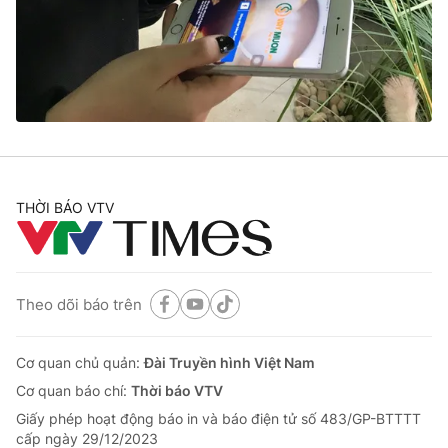
Tin tức
Kinh tế
Thế giới đó đây
Tài chính
Dữ liệu và đời sống
Câu chuyện quốc tế
Thị trường
Truyền hình
Góc doanh nghiệp
Phim VTV
THỜI BÁO VTV
Giải trí
Hậu trường
Điện ảnh
Đời sống
Nhân vật
Âm nhạc
Theo dõi báo trên
Du lịch
Khán giả
Giáo dục
Sao
Làm đẹp
Giải sao mai
Cơ quan chủ quản:
Đài Truyền hình Việt Nam
Tuyển sinh
Công nghệ
Cơ quan báo chí:
Thời báo VTV
Chất lượng cuộc sống
Học trực tuyến
Giấy phép hoạt động báo in và báo điện tử số 483/GP-BTTTT
Hitech Công nghệ tương lai
cấp ngày 29/12/2023