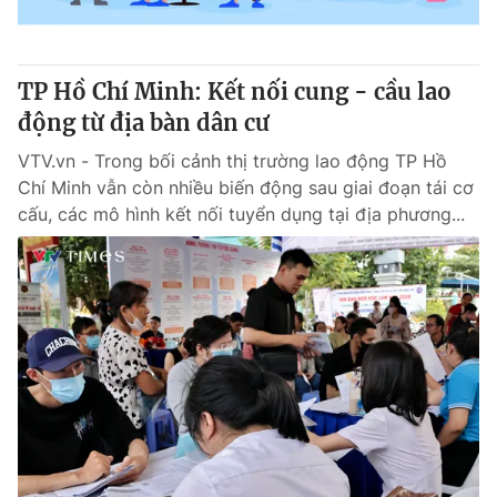
Thị trường 24h
Tấm lòng Việt
VTV4
Vươn mình bằng AI
TP Hồ Chí Minh: Kết nối cung - cầu lao
động từ địa bàn dân cư
VTV9
VTV8
VTV.vn - Trong bối cảnh thị trường lao động TP Hồ
Chí Minh vẫn còn nhiều biến động sau giai đoạn tái cơ
Liên hệ tòa soạn
English
cấu, các mô hình kết nối tuyển dụng tại địa phương...
THỜI BÁO VTV
Theo dõi báo trên
Cơ quan chủ quản:
Đài Truyền hình Việt Nam
Cơ quan báo chí:
Thời báo VTV