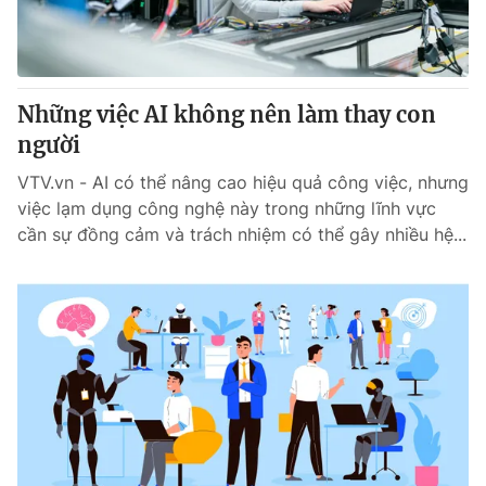
Giao lưu trực tuyến
Sản phẩm
Lịch phát sóng
Thị trường
Tư vấn
Những việc AI không nên làm thay con
người
Chuyên mục khác
Emagazine
VTV.vn - AI có thể nâng cao hiệu quả công việc, nhưng
Podcast
việc lạm dụng công nghệ này trong những lĩnh vực
cần sự đồng cảm và trách nhiệm có thể gây nhiều hệ...
Photo
Infographic
Video
Shorts video
VTV Money
VTV Thể thao
VTV Sức khoẻ
Bất động sản