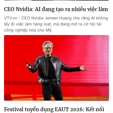
CEO Nvidia: AI đang tạo ra nhiều việc làm
® Cấm sao chép dưới mọi hình thức nếu không có sự chấp
VTV.vn - CEO Nvidia Jensen Huang cho rằng AI không
thuận bằng văn bản. Ghi rõ nguồn VTV.vn khi phát hành lại
lấy đi việc làm hàng loạt, mà đang mở ra cơ hội tái
thông tin từ website này.
công nghiệp hóa cho Mỹ.
Festival tuyển dụng EAUT 2026: Kết nối