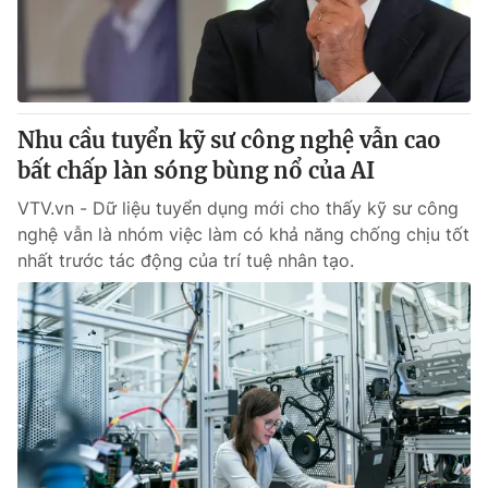
Tin tức
Kinh tế
Thế giới đó đây
Tài chính
Dữ liệu và đời sống
Câu chuyện quốc tế
Thị trường
Nhu cầu tuyển kỹ sư công nghệ vẫn cao
bất chấp làn sóng bùng nổ của AI
Truyền hình
Góc doanh nghiệp
VTV.vn - Dữ liệu tuyển dụng mới cho thấy kỹ sư công
Phim VTV
Giải trí
nghệ vẫn là nhóm việc làm có khả năng chống chịu tốt
Hậu trường
nhất trước tác động của trí tuệ nhân tạo.
Điện ảnh
Đời sống
Nhân vật
Âm nhạc
Du lịch
Khán giả
Giáo dục
Sao
Làm đẹp
Giải sao mai
Tuyển sinh
Công nghệ
Chất lượng cuộc sống
Học trực tuyến
Hitech Công nghệ tương lai