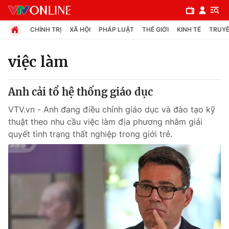
CHÍNH TRỊ
XÃ HỘI
PHÁP LUẬT
THẾ GIỚI
KINH TẾ
TRUYỀ
việc làm
Chuyên mục
Anh cải tổ hệ thống giáo dục
Chính trị
VTV.vn - Anh đang điều chỉnh giáo dục và đào tạo kỹ
thuật theo nhu cầu việc làm địa phương nhằm giải
Xã hội
quyết tình trạng thất nghiệp trong giới trẻ.
Pháp luật
Y tế
Thế giới