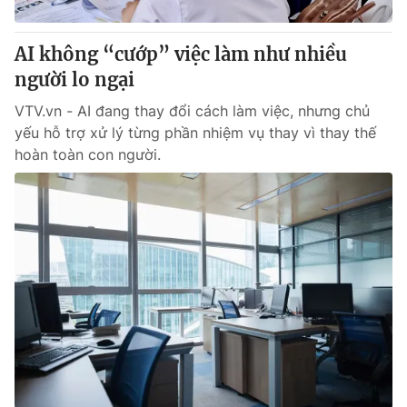
Giấy phép hoạt động báo in và báo điện tử số 483/GP-BTTTT
cấp ngày 29/12/2023
AI không “cướp” việc làm như nhiều
Tổng Biên tập:
Vũ Thanh Thủy
người lo ngại
Phó Tổng Biên tập:
Nguyễn Thị Mỹ Hạnh, Phạm Quốc Thắng,
Nguyễn Trọng Ninh
VTV.vn - AI đang thay đổi cách làm việc, nhưng chủ
Tổng đài VTV:
024.38 355 931 - 024.38 355 932
yếu hỗ trợ xử lý từng phần nhiệm vụ thay vì thay thế
Ðiện thoại Thời báo VTV:
024.66 897 897
hoàn toàn con người.
Email:
toasoan@vtv.vn
Liên hệ quảng cáo:
024-7300.7108