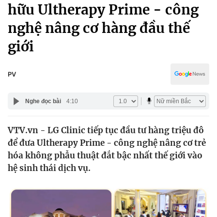
Chính trị
hữu Ultherapy Prime - công
Truyền hình
nghệ nâng cơ hàng đầu thế
Văn hóa - Giải trí
Xã hội
Y tế
giới
Đời sống
Pháp luật
Công nghệ
Giáo dục
PV
Y tế
Nghe đọc bài
4:10
Thế giới
VTV.vn - LG Clinic tiếp tục đầu tư hàng triệu đô
Tin tức
để đưa Ultherapy Prime - công nghệ nâng cơ trẻ
Kinh tế
Thế giới đó đây
hóa không phẫu thuật đắt bậc nhất thế giới vào
Tài chính
hệ sinh thái dịch vụ.
Dữ liệu và đời sống
Câu chuyện quốc tế
Thị trường
Truyền hình
Góc doanh nghiệp