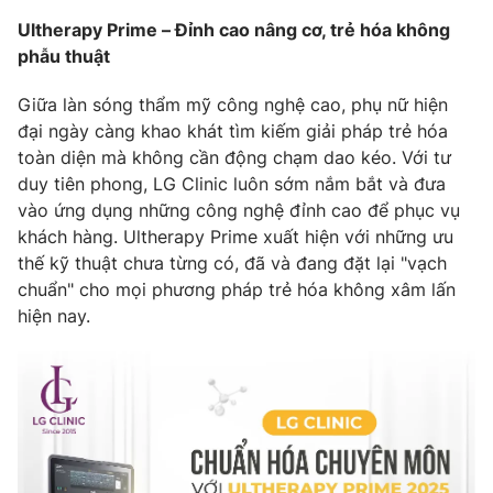
Ultherapy Prime – Đỉnh cao nâng cơ, trẻ hóa không
Photo
Infographic
phẫu thuật
Video
Shorts video
Giữa làn sóng thẩm mỹ công nghệ cao, phụ nữ hiện
đại ngày càng khao khát tìm kiếm giải pháp trẻ hóa
toàn diện mà không cần động chạm dao kéo. Với tư
VTV Money
VTV Thể thao
duy tiên phong, LG Clinic luôn sớm nắm bắt và đưa
vào ứng dụng những công nghệ đỉnh cao để phục vụ
VTV Sức khoẻ
Bất động sản
khách hàng. Ultherapy Prime xuất hiện với những ưu
thế kỹ thuật chưa từng có, đã và đang đặt lại "vạch
chuẩn" cho mọi phương pháp trẻ hóa không xâm lấn
Thị trường 24h
Tấm lòng Việt
hiện nay.
VTV4
Vươn mình bằng AI
VTV9
VTV8
Liên hệ tòa soạn
English