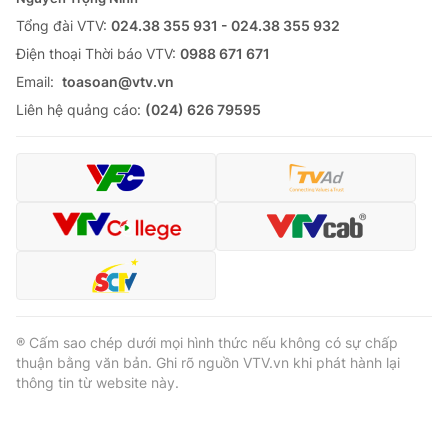
Tổng đài VTV:
024.38 355 931 - 024.38 355 932
Ðiện thoại Thời báo VTV:
0988 671 671
Email:
toasoan@vtv.vn
Liên hệ quảng cáo:
(024) 626 79595
® Cấm sao chép dưới mọi hình thức nếu không có sự chấp
thuận bằng văn bản. Ghi rõ nguồn VTV.vn khi phát hành lại
thông tin từ website này.