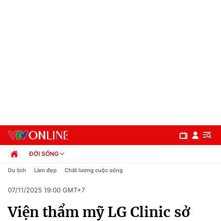
ĐỜI SỐNG
Chính trị
Du lịch
Làm đẹp
Chất lượng cuộc sống
Xã hội
07/11/2025 19:00 GMT+7
Pháp luật
Chuyên mục
Kinh tế
Viện thẩm mỹ LG Clinic sở
Thể thao