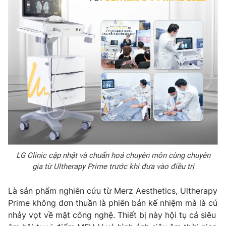
THỜI BÁO VTV
Theo dõi báo trên
Cơ quan chủ quản:
Đài Truyền hình Việt Nam
Cơ quan báo chí:
Thời báo VTV
Giấy phép hoạt động báo in và báo điện tử số 483/GP-BTTTT
LG Clinic cập nhật và chuẩn hoá chuyên môn cùng chuyên
cấp ngày 29/12/2023
gia từ Ultherapy Prime trước khi đưa vào điều trị
Tổng Biên tập:
Vũ Thanh Thủy
Là sản phẩm nghiên cứu từ Merz Aesthetics, Ultherapy
Phó Tổng Biên tập:
Nguyễn Thị Mỹ Hạnh, Phạm Quốc Thắng,
Prime không đơn thuần là phiên bản kế nhiệm mà là cú
Nguyễn Trọng Ninh
nhảy vọt về mặt công nghệ. Thiết bị này hội tụ cả siêu
Tổng đài VTV:
024.38 355 931 - 024.38 355 932