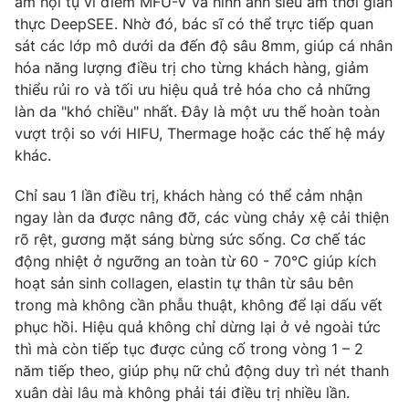
âm hội tụ vi điểm MFU-V và hình ảnh siêu âm thời gian
Ðiện thoại Thời báo VTV:
024.66 897 897
thực DeepSEE. Nhờ đó, bác sĩ có thể trực tiếp quan
Email:
toasoan@vtv.vn
sát các lớp mô dưới da đến độ sâu 8mm, giúp cá nhân
Liên hệ quảng cáo:
024-7300.7108
hóa năng lượng điều trị cho từng khách hàng, giảm
thiểu rủi ro và tối ưu hiệu quả trẻ hóa cho cả những
làn da "khó chiều" nhất. Đây là một ưu thế hoàn toàn
vượt trội so với HIFU, Thermage hoặc các thế hệ máy
khác.
Chỉ sau 1 lần điều trị, khách hàng có thể cảm nhận
ngay làn da được nâng đỡ, các vùng chảy xệ cải thiện
rõ rệt, gương mặt sáng bừng sức sống. Cơ chế tác
động nhiệt ở ngưỡng an toàn từ 60 - 70°C giúp kích
hoạt sản sinh collagen, elastin tự thân từ sâu bên
trong mà không cần phẫu thuật, không để lại dấu vết
® Cấm sao chép dưới mọi hình thức nếu không có sự chấp
phục hồi. Hiệu quả không chỉ dừng lại ở vẻ ngoài tức
thuận bằng văn bản. Ghi rõ nguồn VTV.vn khi phát hành lại
thì mà còn tiếp tục được củng cố trong vòng 1 – 2
thông tin từ website này.
năm tiếp theo, giúp phụ nữ chủ động duy trì nét thanh
xuân dài lâu mà không phải tái điều trị nhiều lần.