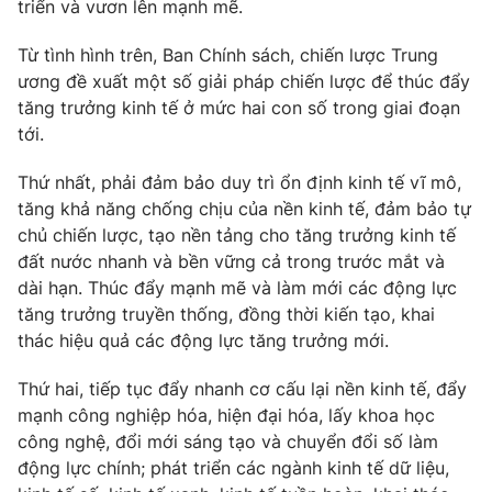
triển và vươn lên mạnh mẽ.
Từ tình hình trên, Ban Chính sách, chiến lược Trung
® Cấm sao chép dưới mọi hình thức nếu không có sự chấp
ương đề xuất một số giải pháp chiến lược để thúc đẩy
thuận bằng văn bản. Ghi rõ nguồn VTV.vn khi phát hành lại
tăng trưởng kinh tế ở mức hai con số trong giai đoạn
thông tin từ website này.
tới.
Thứ nhất, phải đảm bảo duy trì ổn định kinh tế vĩ mô,
tăng khả năng chống chịu của nền kinh tế, đảm bảo tự
chủ chiến lược, tạo nền tảng cho tăng trưởng kinh tế
đất nước nhanh và bền vững cả trong trước mắt và
dài hạn. Thúc đẩy mạnh mẽ và làm mới các động lực
tăng trưởng truyền thống, đồng thời kiến tạo, khai
thác hiệu quả các động lực tăng trưởng mới.
Thứ hai, tiếp tục đẩy nhanh cơ cấu lại nền kinh tế, đẩy
mạnh công nghiệp hóa, hiện đại hóa, lấy khoa học
công nghệ, đổi mới sáng tạo và chuyển đổi số làm
động lực chính; phát triển các ngành kinh tế dữ liệu,