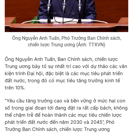
Giao lưu trực tuyến
Sản phẩm
Lịch phát sóng
Thị trường
Tư vấn
Ông Nguyễn Anh Tuấn, Phó Trưởng Ban Chính sách,
Chuyên mục khác
chiến lược Trung ương (Ảnh: TTXVN)
Emagazine
Podcast
Ông Nguyễn Anh Tuấn, Ban Chính sách, chiến lược
Trung ương bày tỏ sự nhất trí cao với dự thảo các văn
Photo
Infographic
kiện trình Đại hội, đặc biệt là các mục tiêu phát triển
đất nước, trong đó có mục tiêu tăng trưởng kinh tế
Video
Shorts video
trên 10%.
“Yêu cầu tăng trưởng cao và bền vững ở mức hai con
VTV Money
VTV Thể thao
số trong giai đoạn tới đang đặt ra rất cấp bách, không
thể chậm trễ để hoàn thành các mục tiêu chiến lược
VTV Sức khoẻ
Bất động sản
phát triển đất nước đến năm 2030 và 2045”, Phó
Trưởng Ban Chính sách, chiến lược Trung ương