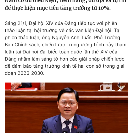
Nam có đủ điều kiện, tiềm năng, dư địa và tự tin
Tin tức
để thực hiện mục tiêu tăng trưởng từ 10%.
Kinh tế
Thế giới đó đây
Sáng 21/1, Đại hội XIV của Đảng tiếp tục với phiên
Tài chính
Dữ liệu và đời sống
thảo luận tại hội trường về các văn kiện Đại hội. Tại
Câu chuyện quốc tế
Thị trường
phiên thảo luận, ông Nguyễn Anh Tuấn, Phó Trưởng
Ban Chính sách, chiến lược Trung ương trình bày tham
Truyền hình
Góc doanh nghiệp
luận tại Đại hội đại biểu toàn quốc lần thứ XIV của
Đảng nhằm làm sáng tỏ hơn các giải pháp chiến lược
Phim VTV
Giải trí
để đảm bảo tăng trưởng kinh tế hai con số trong giai
Hậu trường
đoạn 2026-2030.
Điện ảnh
Đời sống
Nhân vật
Âm nhạc
Du lịch
Khán giả
Giáo dục
Sao
Làm đẹp
Giải sao mai
Tuyển sinh
Công nghệ
Chất lượng cuộc sống
Học trực tuyến
Hitech Công nghệ tương lai