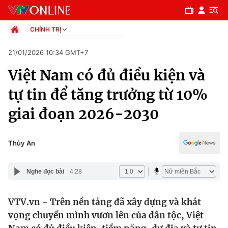
CHÍNH TRỊ
Chính trị
21/01/2026 10:34 GMT+7
Xã hội
Việt Nam có đủ điều kiện và
Pháp luật
Chuyên mục
Kinh tế
tự tin để tăng trưởng từ 10%
Thể thao
Chính trị
giai đoạn 2026-2030
Truyền hình
Văn hóa - Giải trí
Xã hội
Y tế
Thùy An
Đời sống
Pháp luật
Công nghệ
Nghe đọc bài
4:28
Giáo dục
Y tế
VTV.vn - Trên nền tảng đã xây dựng và khát
vọng chuyển mình vươn lên của dân tộc, Việt
Thế giới