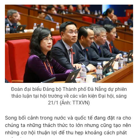
Giấy phép hoạt động báo in và báo điện tử số 483/GP-BTTTT
cấp ngày 29/12/2023
Tổng Biên tập:
Vũ Thanh Thủy
Phó Tổng Biên tập:
Nguyễn Thị Mỹ Hạnh, Phạm Quốc Thắng,
Nguyễn Trọng Ninh
Tổng đài VTV:
024.38 355 931 - 024.38 355 932
Ðiện thoại Thời báo VTV:
024.66 897 897
Email:
toasoan@vtv.vn
Liên hệ quảng cáo:
024-7300.7108
Đoàn đại biểu Đảng bộ Thành phố Đà Nẵng dự phiên
thảo luận tại hội trường về các văn kiện Đại hội, sáng
21/1 (Ảnh: TTXVN)
Song bối cảnh trong nước và quốc tế đang đặt ra cho
chúng ta những thách thức to lớn nhưng cũng tạo nên
những cơ hội thuận lợi để thu hẹp khoảng cách phát