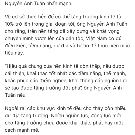
Thị trường 24h
Tấm lòng Việt
Nguyễn Anh Tuấn nhấn mạnh.
Về cơ sở thực tiễn để có thể tăng trưởng kinh tế từ
VTV4
Vươn mình bằng AI
10% trở lên trong giai đoạn tới, ông Nguyễn Anh Tuấn
cho rằng, trên nền tảng đã xây dựng và khát vọng
VTV9
VTV8
chuyển mình vươn lên của dân tộc, Việt Nam có đủ
điều kiện, tiềm năng, dư địa và tự tin để thực hiện mục
tiêu này.
Liên hệ tòa soạn
English
“Hiệu quả chung của nền kinh tế còn thấp, nếu được
cải thiện, khai thác tốt nhất các tiềm năng, thế mạnh,
khắc phục các điểm nghẽn, khơi thông các nguồn lực
sẽ tạo được tăng trưởng đột phá”, ông Nguyễn Anh
THỜI BÁO VTV
Tuấn nêu.
Theo dõi báo trên
Ngoài ra, các khu vực kinh tế đều cho thấy còn nhiều
dư địa tăng trưởng. Nhiều nguồn lực, động lực mới
cho tăng trưởng chưa được khai thác, phát huy một
Cơ quan chủ quản:
Đài Truyền hình Việt Nam
cách mạnh mẽ.
Cơ quan báo chí:
Thời báo VTV