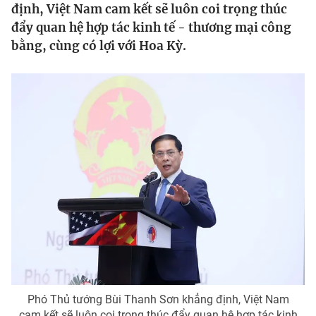
định, Việt Nam cam kết sẽ luôn coi trọng thúc
Tin tức
đẩy quan hệ hợp tác kinh tế - thương mại công
Kinh tế
bằng, cùng có lợi với Hoa Kỳ.
Thế giới đó đây
Tài chính
Dữ liệu và đời sống
Câu chuyện quốc tế
Thị trường
Truyền hình
Góc doanh nghiệp
Phim VTV
Giải trí
Hậu trường
Điện ảnh
Đời sống
Nhân vật
Âm nhạc
Du lịch
Khán giả
Giáo dục
Sao
Làm đẹp
Giải sao mai
Tuyển sinh
Công nghệ
Chất lượng cuộc sống
Học trực tuyến
Phó Thủ tướng Bùi Thanh Sơn khẳng định, Việt Nam
Hitech Công nghệ tương lai
cam kết sẽ luôn coi trọng thúc đẩy quan hệ hợp tác kinh