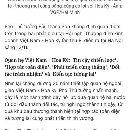
Giao lưu trực tuyến
tế - thương mại công bằng, cùng có lợi với Hoa Kỳ - Ảnh:
Sản phẩm
VGP/Hải Minh
Lịch phát sóng
Thị trường
Phó Thủ tướng Bùi Thanh Sơn khẳng định quan điểm
Tư vấn
trên trong bài phát biểu tại Hội nghị Thượng đỉnh kinh
Chuyên mục khác
doanh Việt Nam - Hoa Kỳ lần thứ 8, diễn ra tại Hà Nội
sáng 12/11.
Emagazine
Podcast
Quan hệ Việt Nam - Hoa Kỳ:
'Tin cậy chiến lược'
,
Photo
Infographic
'Hợp tác toàn diện', 'Phát triển cùng thắng'
,
'Đối
tác trách nhiệm' và 'Kiến tạo tương lai'
Video
Shorts video
Nhìn lại chặng đường 30 năm thiết lập quan hệ ngoại
giao Việt Nam - Hoa Kỳ, Phó Thủ tướng nhấn mạnh,
đây là một hành
trình đầy nỗ lực
đưa quan hệ hai nước
VTV Money
VTV Thể thao
từ đối đầu thành đối tác, từ nghi ngờ thành
tin cậy
, từ
quá khứ đau thương thành
hiện tại
hợp tác
toàn diện
VTV Sức khoẻ
Bất động sản
và tương lai cùng phát triển thịnh vượng.