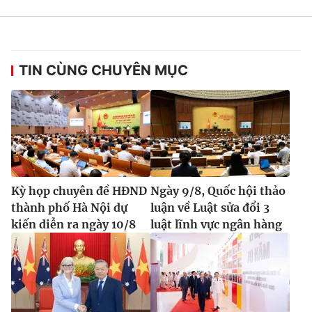
TIN CÙNG CHUYÊN MỤC
Kỳ họp chuyên đề HĐND
Ngày 9/8, Quốc hội thảo
thành phố Hà Nội dự
luận về Luật sửa đổi 3
kiến diễn ra ngày 10/8
luật lĩnh vực ngân hàng