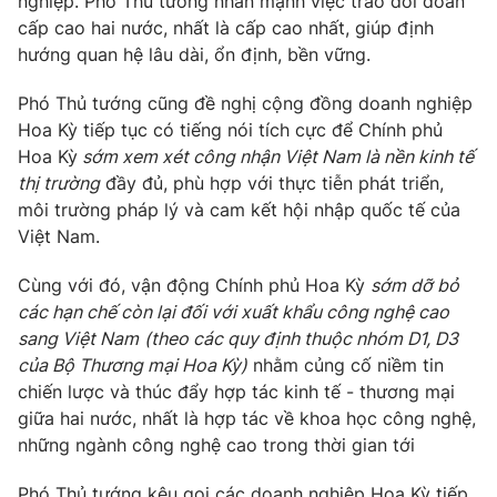
nghiệp. Phó Thủ tướng nhấn mạnh việc trao đổi đoàn
cấp cao hai nước, nhất là cấp cao nhất, giúp định
hướng quan hệ lâu dài, ổn định, bền vững.
Phó
Thủ tướng cũng đề nghị cộng đồng doanh nghiệp
Hoa Kỳ ti
ếp tục có tiếng nói tích cực để Chính phủ
Hoa Kỳ
sớm xem xét công nhận Việt Nam là nền kinh tế
thị trường
đầy đủ, phù hợp với thực tiễn phát triển,
môi trường pháp lý và cam kết hội nhập quốc tế của
Việt Nam.
Cùng
với đó, v
ận động Chính phủ
Hoa Kỳ
sớm dỡ bỏ
các hạn chế còn lại đối với xuất khẩu công nghệ cao
sang Việt Nam
(theo các quy định thuộc nhóm D1, D3
của Bộ Thương mại Hoa Kỳ)
nhằm củng cố niềm tin
chiến lược và thúc đẩy hợp tác kinh tế - thương mại
giữa hai
nước
, nhất là hợp tác về khoa học công nghệ,
những ngành công nghệ cao trong thời gian tới
Phó
Thủ tướng kêu gọi các doanh nghiệp Hoa Kỳ t
iếp