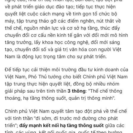
về phát triển giáo dục đào tạo
; tiếp tục thực hiện
quyết liệt
cuộc cách mạng về tinh gọn tổ chức bộ
máy
, tập trung tháo gỡ các
điểm nghẽn
,
nút thắt
về
thể chế, nguồn nhân lực và cơ sở hạ tầng, thúc đẩy
chuyển đổi cơ cấu nền kinh tế gắn
với
đổi mới mô hình
tăng trưởng, lấy
khoa học công nghệ, đổi mới sáng
tạo
, chuyển đổi số
và giá trị văn hóa con người Việt
Nam
là động lực trọng tâm cho sự phát triển.
Để tiếp tục cải thiện
môi trường đầu tư kinh doanh của
Việt Nam
, Phó
Thủ tướng cho biết
Chính phủ Việt Nam
tập trung thực hiện quyết liệt, đồng bộ nhiều nhóm
giải pháp sau trên tinh thần
3 thông
: "T
hể chế thông
thoáng, hạ tầng thông suốt, quản trị thông minh
".
Chính phủ Việt Nam quyết tâm tạo
đột phá về thể chế
với tinh thần
"
đi sớm, đi trước mở đường cho phát
triển
";
đ
ẩy mạnh kết nối hạ tầng thông suốt
giữa các
tỉnh, các vùng, kết nối quốc gia, quốc tế
theo hướng