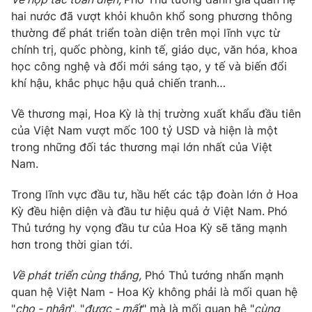
Giấy phép hoạt động báo in và báo điện tử số 483/GP-BTTTT
hai nước đã vượt khỏi khuôn khổ song phương thông
cấp ngày 29/12/2023
thường để phát triển toàn diện trên mọi lĩnh vực từ
Tổng Biên tập:
Vũ Thanh Thủy
chính trị, quốc phòng, kinh tế, giáo dục, văn hóa, khoa
Phó Tổng Biên tập:
Nguyễn Thị Mỹ Hạnh, Phạm Quốc Thắng,
học công nghệ và đổi mới sáng tạo, y tế và biến đổi
Nguyễn Trọng Ninh
khí hậu
, khắc phục hậu quả chiến tranh
…
Tổng đài VTV:
024.38 355 931 - 024.38 355 932
V
ề thương mại, Hoa Kỳ
là thị trường xuất khẩu đầu tiên
Ðiện thoại Thời báo VTV:
024.66 897 897
của Việt Nam
vượt mốc 100 tỷ USD
và hiện là một
Email:
toasoan@vtv.vn
trong những đối tác thương mại lớn nhất của Việt
Liên hệ quảng cáo:
024-7300.7108
Nam.
Trong
lĩnh vực
đầu tư,
hầu hết các tập đoàn lớn ở Hoa
Kỳ
đều hiện diện và đầu tư hiệu quả ở Việt Nam.
Phó
Thủ tướng hy vọng đầu tư của Hoa Kỳ sẽ tăng mạnh
hơn trong thời gian tới.
Về
p
hát triển cùng thắng
,
Phó
Thủ tướng nhấn mạnh
q
uan hệ Việt Nam - Hoa Kỳ không phải là mối quan hệ
"
cho - nhận
", "
được - mất
" mà là mối quan hệ "
cùng