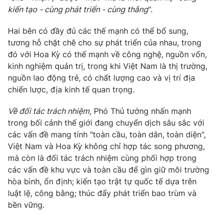
kiến tạo - cùng phát triển - cùng thắng
".
® Cấm sao chép dưới mọi hình thức nếu không có sự chấp
Hai bên có đầy đủ các thế mạnh có thể bổ sung,
thuận bằng văn bản. Ghi rõ nguồn VTV.vn khi phát hành lại
tương hỗ chặt chẽ cho sự phát triển của nhau
, trong
thông tin từ website này.
đó
với Hoa Kỳ có
thế mạnh về c
ông nghệ, nguồn vốn,
kinh nghiệm quản trị,
trong khi
Việt Nam là thị trường,
nguồn lao động trẻ
, có chất lượng cao
và vị trí địa
chiến lược, địa kinh tế quan trọn
g
.
Về
đ
ối tác trách nhiệm
,
Phó Thủ tướng nhấn mạnh
tr
ong bối cảnh thế giới đang chuyển dịch sâu sắc với
các vấn đề mang tính "
toàn cầu, toàn dân, toàn diện
",
Việt Nam và Hoa Kỳ không chỉ hợp tác song phương,
mà còn là đối tác trách nhiệm cùng phối hợp trong
các vấn đề khu vực và toàn cầu để gìn giữ môi trường
hòa bình, ổn định; kiến tạo trật tự quốc tế dựa trên
luật lệ, công bằng; thúc đẩy phát triển bao trùm và
bền vững.