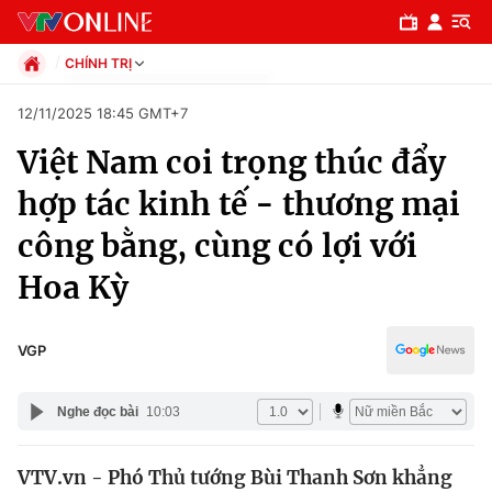
CHÍNH TRỊ
Chính trị
12/11/2025 18:45 GMT+7
Xã hội
Việt Nam coi trọng thúc đẩy
Pháp luật
Chuyên mục
Kinh tế
hợp tác kinh tế - thương mại
Thể thao
Chính trị
công bằng, cùng có lợi với
Truyền hình
Văn hóa - Giải trí
Hoa Kỳ
Xã hội
Y tế
Đời sống
Pháp luật
VGP
Công nghệ
Giáo dục
Y tế
Nghe đọc bài
10:03
Thế giới
VTV.vn - Phó Thủ tướng Bùi Thanh Sơn khẳng