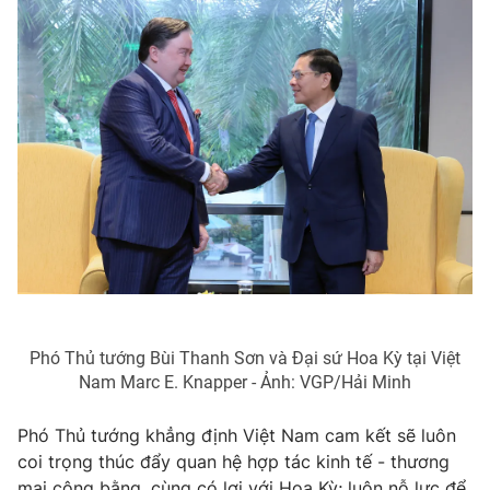
Phó Thủ tướng Bùi Thanh Sơn và Đại sứ Hoa Kỳ tại Việt
Nam Marc E. Knapper - Ảnh: VGP/Hải Minh
Phó
Thủ tướng khẳng định
Việt Nam cam kết sẽ luôn
coi trọng thúc đẩy quan hệ hợp tác kinh tế - thương
mại công bằng, cùng có lợi
với Hoa Kỳ;
luôn nỗ lực để