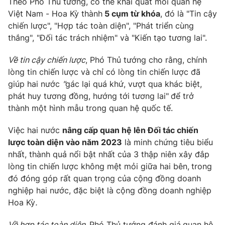
Theo Phó Thủ tướng, có thể khái quát mối quan hệ
Thị trường 24h
Tấm lòng Việt
Việt Nam - Hoa Kỳ thành
5 cụm từ khóa
,
đó là
"Tin cậy
chiến lược"
,
"Hợp tác toàn diện", "Phát triển cùng
VTV4
Vươn mình bằng AI
thắng"
,
"Đối tác trách nhiệm" và "Kiến tạo tương lai".
Về
t
in cậy chiến lược
, Phó Thủ tướng cho rằng, c
hính
VTV9
VTV8
lòng tin chiến lược và chỉ có lòng tin chiến lược đã
giúp hai nước
"
gác lại quá khứ, vượt qua khác biệt,
Liên hệ tòa soạn
English
phát huy tương đồng, hướng tới tương lai"
để trở
thành một hình mẫu trong quan hệ quốc tế.
V
iệc hai nước
nâng cấp quan hệ lên Đối tác chiến
lược toàn diện vào năm 2023
là minh chứng tiêu biểu
THỜI BÁO VTV
nhất, thành quả nổi bật nhất của 3 thập niên xây đắp
lòng tin chiến lược không mệt mỏi giữa hai bên
,
trong
Theo dõi báo trên
đó đóng góp rất quan trọng của cộng đồng doanh
nghiệp hai nước, đặc biệt là cộng đồng doanh nghiệp
Hoa Kỳ
.
Cơ quan chủ quản:
Đài Truyền hình Việt Nam
Cơ quan báo chí:
Thời báo VTV
Về
h
ợp tác toàn diện
,
Phó Thủ tướng đánh giá
quan hệ