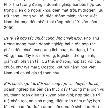
Phó Thủ tướng đề nghị doanh nghiệp hai bên hợp tác
trong điện gió ngoài khơi, điện mặt trời,
hydrogen
, lưu
trữ năng lượng và lưới điện thông minh; hỗ trợ Việt
Nam đạt mục tiêu phát thải ròng bằng "0" vào năm
2050.
Ba
là, về h
ợp tác c
huỗi cung ứng chiến lược
, Phó Thủ
tướng mong muốn doanh nghiệp hai nước hợp tác
phát triển chuỗi cung ứng linh hoạt, đa dạng,
bền
vững; thúc đẩy kết nối vùng, logistics thông minh,
giảm chi phí vận tải. Cụ thể, mở rộng hợp tác với các
chuỗi, như Walmart, Costco, kết nối hàng hóa Việt
Nam với chuỗi giá trị toàn cầu.
Bốn là, về h
ợp tác đ
ổi mới sáng tạo và chuyển đổi số,
doanh nghiệp hai bên cần
thúc đẩy thương mại dịch vụ
số, thanh toán điện tử xuyên biên giới; hợp tác về trí
tuệ nhân tạo, an ninh mạng, điện toán đám mây; hợp
tác với các tập đoàn dược, công nghệ sinh học Hoa