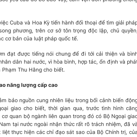
ệc Cuba và Hoa Kỳ tiến hành đối thoại để tìm giải phá
song phương, trên cơ sở tôn trọng độc lập, chủ quyền
ắc cơ bản của luật pháp quốc tế.
đạt được tiếng nói chung để đi tới cải thiện và bìn
 nhân dân hai nước, vì hòa bình, hợp tác, ổn định và phá
 bà Phạm Thu Hằng cho biết.
iao năng lượng cấp cao
đảm bảo nguồn cung nhiên liệu trong bối cảnh biến độn
i giao cho biết, thời gian qua, trước tình hình căn
c cơ quan bộ ngành liên quan trong đó có Bộ Ngoại gia
Nam tại nước ngoài nhận thức rất rõ trách nhiệm, đã v
iệt thực hiện các chỉ đạo sát sao của Bộ Chính trị, củ