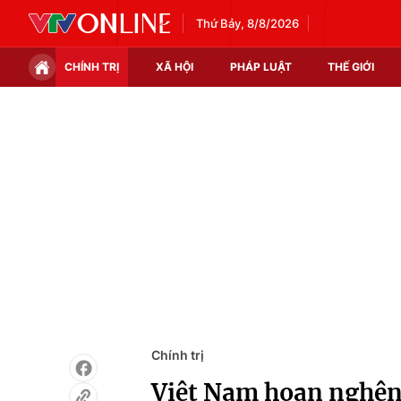
Thứ Bảy, 8/8/2026
CHÍNH TRỊ
XÃ HỘI
PHÁP LUẬT
THẾ GIỚI
Chính trị
Xã hội
Thế giới
Kinh tế
Tin tức
Tài chính
Thế giới đó đây
Thị trường
Câu chuyện quốc tế
Góc doanh nghiệp
Dữ liệu và đời sống
Chính trị
Việt Nam hoan nghênh