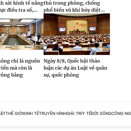
h sát kinh tế nâng
thủ trong phòng, chống
ực điều tra số,...
phổ biến vũ khí hủy diệt...
hông chỉ là nguồn
Ngày 8/8, Quốc hội thảo
triển mà còn là
luận các dự án Luật về quân
công bằng
sự, quốc phòng
UẬT
THẾ GIỚI
KINH TẾ
TRUYỀN HÌNH
GIẢI TRÍ
Y TẾ
ĐỜI SỐNG
CÔNG NG