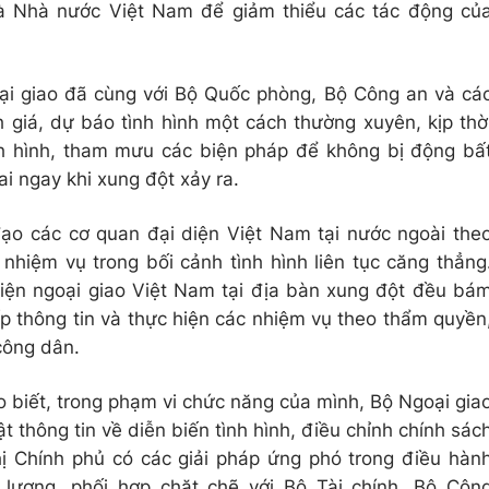
và Nhà nước Việt Nam để giảm thiểu các tác động củ
i giao đã cùng với Bộ Quốc phòng, Bộ Công an và cá
 giá, dự báo tình hình một cách thường xuyên, kịp thờ
nh hình, tham mưu các biện pháp để không bị động bấ
ai ngay khi xung đột xảy ra.
đạo các cơ quan đại diện Việt Nam tại nước ngoài the
c nhiệm vụ trong bối cảnh tình hình liên tục căng thẳng
diện ngoại giao Việt Nam tại địa bàn xung đột đều bá
p thông tin và thực hiện các nhiệm vụ theo thẩm quyền
công dân.
 biết, trong phạm vi chức năng của mình, Bộ Ngoại gia
thông tin về diễn biến tình hình, điều chỉnh chính sác
hị Chính phủ có các giải pháp ứng phó trong điều hàn
 lượng, phối hợp chặt chẽ với Bộ Tài chính, Bộ Côn