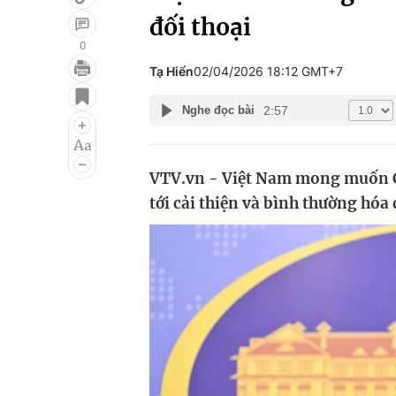
đối thoại
0
Tạ Hiển
02/04/2026 18:12 GMT+7
Giải trí
Đời sống
2:57
Nghe đọc bài
Điện ảnh
Du lịch
Âm nhạc
Làm đẹp
VTV.vn - Việt Nam mong muốn Cu
Sao
Chất lượng cuộc sốn
tới cải thiện và bình thường hóa 