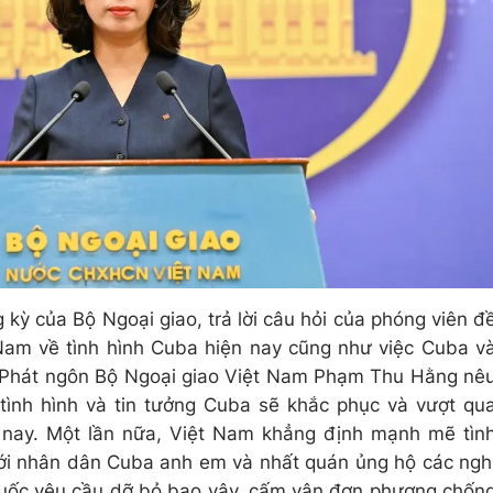
kỳ của Bộ Ngoại giao, trả lời câu hỏi của phóng viên đ
Nam về tình hình Cuba hiện nay cũng như việc Cuba v
i Phát ngôn Bộ Ngoại giao Việt Nam Phạm Thu Hằng nê
tình hình và tin tưởng Cuba sẽ khắc phục và vượt qu
 nay. Một lần nữa, Việt Nam khẳng định mạnh mẽ tìn
với nhân dân Cuba anh em và nhất quán ủng hộ các ngh
quốc yêu cầu dỡ bỏ bao vây, cấm vận đơn phương chốn