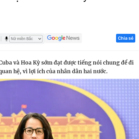
Góc ảnh
Giáo dục
Công nghệ
Chia sẻ
Tuyển sinh
Hitech Công ng
Học trực tuyến
Sản phẩm
ba và Hoa Kỳ sớm đạt được tiếng nói chung để đi
g
Thị trường
quan hệ, vì lợi ích của nhân dân hai nước.
Tư vấn