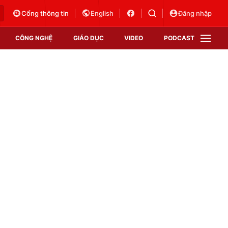
Cổng thông tin
English
Đăng nhập
CÔNG NGHỆ
GIÁO DỤC
VIDEO
PODCAST
VTV Money
VTV Thể thao
VTV Sức khoẻ
Bất động sản
Thị trường 24h
Tấm lòng Việt
Vươn mình bằng AI
VTV4
VTV8
VTV9
Lịch phát sóng
Giao lưu trực tuyến
Sự kiện