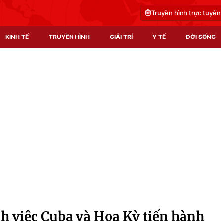
Truyền hình trực tuyến
KINH TẾ
TRUYỀN HÌNH
GIẢI TRÍ
Y TẾ
ĐỜI SỐNG
Pháp luật
Y tế
Truyền hình
Multimedia
Phim VTV
Video
Hậu trường
Shorts video
Nhân vật
Podcast
Khán giả
EMagazine
Giải sao mai
Photo
 việc Cuba và Hoa Kỳ tiến hành
Infographic