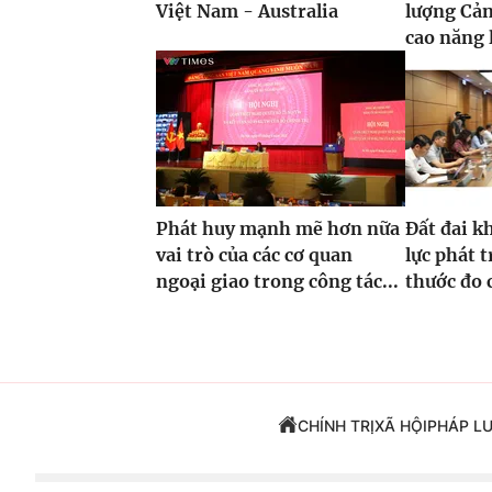
Việt Nam - Australia
lượng Cản
cao năng l
Phát huy mạnh mẽ hơn nữa
Đất đai k
vai trò của các cơ quan
lực phát 
ngoại giao trong công tác...
thước đo 
CHÍNH TRỊ
XÃ HỘI
PHÁP L