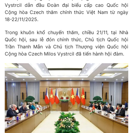
Giao lưu trực tuyến
Vystrcil dẫn đầu Đoàn đại biểu cấp cao Quốc hội
Sản phẩm
Cộng hòa
Czech
thăm chính thức Việt Nam từ ngày
Lịch phát sóng
Thị trường
18-22/11/2025.
Tư vấn
Trong khuôn khổ chuyến thăm, chiều 21/11, tại Nhà
Chuyên mục khác
Quốc hội, sau lễ đón chính thức, Chủ tịch Quốc hội
Trần Thanh Mẫn và Chủ tịch Thượng viện Quốc hội
Emagazine
Podcast
Cộng hòa
Czech
Milos Vystrcil đã tiến hành hội đàm.
Photo
Infographic
Video
Shorts video
VTV Money
VTV Thể thao
VTV Sức khoẻ
Bất động sản