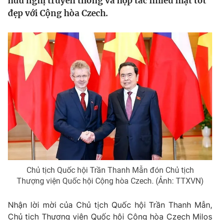
hữu nghị truyền thống và hợp tác nhiều mặt tốt
Tin tức
đẹp với Cộng hòa Czech.
Kinh tế
Thế giới đó đây
Tài chính
Dữ liệu và đời sống
Câu chuyện quốc tế
Thị trường
Truyền hình
Góc doanh nghiệp
Phim VTV
Giải trí
Hậu trường
Điện ảnh
Đời sống
Nhân vật
Âm nhạc
Du lịch
Khán giả
Giáo dục
Sao
Chủ tịch Quốc hội Trần Thanh Mẫn đón Chủ tịch
Làm đẹp
Giải sao mai
Thượng viện Quốc hội Cộng hòa Czech. (Ảnh: TTXVN)
Tuyển sinh
Công nghệ
Chất lượng cuộc sống
Học trực tuyến
Nhận lời mời của Chủ tịch Quốc hội Trần Thanh Mẫn,
Hitech Công nghệ tương lai
Chủ tịch Thượng viện Quốc hội Cộng hòa
Czech
Milos