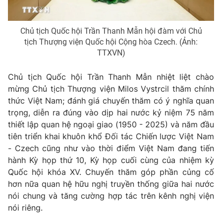
Thị trường 24h
Tấm lòng Việt
Chủ tịch Quốc hội Trần Thanh Mẫn hội đàm với Chủ
VTV4
Vươn mình bằng AI
tịch Thượng viện Quốc hội Cộng hòa Czech. (Ảnh:
TTXVN)
VTV9
VTV8
Chủ tịch Quốc hội Trần Thanh Mẫn nhiệt liệt chào
mừng Chủ tịch Thượng viện Milos Vystrcil thăm chính
Liên hệ tòa soạn
English
thức Việt Nam; đánh giá chuyến thăm có ý nghĩa quan
trọng, diễn ra đúng vào dịp hai nước kỷ niệm 75 năm
thiết lập quan hệ ngoại giao (1950 - 2025) và năm đầu
tiên triển khai khuôn khổ Đối tác Chiến lược Việt Nam
THỜI BÁO VTV
-
Czech
cũng như vào thời điểm Việt Nam đang tiến
hành Kỳ họp thứ 10, Kỳ họp cuối cùng của nhiệm kỳ
Quốc hội khóa XV. Chuyến thăm góp phần củng cố
Theo dõi báo trên
hơn nữa quan hệ hữu nghị truyền thống giữa hai nước
nói chung và tăng cường hợp tác trên kênh nghị viện
Cơ quan chủ quản:
Đài Truyền hình Việt Nam
nói riêng.
Cơ quan báo chí:
Thời báo VTV