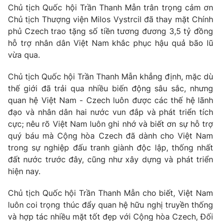
Chủ tịch Quốc hội Trần Thanh Mẫn trân trọng cảm ơn
Giấy phép hoạt động báo in và báo điện tử số 483/GP-BTTTT
cấp ngày 29/12/2023
Chủ tịch Thượng viện Milos Vystrcil đã thay mặt Chính
phủ
Czech
trao tặng số tiền tương đương 3,5 tỷ đồng
Tổng Biên tập:
Vũ Thanh Thủy
hỗ trợ nhân dân Việt Nam khắc phục hậu quả bão lũ
Phó Tổng Biên tập:
Nguyễn Thị Mỹ Hạnh, Phạm Quốc Thắng,
vừa qua.
Nguyễn Trọng Ninh
Tổng đài VTV:
024.38 355 931 - 024.38 355 932
Chủ tịch Quốc hội Trần Thanh Mẫn khẳng định, mặc dù
Ðiện thoại Thời báo VTV:
024.66 897 897
thế giới đã trải qua nhiều biến động sâu sắc, nhưng
Email:
toasoan@vtv.vn
quan hệ Việt Nam -
Czech
luôn được các thế hệ lãnh
Liên hệ quảng cáo:
024-7300.7108
đạo và nhân dân hai nước vun đắp và phát triển tích
cực; nêu rõ Việt Nam luôn ghi nhớ và biết ơn sự hỗ trợ
quý báu mà Cộng hòa
Czech
đã dành cho Việt Nam
trong sự nghiệp đấu tranh giành độc lập, thống nhất
đất nước trước đây, cũng như xây dựng và phát triển
hiện nay.
Chủ tịch Quốc hội Trần Thanh Mẫn cho biết, Việt Nam
luôn coi trọng thúc đẩy quan hệ hữu nghị truyền thống
và hợp tác nhiều mặt tốt đẹp với Cộng hòa
Czech
, Đối