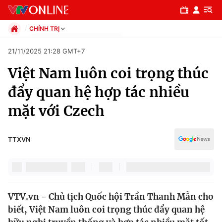
CHÍNH TRỊ
Chính trị
21/11/2025 21:28 GMT+7
Xã hội
Việt Nam luôn coi trọng thúc
Pháp luật
Chuyên mục
Kinh tế
đẩy quan hệ hợp tác nhiều
Thể thao
Chính trị
mặt với Czech
Truyền hình
Văn hóa - Giải trí
Xã hội
Y tế
TTXVN
Đời sống
Pháp luật
Công nghệ
Giáo dục
Y tế
VTV.vn - Chủ tịch Quốc hội Trần Thanh Mẫn cho
biết, Việt Nam luôn coi trọng thúc đẩy quan hệ
Thế giới