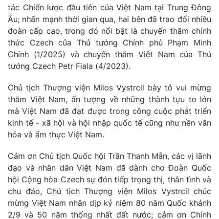
tác Chiến lược đầu tiên của Việt Nam tại Trung Đông
Âu; nhấn mạnh thời gian qua, hai bên đã trao đổi nhiều
® Cấm sao chép dưới mọi hình thức nếu không có sự chấp
đoàn cấp cao, trong đó nổi bật là chuyến thăm chính
thuận bằng văn bản. Ghi rõ nguồn VTV.vn khi phát hành lại
thức
Czech
của Thủ tướng Chính phủ Phạm Minh
thông tin từ website này.
Chính (1/2025) và chuyến thăm Việt Nam của Thủ
tướng
Czech
Petr Fiala (4/2023).
Chủ tịch Thượng viện Milos Vystrcil bày tỏ vui mừng
thăm Việt Nam, ấn tượng về những thành tựu to lớn
mà Việt Nam đã đạt được trong công cuộc phát triển
kinh tế - xã hội và hội nhập quốc tế cũng như nền văn
hóa và ẩm thực Việt Nam.
Cảm ơn Chủ tịch Quốc hội Trần Thanh Mẫn, các vị lãnh
đạo và nhân dân Việt Nam đã dành cho Đoàn Quốc
hội Cộng hòa
Czech
sự đón tiếp trọng thị, thân tình và
chu đáo, Chủ tịch Thượng viện Milos Vystrcil chúc
mừng Việt Nam nhân dịp kỷ niệm 80 năm Quốc khánh
2/9 và 50 năm thống nhất đất nước; cảm ơn Chính