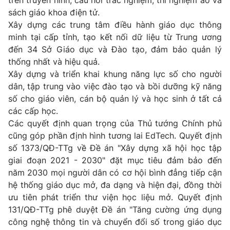
trên truyền hình, câu hỏi trắc nghiệm, thí nghiệm ảo và
sách giáo khoa điện tử.
Xây dựng các trung tâm điều hành giáo dục thông
minh tại cấp tỉnh, tạo kết nối dữ liệu từ Trung ương
đến 34 Sở Giáo dục và Đào tạo, đảm bảo quản lý
thống nhất và hiệu quả.
Xây dựng và triển khai khung năng lực số cho người
dân, tập trung vào việc đào tạo và bồi dưỡng kỹ năng
số cho giáo viên, cán bộ quản lý và học sinh ở tất cả
các cấp học.
Các quyết định quan trọng của Thủ tướng Chính phủ
cũng góp phần định hình tương lai EdTech. Quyết định
số 1373/QĐ-TTg về Đề án "Xây dựng xã hội học tập
giai đoạn 2021 - 2030" đặt mục tiêu đảm bảo đến
năm 2030 mọi người dân có cơ hội bình đẳng tiếp cận
hệ thống giáo dục mở, đa dạng và hiện đại, đồng thời
ưu tiên phát triển thư viện học liệu mở. Quyết định
131/QĐ-TTg phê duyệt Đề án "Tăng cường ứng dụng
công nghệ thông tin và chuyển đổi số trong giáo dục