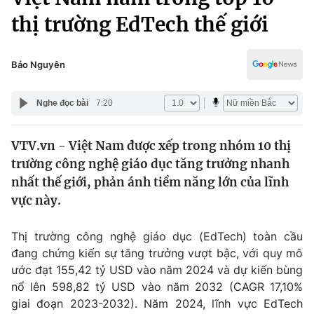
Chính trị
Truyền hình
thị trường EdTech thế giới
Văn hóa - Giải trí
Xã hội
Y tế
Bảo Nguyên
Đời sống
Pháp luật
Công nghệ
Nghe đọc bài
7:20
Giáo dục
Y tế
VTV.vn - Việt Nam được xếp trong nhóm 10 thị
trường công nghệ giáo dục tăng trưởng nhanh
Thế giới
nhất thế giới, phản ánh tiềm năng lớn của lĩnh
Tin tức
vực này.
Kinh tế
Thế giới đó đây
Thị trường công nghệ giáo dục (EdTech) toàn cầu
Tài chính
Dữ liệu và đời sống
Câu chuyện quốc tế
đang chứng kiến sự tăng trưởng vượt bậc, với quy mô
Thị trường
ước đạt 155,42 tỷ USD vào năm 2024 và dự kiến bùng
nổ lên 598,82 tỷ USD vào năm 2032 (CAGR 17,10%
Truyền hình
Góc doanh nghiệp
giai đoạn 2023-2032). Năm 2024, lĩnh vực EdTech