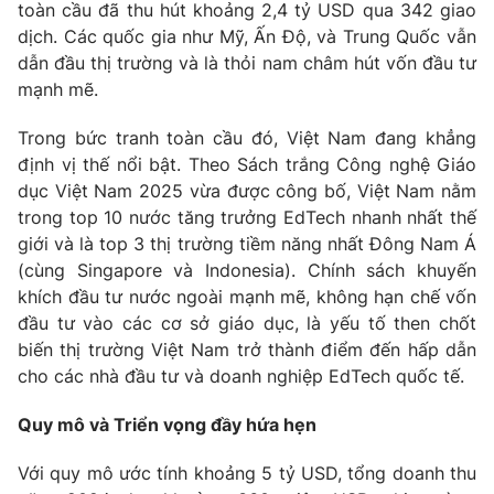
Phim VTV
toàn cầu đã thu hút khoảng 2,4 tỷ USD qua 342 giao
Giải trí
dịch. Các quốc gia như Mỹ, Ấn Độ, và Trung Quốc vẫn
Hậu trường
dẫn đầu thị trường và là thỏi nam châm hút vốn đầu tư
Điện ảnh
Đời sống
mạnh mẽ.
Nhân vật
Âm nhạc
Du lịch
Trong bức tranh toàn cầu đó, Việt Nam đang khẳng
Khán giả
Giáo dục
Sao
định vị thế nổi bật. Theo Sách trắng Công nghệ Giáo
Làm đẹp
Giải sao mai
dục Việt Nam 2025 vừa được công bố, Việt Nam nằm
Tuyển sinh
Công nghệ
trong top 10 nước tăng trưởng EdTech nhanh nhất thế
Chất lượng cuộc sống
Học trực tuyến
giới và là top 3 thị trường tiềm năng nhất Đông Nam Á
Hitech Công nghệ tương lai
(cùng Singapore và Indonesia). Chính sách khuyến
Giao lưu trực tuyến
khích đầu tư nước ngoài mạnh mẽ, không hạn chế vốn
Sản phẩm
đầu tư vào các cơ sở giáo dục, là yếu tố then chốt
Lịch phát sóng
biến thị trường Việt Nam trở thành điểm đến hấp dẫn
Thị trường
cho các nhà đầu tư và doanh nghiệp EdTech quốc tế.
Tư vấn
Quy mô và Triển vọng đầy hứa hẹn
Chuyên mục khác
Emagazine
Podcast
Với quy mô ước tính khoảng 5 tỷ USD, tổng doanh thu