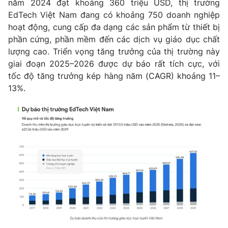
năm 2024 đạt khoảng 360 triệu USD, thị trường
EdTech Việt Nam đang có khoảng 750 doanh nghiệp
Photo
Infographic
hoạt động, cung cấp đa dạng các sản phẩm từ thiết bị
phần cứng, phần mềm đến các dịch vụ giáo dục chất
Video
Shorts video
lượng cao. Triển vọng tăng trưởng của thị trường này
giai đoạn 2025–2026 được dự báo rất tích cực, với
VTV Money
VTV Thể thao
tốc độ tăng trưởng kép hàng năm (CAGR) khoảng 11–
13%.
VTV Sức khoẻ
Bất động sản
Thị trường 24h
Tấm lòng Việt
VTV4
Vươn mình bằng AI
VTV9
VTV8
Liên hệ tòa soạn
English