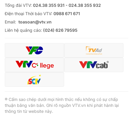
Tổng đài VTV:
024.38 355 931 - 024.38 355 932
Ðiện thoại Thời báo VTV:
0988 671 671
Email:
toasoan@vtv.vn
Liên hệ quảng cáo:
(024) 626 79595
® Cấm sao chép dưới mọi hình thức nếu không có sự chấp
thuận bằng văn bản. Ghi rõ nguồn VTV.vn khi phát hành lại
thông tin từ website này.