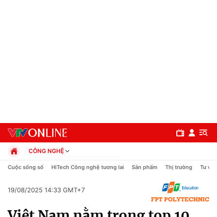
CÔNG NGHỆ
Chính trị
Cuộc sống số
HiTech Công nghệ tương lai
Sản phẩm
Thị trường
Tư vấn
Xã hội
Pháp luật
19/08/2025 14:33 GMT+7
Chuyên mục
Kinh tế
Việt Nam nằm trong top 10
Thể thao