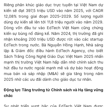
Riêng phân khúc giáo dục trực tuyến tại Việt Nam dự
kiến sẽ đạt 397,5 triệu USD vào năm 2025, với CAGR
12,08% trong giai đoạn 2025–2029. Số lượng người
dùng dự kiến sẽ lên tới 11,8 triệu người vào năm 2029.
THỜI BÁO VTV
Dòng vốn đầu tư vào EdTech Việt Nam cũng chứng
kiến sự bùng nổ đáng kể. Năm 2024, thị trường đã ghi
Theo dõi báo trên
nhận khoảng 200 triệu USD được rót vào các startup
EdTech trong nước. Bà Nguyễn Hồng Hạnh, Nhà sáng
lập & Giám đốc điều hành EdTech Agency, cho biết
Cơ quan chủ quản:
Đài Truyền hình Việt Nam
Sách Trắng Công Nghệ Giáo Dục Việt Nam 2025 nhấn
Cơ quan báo chí:
Thời báo VTV
mạnh thị trường Việt Nam hấp dẫn nhờ chính sách thu
Giấy phép hoạt động báo in và báo điện tử số 483/GP-BTTTT
hút đầu tư nước ngoài mạnh mẽ và dự báo hoạt động
cấp ngày 29/12/2023
mua bán và sáp nhập (M&A) sẽ gia tăng trong năm
Tổng Biên tập:
Vũ Thanh Thủy
2025 nhờ các ưu đãi dành cho giáo dục tư nhân.
Phó Tổng Biên tập:
Nguyễn Thị Mỹ Hạnh, Phạm Quốc Thắng,
Nguyễn Trọng Ninh
Động lực Tăng trưởng từ Chính sách và Hạ tầng vững
Tổng đài VTV:
024.38 355 931 - 024.38 355 932
chắc
Ðiện thoại Thời báo VTV:
024.66 897 897
Sự phát triển vượt bậc của EdTech Việt Nam được