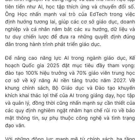
tiên tiến như AI, học tập thích ứng và chuyển đổi số.
Ông Học nhấn mạnh vai trò của EdTech trong việc
định hướng tương lai, giúp các cơ sở giáo dục, doanh
nghiệp và cá nhân nắm bắt các xu hướng, dữ liệu và
tư duy chiến lược để đưa ra những quyết định đúng
đắn trong hành trình phát triển giáo dục.
Để nâng cao năng lực AI trong ngành giáo dục, Kế
hoạch Quốc gia 2025 đặt mục tiêu đầy tham vọng:
đào tạo 100% hiệu trưởng và 70% giáo viên trung học
cơ sở về kỹ năng AI nền tảng trước năm 2027. Về
khung chính sách, Bộ Giáo dục và Đào tạo khuyến
khích khai thác lợi thế của AI trong giảng dạy, học tập
và quản lý, đồng thời cũng nhấn mạnh sự cần thiết của
các quy định nghiêm ngặt nhằm hạn chế rủi ro về bảo
mật thông tin, sự phụ thuộc công nghệ và tình trạng
đạo văn.
Với những động lực mạnh mẽ từ chính sách, hạ tầng