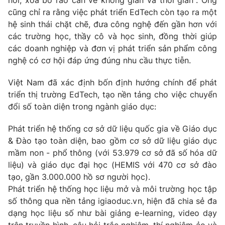
nơi, xóa bỏ rào cản về không gian và thời gian". Ông
cũng chỉ ra rằng việc phát triển EdTech còn tạo ra một
hệ sinh thái chặt chẽ, đưa công nghệ đến gần hơn với
các trường học, thầy cô và học sinh, đồng thời giúp
các doanh nghiệp và đơn vị phát triển sản phẩm công
nghệ có cơ hội đáp ứng đúng nhu cầu thực tiễn.
Việt Nam đã xác định bốn định hướng chính để phát
triển thị trường EdTech, tạo nền tảng cho việc chuyển
đổi số toàn diện trong ngành giáo dục:
Phát triển hệ thống cơ sở dữ liệu quốc gia về Giáo dục
& Đào tạo toàn diện, bao gồm cơ sở dữ liệu giáo dục
mầm non - phổ thông (với 53.979 cơ sở đã số hóa dữ
liệu) và giáo dục đại học (HEMIS với 470 cơ sở đào
tạo, gần 3.000.000 hồ sơ người học).
Phát triển hệ thống học liệu mở và môi trường học tập
số thông qua nền tảng igiaoduc.vn, hiện đã chia sẻ đa
dạng học liệu số như bài giảng e-learning, video dạy