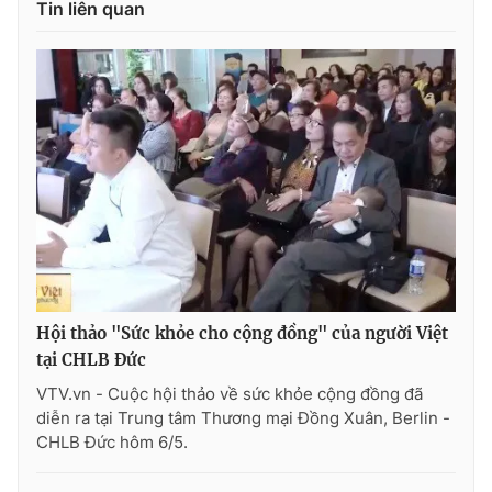
Tin liên quan
Photo
Infographic
Video
Shorts video
VTV Money
VTV Thể thao
VTV Sức khoẻ
Bất động sản
Thị trường 24h
Tấm lòng Việt
Hội thảo "Sức khỏe cho cộng đồng" của người Việt
VTV4
Vươn mình bằng AI
tại CHLB Đức ​
VTV.vn - Cuộc hội thảo về sức khỏe cộng đồng đã
VTV9
VTV8
diễn ra tại Trung tâm Thương mại Đồng Xuân, Berlin -
CHLB Đức hôm 6/5.
Liên hệ tòa soạn
English