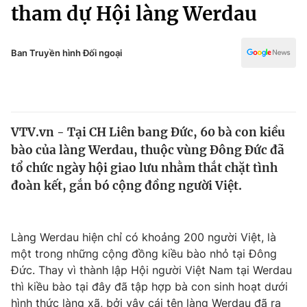
Chính trị
tham dự Hội làng Werdau
Truyền hình
Văn hóa - Giải trí
Xã hội
Y tế
Ban Truyền hình Đối ngoại
Đời sống
Pháp luật
Công nghệ
Giáo dục
Y tế
VTV.vn - Tại CH Liên bang Đức, 60 bà con kiều
bào của làng Werdau, thuộc vùng Đông Đức đã
Thế giới
tổ chức ngày hội giao lưu nhằm thắt chặt tình
đoàn kết, gắn bó cộng đồng người Việt.
Tin tức
Kinh tế
Thế giới đó đây
Tài chính
Làng Werdau hiện chỉ có khoảng 200 người Việt, là
Dữ liệu và đời sống
Câu chuyện quốc tế
một trong những cộng đồng kiều bào nhỏ tại Đông
Thị trường
Đức. Thay vì thành lập Hội người Việt Nam tại Werdau
Truyền hình
Góc doanh nghiệp
thì kiều bào tại đây đã tập hợp bà con sinh hoạt dưới
hình thức làng xã, bởi vậy cái tên làng Werdau đã ra