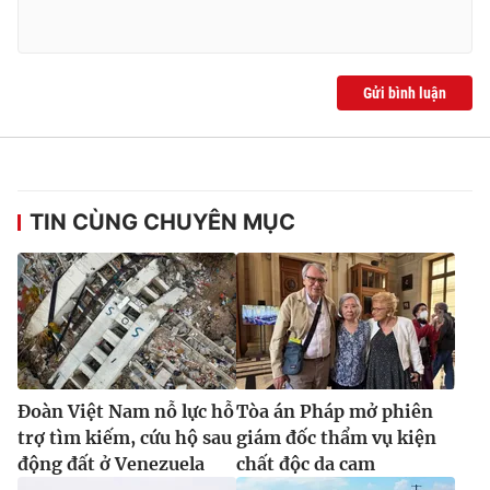
Ðiện thoại Thời báo VTV:
024.66 897 897
Email:
toasoan@vtv.vn
Liên hệ quảng cáo:
024-7300.7108
Gửi bình luận
TIN CÙNG CHUYÊN MỤC
® Cấm sao chép dưới mọi hình thức nếu không có sự chấp
thuận bằng văn bản. Ghi rõ nguồn VTV.vn khi phát hành lại
Đoàn Việt Nam nỗ lực hỗ
Tòa án Pháp mở phiên
thông tin từ website này.
trợ tìm kiếm, cứu hộ sau
giám đốc thẩm vụ kiện
động đất ở Venezuela
chất độc da cam