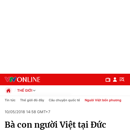
THẾ GIỚI
Chính trị
Tin tức
Thế giới đó đây
Câu chuyện quốc tế
Người Việt bốn phương
Xã hội
10/05/2018 14:58 GMT+7
Pháp luật
Chuyên mục
Kinh tế
Bà con người Việt tại Đức
Thể thao