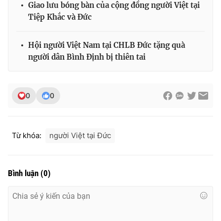
Giao lưu bóng bàn của cộng đồng người Việt tại
Tiệp Khắc và Đức
Hội người Việt Nam tại CHLB Đức tặng quà
THỜI BÁO VTV
người dân Bình Định bị thiên tai
Theo dõi báo trên
0
0
Cơ quan chủ quản:
Đài Truyền hình Việt Nam
Từ khóa:
người Việt tại Đức
Cơ quan báo chí:
Thời báo VTV
Giấy phép hoạt động báo in và báo điện tử số 483/GP-BTTTT
cấp ngày 29/12/2023
Bình luận
(
0
)
Tổng Biên tập:
Vũ Thanh Thủy
Phó Tổng Biên tập:
Nguyễn Thị Mỹ Hạnh, Phạm Quốc Thắng,
Nguyễn Trọng Ninh
Tổng đài VTV:
024.38 355 931 - 024.38 355 932