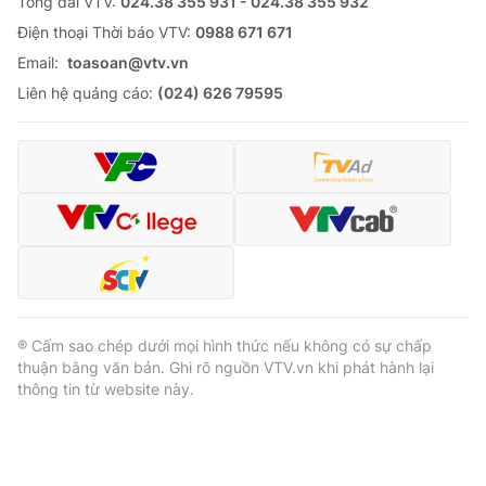
Tổng đài VTV:
024.38 355 931 - 024.38 355 932
Ðiện thoại Thời báo VTV:
0988 671 671
Email:
toasoan@vtv.vn
Liên hệ quảng cáo:
(024) 626 79595
® Cấm sao chép dưới mọi hình thức nếu không có sự chấp
thuận bằng văn bản. Ghi rõ nguồn VTV.vn khi phát hành lại
thông tin từ website này.