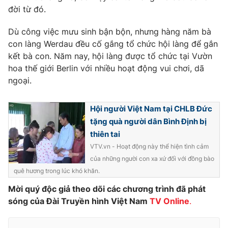
Phim VTV
đời từ đó.
Giải trí
Hậu trường
Dù công việc mưu sinh bận bộn, nhưng hàng năm bà
Điện ảnh
Đời sống
Nhân vật
con làng Werdau đều cố gắng tổ chức hội làng để gắn
Âm nhạc
kết bà con. Năm nay, hội làng được tổ chức tại Vườn
Du lịch
Khán giả
hoa thế giới Berlin với nhiều hoạt động vui chơi, dã
Giáo dục
Sao
ngoại.
Làm đẹp
Giải sao mai
Tuyển sinh
Công nghệ
Chất lượng cuộc sống
Hội người Việt Nam tại CHLB Đức
Học trực tuyến
Hitech Công nghệ tương lai
tặng quà người dân Bình Định bị
Giao lưu trực tuyến
thiên tai
Sản phẩm
VTV.vn - Hoạt động này thể hiện tình cảm
Lịch phát sóng
của những người con xa xứ đối với đồng bào
Thị trường
quê hương trong lúc khó khăn.
Tư vấn
Mời quý độc giả theo dõi các chương trình đã phát
Chuyên mục khác
sóng của Đài Truyền hình Việt Nam
TV Online
.
Emagazine
Podcast