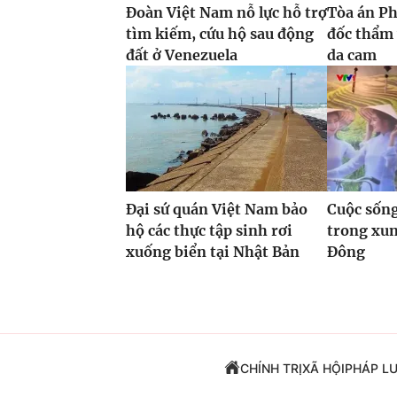
Đoàn Việt Nam nỗ lực hỗ trợ
Tòa án P
tìm kiếm, cứu hộ sau động
đốc thẩm 
đất ở Venezuela
da cam
Đại sứ quán Việt Nam bảo
Cuộc sống
hộ các thực tập sinh rơi
trong xun
xuống biển tại Nhật Bản
Đông
CHÍNH TRỊ
XÃ HỘI
PHÁP L