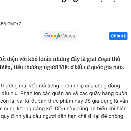
Góc ảnh
0:55 GMT+7
Giáo dục
Công nghệ
Chia sẻ
Tuyển sinh
Hitech Công ng
Học trực tuyến
Sản phẩm
đối diện với khó khăn nhưng đây là giai đoạn thử
g
Thị trường
hiệp, tiểu thương người Việt ở bất cứ quốc gia nào.
Tư vấn
 thương mại vốn nổi tiếng nhộn nhịp của cộng đồng
ên đìu hiu. Phần lớn các quán ăn và các quầy hàng buôn
còn lại vài ki-ốt bán thực phẩm hay đồ gia dụng là vẫn
 cũng không đáng kể. Điều này cũng dễ hiểu khi hiện
quy định yêu cầu người dân hạn chế đi lại để phòng