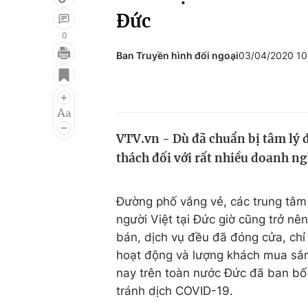
Đức
0
Ban Truyền hình đối ngoại
03/04/2020 1
Giải trí
Đời sống
Điện ảnh
Du lịch
Âm nhạc
Làm đẹp
VTV.vn - Dù đã chuẩn bị tâm lý 
Sao
Chất lượng cuộc sốn
thách đối với rất nhiều doanh ng
Đường phố vắng vẻ, các trung tâm
người Việt tại Đức giờ cũng trở n
bán, dịch vụ đều đã đóng cửa, chỉ 
hoạt động và lượng khách mua sắm
nay trên toàn nước Đức đã ban bố 
tránh dịch COVID-19.