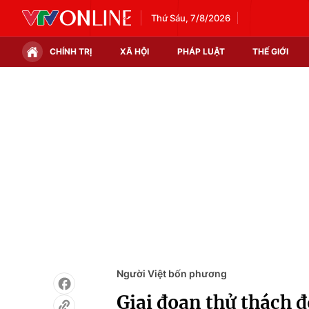
Thứ Sáu, 7/8/2026
CHÍNH TRỊ
XÃ HỘI
PHÁP LUẬT
THẾ GIỚI
Chính trị
Xã hội
Thế giới
Kinh tế
Tin tức
Tài chính
Thế giới đó đây
Thị trường
Câu chuyện quốc tế
Góc doanh nghiệp
Dữ liệu và đời sống
Người Việt bốn phương
Giai đoạn thử thách đ