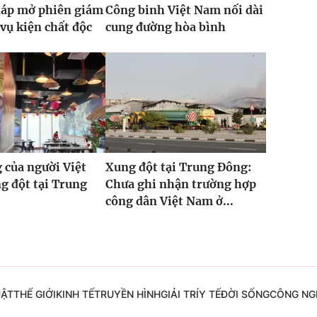
háp mở phiên giám
Công binh Việt Nam nối dài
vụ kiện chất độc
cung đường hòa bình
 của người Việt
Xung đột tại Trung Đông:
g đột tại Trung
Chưa ghi nhận trường hợp
công dân Việt Nam ở...
UẬT
THẾ GIỚI
KINH TẾ
TRUYỀN HÌNH
GIẢI TRÍ
Y TẾ
ĐỜI SỐNG
CÔNG NG