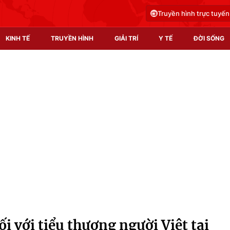
Truyền hình trực tuyến
KINH TẾ
TRUYỀN HÌNH
GIẢI TRÍ
Y TẾ
ĐỜI SỐNG
Pháp luật
Y tế
Truyền hình
Multimedia
Phim VTV
Video
Hậu trường
Shorts video
Nhân vật
Podcast
Khán giả
EMagazine
Giải sao mai
Photo
ối với tiểu thương người Việt tại
Infographic