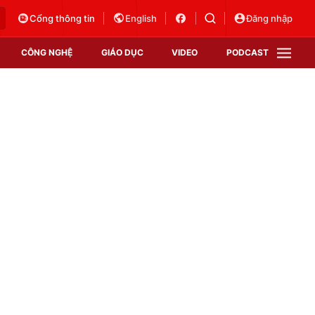
Cổng thông tin
English
Đăng nhập
CÔNG NGHỆ
GIÁO DỤC
VIDEO
PODCAST
VTV Money
VTV Thể thao
VTV Sức khoẻ
Bất động sản
Thị trường 24h
Tấm lòng Việt
Vươn mình bằng AI
VTV4
VTV8
VTV9
Lịch phát sóng
Giao lưu trực tuyến
Sự kiện