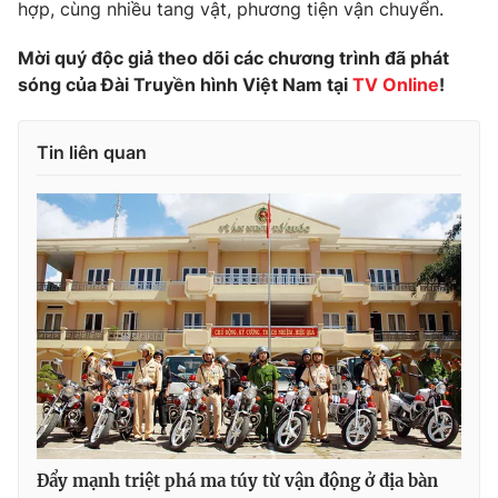
hợp, cùng nhiều tang vật, phương tiện vận chuyển.
Photo
Infographic
Mời quý độc giả theo dõi các chương trình đã phát
sóng của Đài Truyền hình Việt Nam tại
TV Online
!
Video
Shorts video
Tin liên quan
VTV Money
VTV Thể thao
VTV Sức khoẻ
Bất động sản
Thị trường 24h
Tấm lòng Việt
VTV4
Vươn mình bằng AI
VTV9
VTV8
Đẩy mạnh triệt phá ma túy từ vận động ở địa bàn
Liên hệ tòa soạn
English