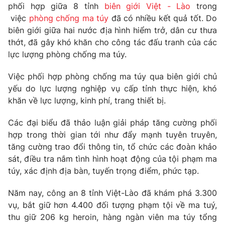
Phim VTV
phối hợp giữa 8 tỉnh
biên giới Việt - Lào
trong
Giải trí
việc
phòng chống ma túy
đã có nhiều kết quả tốt. Do
Hậu trường
biên giới giữa hai nước địa hình hiểm trở, dân cư thưa
Điện ảnh
Đời sống
thớt, đã gây khó khăn cho công tác đấu tranh của các
Nhân vật
Âm nhạc
lực lượng phòng chống ma túy.
Du lịch
Khán giả
Giáo dục
Sao
Việc phối hợp phòng chống ma túy qua biên giới chủ
Làm đẹp
Giải sao mai
yếu do lực lượng nghiệp vụ cấp tỉnh thực hiện, khó
Tuyển sinh
Công nghệ
khăn về lực lượng, kinh phí, trang thiết bị.
Chất lượng cuộc sống
Học trực tuyến
Hitech Công nghệ tương lai
Các đại biểu đã thảo luận giải pháp tăng cường phối
Giao lưu trực tuyến
hợp trong thời gian tới như đẩy mạnh tuyên truyên,
Sản phẩm
tăng cường trao đổi thông tin, tổ chức các đoàn khảo
Lịch phát sóng
sát, điều tra nắm tình hình hoạt động của tội phạm ma
Thị trường
túy, xác định địa bàn, tuyến trọng điểm, phức tạp.
Tư vấn
Năm nay, công an 8 tỉnh Việt-Lào đã khám phá 3.300
Chuyên mục khác
vụ, bắt giữ hơn 4.400 đối tượng phạm tội về ma tuý,
Emagazine
Podcast
thu giữ 206 kg heroin, hàng ngàn viên ma túy tổng