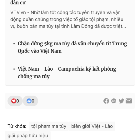
dân cư
VTV.vn - Nhờ làm tốt công tác tuyên truyền và vận
động quần chúng trong việc tố giác tội phạm, nhiều
vụ buôn bán ma túy tại tỉnh Lâm Đồng đã được triệt...
THỜI BÁO VTV
Chặn đứng 5kg ma túy đá vận chuyển từ Trung
Quốc vào Việt Nam
Theo dõi báo trên
Việt Nam - Lào - Campuchia ký kết phòng
chống ma túy
Cơ quan chủ quản:
Đài Truyền hình Việt Nam
Cơ quan báo chí:
Thời báo VTV
Giấy phép hoạt động báo in và báo điện tử số 483/GP-BTTTT
0
0
cấp ngày 29/12/2023
Tổng Biên tập:
Vũ Thanh Thủy
Phó Tổng Biên tập:
Nguyễn Thị Mỹ Hạnh, Phạm Quốc Thắng,
Từ khóa:
tội phạm ma túy
biên giới Việt - Lào
Nguyễn Trọng Ninh
Tổng đài VTV:
024.38 355 931 - 024.38 355 932
giải pháp hữu hiệu