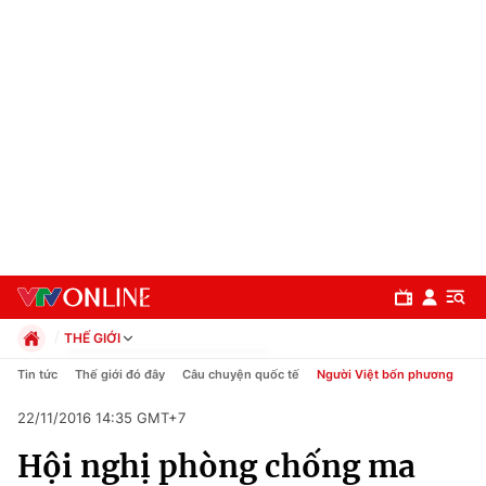
THẾ GIỚI
Chính trị
Tin tức
Thế giới đó đây
Câu chuyện quốc tế
Người Việt bốn phương
Xã hội
22/11/2016 14:35 GMT+7
Pháp luật
Chuyên mục
Kinh tế
Hội nghị phòng chống ma
Thể thao