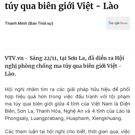
Chính trị
túy qua biên giới Việt - Lào
Truyền hình
Văn hóa - Giải trí
Xã hội
Y tế
Thanh Minh (Ban Thời sự)
Đời sống
Pháp luật
Công nghệ
Giáo dục
Y tế
VTV.vn - Sáng 22/11, tại Sơn La, đã diễn ra Hội
nghị phòng chống ma túy qua biên giới Việt -
Thế giới
Lào.
Tin tức
Kinh tế
Hội nghị nhằm tìm ra các giải pháp hữu hiệu để phối
Thế giới đó đây
hợp hiệu quả hơn trong việc đấu tranh với tội phạm
Tài chính
ma túy qua biên giới giữa 4 tỉnh của Việt Nam là Điện
Dữ liệu và đời sống
Câu chuyện quốc tế
Biên, Sơn La, Thanh Hóa, Nghệ An và 4 tỉnh của Lào là
Thị trường
Phongsaly, Luangprabang, Huaphanh, Xiengkhuang.
Truyền hình
Góc doanh nghiệp
Các tham luận tại hội nghị cho biết, thời gian qua, việc