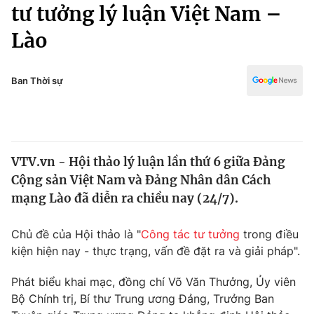
Chính trị
tư tưởng lý luận Việt Nam –
Truyền hình
Lào
Văn hóa - Giải trí
Xã hội
Y tế
Đời sống
Ban Thời sự
Pháp luật
Công nghệ
Giáo dục
Y tế
VTV.vn - Hội thảo lý luận lần thứ 6 giữa Đảng
Thế giới
Cộng sản Việt Nam và Đảng Nhân dân Cách
Tin tức
mạng Lào đã diễn ra chiều nay (24/7).
Kinh tế
Thế giới đó đây
Chủ đề của Hội thảo là "
Công tác tư tưởng
trong điều
Tài chính
Dữ liệu và đời sống
kiện hiện nay - thực trạng, vấn đề đặt ra và giải pháp".
Câu chuyện quốc tế
Thị trường
Phát biểu khai mạc, đồng chí Võ Văn Thưởng, Ủy viên
Truyền hình
Góc doanh nghiệp
Bộ Chính trị, Bí thư Trung ương Đảng, Trưởng Ban