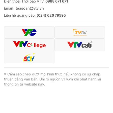
Ðiện thoại Thời báo VTV:
0988 671 671
Email:
toasoan@vtv.vn
Liên hệ quảng cáo:
(024) 626 79595
® Cấm sao chép dưới mọi hình thức nếu không có sự chấp
thuận bằng văn bản. Ghi rõ nguồn VTV.vn khi phát hành lại
thông tin từ website này.