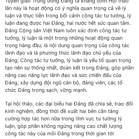
Tuyên giáo Trung ương Đảng ta khẳng định Hội thảo
Phim VTV
Giải trí
lần này là hoạt động có ý nghĩa quan trọng cả về lý
Hậu trường
luận và thực tiễn trong bối cảnh công tác tư tưởng, lý
Điện ảnh
luận đang được hai Đảng, hai nước hết sức quan tâm.
Đời sống
Nhân vật
Đảng Cộng sản Việt Nam luôn xác định công tác tư
Âm nhạc
Du lịch
tưởng, lý luận là một trong những hoạt động quan
Khán giả
Giáo dục
Sao
trọng hàng đầu; là nội dung quan trọng của công tác
Làm đẹp
Giải sao mai
lãnh đạo và là phương thức lãnh đạo chủ yếu của
Tuyển sinh
Đảng; Công tác tư tưởng, lý luận là yếu tố quan trọng
Công nghệ
Chất lượng cuộc sống
tạo nên sự thống nhất, đoàn kết trong Đảng, góp phần
Học trực tuyến
Hitech Công nghệ tương lai
nâng cao năng lực lãnh đạo và sức chiến đấu của
Giao lưu trực tuyến
Đảng, xây dựng đội ngũ cán bộ, đảng viên, các tổ
Sản phẩm
chức Đảng trong sạch, vững mạnh.
Lịch phát sóng
Thị trường
Tại hội thảo, các đại biểu hai Đảng đã chia sẻ, trao đổi
Tư vấn
kinh nghiệm, đồng thời đề xuất hai bên cần tăng
cường hợp tác hơn nữa trong lĩnh vực tư tưởng lý
Chuyên mục khác
luận, góp phần không ngừng nâng cao chất lượng
Emagazine
Podcast
công tác này của mỗi Đảng trong thời gian tới