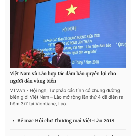
THỜI BÁO VTV
Theo dõi báo trên
Việt Nam và Lào hợp tác đảm bảo quyền lợi cho
Cơ quan chủ quản:
Đài Truyền hình Việt Nam
người dân vùng biên
Cơ quan báo chí:
Thời báo VTV
VTV.vn - Hội nghị Tư pháp các tỉnh có chung đường
Giấy phép hoạt động báo in và báo điện tử số 483/GP-BTTTT
biên giới Việt Nam – Lào mở rộng lần thứ 4 đã diễn ra
cấp ngày 29/12/2023
hôm 3/7 tại Vientiane, Lào.
Tổng Biên tập:
Vũ Thanh Thủy
Phó Tổng Biên tập:
Nguyễn Thị Mỹ Hạnh, Phạm Quốc Thắng,
Bế mạc Hội chợ Thương mại Việt-Lào 2018
Nguyễn Trọng Ninh
Tổng đài VTV:
024.38 355 931 - 024.38 355 932