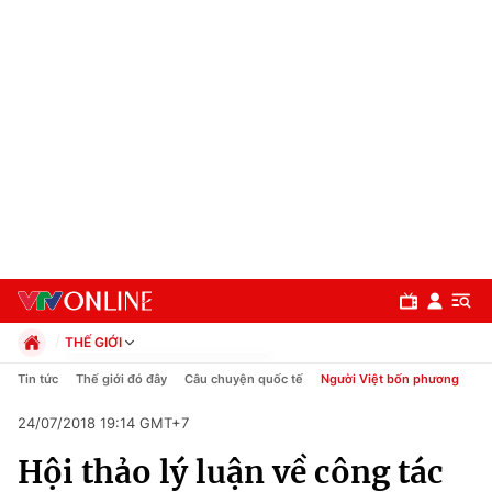
THẾ GIỚI
Chính trị
Tin tức
Thế giới đó đây
Câu chuyện quốc tế
Người Việt bốn phương
Xã hội
24/07/2018 19:14 GMT+7
Pháp luật
Chuyên mục
Kinh tế
Hội thảo lý luận về công tác
Thể thao