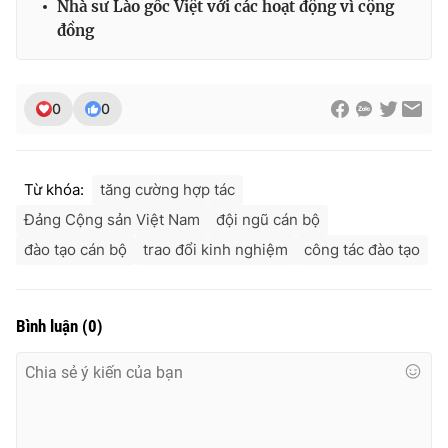
Nhà sư Lào gốc Việt với các hoạt động vì cộng
Ðiện thoại Thời báo VTV:
024.66 897 897
đồng
Email:
toasoan@vtv.vn
Liên hệ quảng cáo:
024-7300.7108
0
0
Từ khóa:
tăng cường hợp tác
Đảng Cộng sản Việt Nam
đội ngũ cán bộ
đào tạo cán bộ
trao đổi kinh nghiệm
công tác đào tạo
Bình luận
(
0
)
® Cấm sao chép dưới mọi hình thức nếu không có sự chấp
thuận bằng văn bản. Ghi rõ nguồn VTV.vn khi phát hành lại
thông tin từ website này.