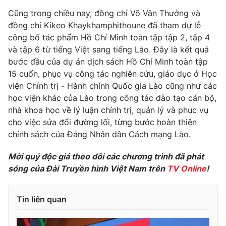
Cũng trong chiều nay, đồng chí Võ Văn Thưởng và
Photo
Infographic
đồng chí Kikeo Khaykhamphithoune đã tham dự lễ
công bố tác phẩm Hồ Chí Minh toàn tập tập 2, tập 4
Video
Shorts video
và tập 6 từ tiếng Việt sang tiếng Lào. Đây là kết quả
bước đầu của dự án dịch sách Hồ Chí Minh toàn tập
15 cuốn, phục vụ công tác nghiên cứu, giáo dục ở Học
VTV Money
VTV Thể thao
viện Chính trị - Hành chính Quốc gia Lào cũng như các
học viện khác của Lào trong công tác đào tạo cán bộ,
VTV Sức khoẻ
Bất động sản
nhà khoa học về lý luận chính trị, quản lý và phục vụ
cho việc sửa đổi đường lối, từng bước hoàn thiện
Thị trường 24h
Tấm lòng Việt
chính sách của Đảng Nhân dân Cách mạng Lào.
Mời quý độc giả theo dõi các chương trình đã phát
VTV4
Vươn mình bằng AI
sóng của Đài Truyền hình Việt Nam trên
TV Online
!
VTV9
VTV8
Tin liên quan
Liên hệ tòa soạn
English