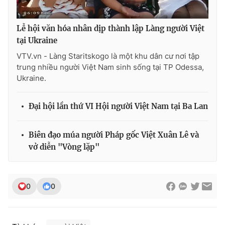
Photo
Infographic
Lễ hội văn hóa nhân dịp thành lập Làng người Việt
tại Ukraine
Video
Shorts video
VTV.vn - Làng Staritskogo là một khu dân cư nơi tập
trung nhiều người Việt Nam sinh sống tại TP Odessa,
VTV Money
VTV Thể thao
Ukraine.
VTV Sức khoẻ
Bất động sản
Đại hội lần thứ VI Hội người Việt Nam tại Ba Lan
Thị trường 24h
Tấm lòng Việt
Biên đạo múa người Pháp gốc Việt Xuân Lê và
vở diễn "Vòng lặp"
VTV4
Vươn mình bằng AI
0
0
VTV9
VTV8
Liên hệ tòa soạn
English