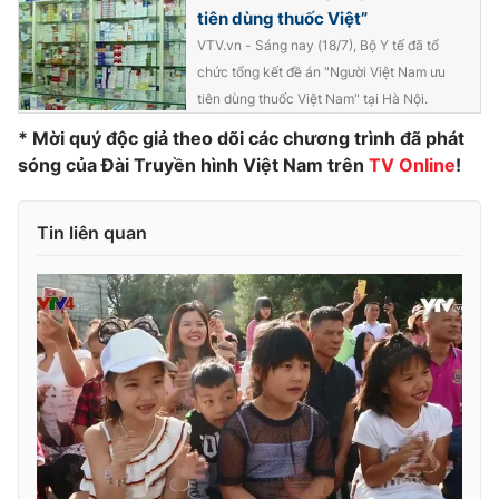
Phim VTV
tiên dùng thuốc Việt”
Giải trí
VTV.vn - Sáng nay (18/7), Bộ Y tế đã tổ
Hậu trường
Điện ảnh
chức tổng kết đề án "Người Việt Nam ưu
Đời sống
Nhân vật
tiên dùng thuốc Việt Nam" tại Hà Nội.
Âm nhạc
Du lịch
* Mời quý độc giả theo dõi các chương trình đã phát
Khán giả
Giáo dục
Sao
sóng của Đài Truyền hình Việt Nam trên
TV Online
!
Làm đẹp
Giải sao mai
Tuyển sinh
Công nghệ
Chất lượng cuộc sống
Tin liên quan
Học trực tuyến
Hitech Công nghệ tương lai
Giao lưu trực tuyến
Sản phẩm
Lịch phát sóng
Thị trường
Tư vấn
Chuyên mục khác
Emagazine
Podcast