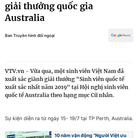
Chính trị
giải thưởng quốc gia
Truyền hình
Australia
Văn hóa - Giải trí
Xã hội
Y tế
Đời sống
Ban Truyền hình đối ngoại
Pháp luật
Công nghệ
Giáo dục
Y tế
VTV.vn - Vừa qua, một sinh viên Việt Nam đã
Thế giới
xuất sắc giành giải thưởng "Sinh viên quốc tế
Tin tức
xuất sắc nhất năm 2019" tại Hội nghị sinh viên
Kinh tế
quốc tế Australia theo hạng mục Cử nhân.
Thế giới đó đây
Tài chính
Dữ liệu và đời sống
Câu chuyện quốc tế
Thị trường
Sự kiện diễn ra từ ngày 15- 19/7 tại TP Perth, Australia.
Truyền hình
Góc doanh nghiệp
10 năm vận động “Người Việt ưu