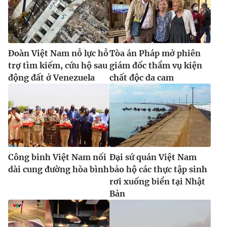
Ðiện thoại Thời báo VTV:
024.66 897 897
Email:
toasoan@vtv.vn
Liên hệ quảng cáo:
024-7300.7108
Đoàn Việt Nam nỗ lực hỗ
Tòa án Pháp mở phiên
trợ tìm kiếm, cứu hộ sau
giám đốc thẩm vụ kiện
động đất ở Venezuela
chất độc da cam
Công binh Việt Nam nối
Đại sứ quán Việt Nam
dài cung đường hòa bình
bảo hộ các thực tập sinh
® Cấm sao chép dưới mọi hình thức nếu không có sự chấp
rơi xuống biển tại Nhật
thuận bằng văn bản. Ghi rõ nguồn VTV.vn khi phát hành lại
Bản
thông tin từ website này.