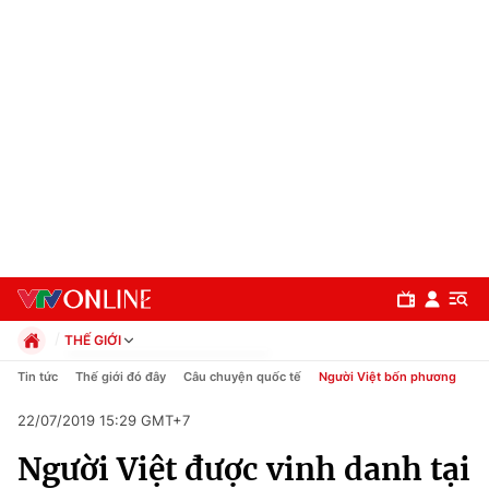
THẾ GIỚI
Chính trị
Tin tức
Thế giới đó đây
Câu chuyện quốc tế
Người Việt bốn phương
Xã hội
22/07/2019 15:29 GMT+7
Pháp luật
Chuyên mục
Kinh tế
Người Việt được vinh danh tại
Thể thao