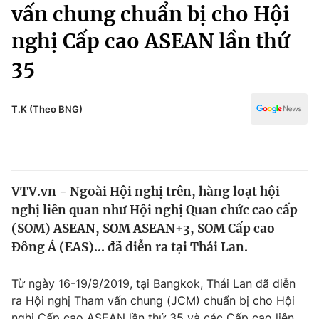
Chính trị
vấn chung chuẩn bị cho Hội
Truyền hình
nghị Cấp cao ASEAN lần thứ
Văn hóa - Giải trí
Xã hội
Y tế
35
Đời sống
Pháp luật
Công nghệ
Giáo dục
T.K (Theo BNG)
Y tế
Thế giới
VTV.vn - Ngoài Hội nghị trên, hàng loạt hội
Tin tức
nghị liên quan như Hội nghị Quan chức cao cấp
Kinh tế
Thế giới đó đây
(SOM) ASEAN, SOM ASEAN+3, SOM Cấp cao
Tài chính
Đông Á (EAS)... đã diễn ra tại Thái Lan.
Dữ liệu và đời sống
Câu chuyện quốc tế
Thị trường
Từ ngày 16-19/9/2019, tại Bangkok, Thái Lan đã diễn
Truyền hình
Góc doanh nghiệp
ra Hội nghị Tham vấn chung (JCM) chuẩn bị cho Hội
nghị Cấp cao ASEAN lần thứ 35 và các Cấp cao liên