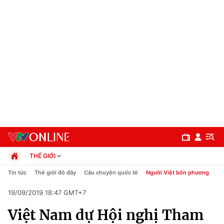
THẾ GIỚI
Chính trị
Tin tức
Thế giới đó đây
Câu chuyện quốc tế
Người Việt bốn phương
Xã hội
19/09/2019 18:47 GMT+7
Pháp luật
Chuyên mục
Kinh tế
Việt Nam dự Hội nghị Tham
Thể thao