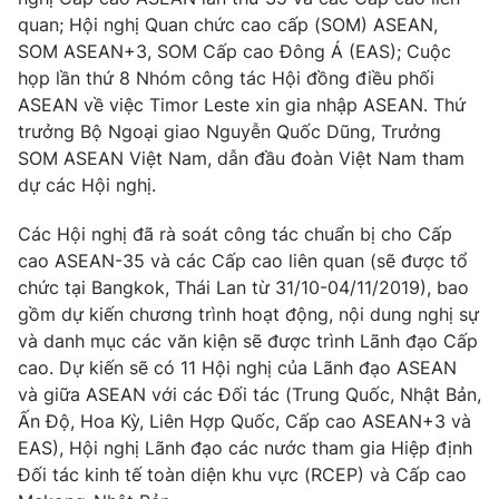
Phim VTV
Giải trí
quan; Hội nghị Quan chức cao cấp (SOM) ASEAN,
Hậu trường
SOM ASEAN+3, SOM Cấp cao Đông Á (EAS); Cuộc
Điện ảnh
họp lần thứ 8 Nhóm công tác Hội đồng điều phối
Đời sống
Nhân vật
ASEAN về việc Timor Leste xin gia nhập ASEAN. Thứ
Âm nhạc
trưởng Bộ Ngoại giao Nguyễn Quốc Dũng, Trưởng
Du lịch
Khán giả
Giáo dục
SOM ASEAN Việt Nam, dẫn đầu đoàn Việt Nam tham
Sao
Làm đẹp
Giải sao mai
dự các Hội nghị.
Tuyển sinh
Công nghệ
Chất lượng cuộc sống
Các Hội nghị đã rà soát công tác chuẩn bị cho Cấp
Học trực tuyến
cao ASEAN-35 và các Cấp cao liên quan (sẽ được tổ
Hitech Công nghệ tương lai
Giao lưu trực tuyến
chức tại Bangkok, Thái Lan từ 31/10-04/11/2019), bao
Sản phẩm
gồm dự kiến chương trình hoạt động, nội dung nghị sự
và danh mục các văn kiện sẽ được trình Lãnh đạo Cấp
Lịch phát sóng
Thị trường
cao. Dự kiến sẽ có 11 Hội nghị của Lãnh đạo ASEAN
và giữa ASEAN với các Đối tác (Trung Quốc, Nhật Bản,
Tư vấn
Ấn Độ, Hoa Kỳ, Liên Hợp Quốc, Cấp cao ASEAN+3 và
Chuyên mục khác
EAS), Hội nghị Lãnh đạo các nước tham gia Hiệp định
Emagazine
Podcast
Đối tác kinh tế toàn diện khu vực (RCEP) và Cấp cao