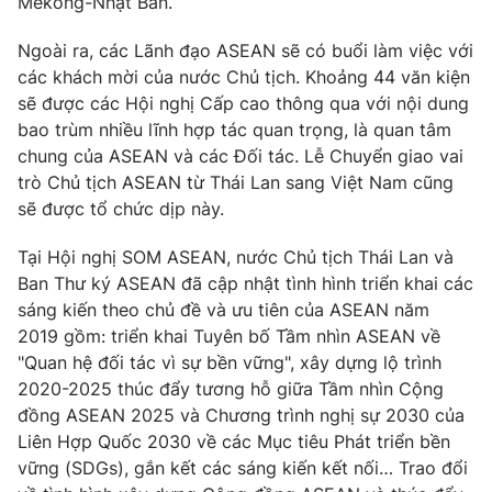
Mekong-Nhật Bản.
Photo
Infographic
Ngoài ra, các Lãnh đạo ASEAN sẽ có buổi làm việc với
các khách mời của nước Chủ tịch. Khoảng 44 văn kiện
Video
Shorts video
sẽ được các Hội nghị Cấp cao thông qua với nội dung
bao trùm nhiều lĩnh hợp tác quan trọng, là quan tâm
chung của ASEAN và các Đối tác. Lễ Chuyển giao vai
VTV Money
VTV Thể thao
trò Chủ tịch ASEAN từ Thái Lan sang Việt Nam cũng
sẽ được tổ chức dịp này.
VTV Sức khoẻ
Bất động sản
Tại Hội nghị SOM ASEAN, nước Chủ tịch Thái Lan và
Ban Thư ký ASEAN đã cập nhật tình hình triển khai các
Thị trường 24h
Tấm lòng Việt
sáng kiến theo chủ đề và ưu tiên của ASEAN năm
2019 gồm: triển khai Tuyên bố Tầm nhìn ASEAN về
VTV4
Vươn mình bằng AI
"Quan hệ đối tác vì sự bền vững", xây dựng lộ trình
2020-2025 thúc đẩy tương hỗ giữa Tầm nhìn Cộng
đồng ASEAN 2025 và Chương trình nghị sự 2030 của
VTV9
VTV8
Liên Hợp Quốc 2030 về các Mục tiêu Phát triển bền
vững (SDGs), gắn kết các sáng kiến kết nối… Trao đổi
Liên hệ tòa soạn
English