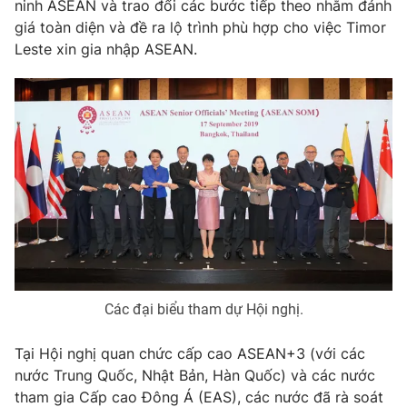
Email:
toasoan@vtv.vn
ninh ASEAN và trao đổi các bước tiếp theo nhằm đánh
giá toàn diện và đề ra lộ trình phù hợp cho việc Timor
Liên hệ quảng cáo:
024-7300.7108
Leste xin gia nhập ASEAN.
® Cấm sao chép dưới mọi hình thức nếu không có sự chấp
thuận bằng văn bản. Ghi rõ nguồn VTV.vn khi phát hành lại
Các đại biểu tham dự Hội nghị.
thông tin từ website này.
Tại Hội nghị quan chức cấp cao ASEAN+3 (với các
nước Trung Quốc, Nhật Bản, Hàn Quốc) và các nước
tham gia Cấp cao Đông Á (EAS), các nước đã rà soát