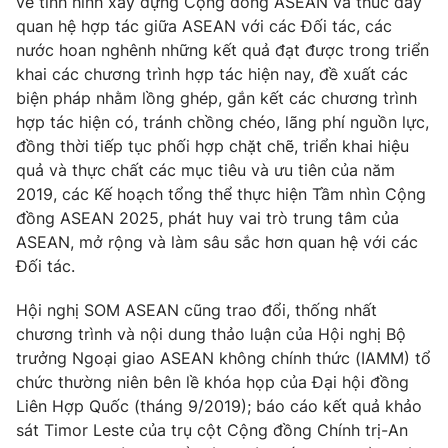
về tình hình xây dựng Cộng đồng ASEAN và thúc đẩy
quan hệ hợp tác giữa ASEAN với các Đối tác, các
nước hoan nghênh những kết quả đạt được trong triển
khai các chương trình hợp tác hiện nay, đề xuất các
THỜI BÁO VTV
biện pháp nhằm lồng ghép, gắn kết các chương trình
hợp tác hiện có, tránh chồng chéo, lãng phí nguồn lực,
đồng thời tiếp tục phối hợp chặt chẽ, triển khai hiệu
Theo dõi báo trên
quả và thực chất các mục tiêu và ưu tiên của năm
2019, các Kế hoạch tổng thể thực hiện Tầm nhìn Cộng
Cơ quan chủ quản:
Đài Truyền hình Việt Nam
đồng ASEAN 2025, phát huy vai trò trung tâm của
ASEAN, mở rộng và làm sâu sắc hơn quan hệ với các
Cơ quan báo chí:
Thời báo VTV
Đối tác.
Giấy phép hoạt động báo in và báo điện tử số 483/GP-BTTTT
cấp ngày 29/12/2023
Hội nghị SOM ASEAN cũng trao đổi, thống nhất
Tổng Biên tập:
Vũ Thanh Thủy
chương trình và nội dung thảo luận của Hội nghị Bộ
Phó Tổng Biên tập:
Nguyễn Thị Mỹ Hạnh, Phạm Quốc Thắng,
trưởng Ngoại giao ASEAN không chính thức (IAMM) tổ
Nguyễn Trọng Ninh
chức thường niên bên lề khóa họp của Đại hội đồng
Tổng đài VTV:
024.38 355 931 - 024.38 355 932
Liên Hợp Quốc (tháng 9/2019); báo cáo kết quả khảo
Ðiện thoại Thời báo VTV:
024.66 897 897
sát Timor Leste của trụ cột Cộng đồng Chính trị-An