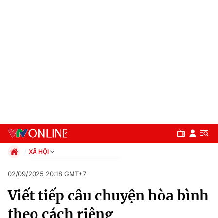
XÃ HỘI
Chính trị
02/09/2025 20:18 GMT+7
Xã hội
Viết tiếp câu chuyện hòa bình
Pháp luật
Chuyên mục
Kinh tế
theo cách riêng
Thể thao