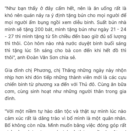
"Như bạn thấy ở đây cấm hết, nên là ăn uống rất là
Photo
Infographic
khó nên quán nảy ra ý định tặng bún cho mọi người để
mọi người ấm bụng ngồi xem diễu binh. Suất bún nhà
Video
Shorts video
mình sẽ tặng 200 bát, mình tặng bún như ngày 21 - 24
- 27 thì mình tặng từ 5h chiều đến bao giờ đủ số lượng
VTV Money
thì thôi. Còn hôm nào nhà nước duyệt binh buổi sáng
VTV Thể thao
thì tặng lúc 5h sáng cho bà con đến khi hết đồ thì
thôi", anh Đoàn Văn Sơn chia sẻ.
VTV Sức khoẻ
Bất động sản
Gia đình chị Phương, chị Thắng những ngày này nhộn
Thị trường 24h
nhịp hơn khi đón tiếp những thành viên mới là các cựu
Tấm lòng Việt
chiến binh từ phương xa đến với Thủ đô. Cùng ăn bữa
cơm, cùng sinh hoạt như những người thân trong gia
VTV4
Vươn mình bằng AI
đình.
VTV9
"Với một niềm tự hào dân tộc và thật sự mình lúc nào
VTV8
cảm xúc rất là dâng trào vì bố mình là một quân nhân.
Bố không còn nữa. Mình muốn bằng việc đóng góp rất
Liên hệ tòa soạn
English