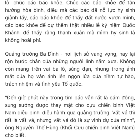
lời chúc các bác khỏe. Chúc các bác khỏe để tận
hưởng hòa bình, điều mà các bác đã nỗ lực hy sinh
giành lấy, các bác khỏe để thấy đất nước vươn mình,
các bác khỏe để dự thêm thật nhiều lễ kỷ niệm Quốc
Khánh, để thấy rằng thanh xuân mà mình hy sinh là
không hoài phí.
Quảng trường Ba Đình - nơi lịch sử vang vọng, nay lại
rộn bước chân của những người lính năm xưa. Không
còn mang trên vai ba lô, súng đạn, nhưng trong ánh
mắt của họ vẫn ánh lên ngọn lửa của niềm tự hào,
trách nhiệm và tình yêu Tổ quốc.
"Đến giờ phút này trong tim bác vẫn rất là cảm động,
sung sướng được thay mặt cho cựu chiến binh Việt
Nam diễu binh, diễu hành qua quảng trường. Vất vả thì
rất là vất vả, nhưng vất vả đó là sự vinh dự của mình",
ông Nguyễn Thế Hùng (Khối Cựu chiến binh Việt Nam)
cho biết.