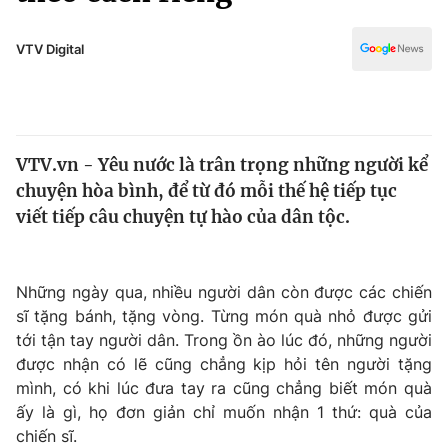
Chính trị
Truyền hình
Văn hóa - Giải trí
VTV Digital
Xã hội
Y tế
Đời sống
Pháp luật
Công nghệ
Giáo dục
VTV.vn - Yêu nước là trân trọng những người kể
Y tế
chuyện hòa bình, để từ đó mỗi thế hệ tiếp tục
viết tiếp câu chuyện tự hào của dân tộc.
Thế giới
Tin tức
Những ngày qua, nhiều người dân còn được các chiến
Kinh tế
sĩ tặng bánh, tặng vòng. Từng món quà nhỏ được gửi
Thế giới đó đây
Tài chính
tới tận tay người dân. Trong ồn ào lúc đó, những người
Dữ liệu và đời sống
Câu chuyện quốc tế
được nhận có lẽ cũng chẳng kịp hỏi tên người tặng
Thị trường
mình, có khi lúc đưa tay ra cũng chẳng biết món quà
Truyền hình
ấy là gì, họ đơn giản chỉ muốn nhận 1 thứ: quà của
Góc doanh nghiệp
chiến sĩ.