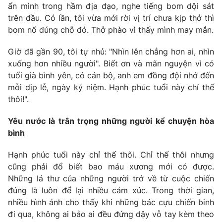
ẩn mình trong hầm địa đạo, nghe tiếng bom dội sát
trên đầu. Có lần, tôi vừa mới rời vị trí chưa kịp thở thì
bom nổ đúng chỗ đó. Thở phào vì thấy mình may mắn.
Giờ đã gần 90, tôi tự nhủ: "Nhìn lên chẳng hơn ai, nhìn
xuống hơn nhiều người". Biết ơn và mãn nguyện vì có
tuổi già bình yên, có cán bộ, anh em đồng đội nhớ đến
mỗi dịp lễ, ngày kỷ niệm. Hạnh phúc tuổi này chỉ thế
thôi!".
Yêu nước là trân trọng những người kể chuyện hòa
bình
Hạnh phúc tuổi này chỉ thế thôi. Chỉ thế thôi nhưng
cũng phải đổ biết bao máu xương mới có được.
Những lá thư của những người trở về từ cuộc chiến
đúng là luôn để lại nhiều cảm xúc. Trong thời gian,
nhiều hình ảnh cho thấy khi những bác cựu chiến binh
đi qua, không ai bảo ai đều đứng dậy vỗ tay kèm theo