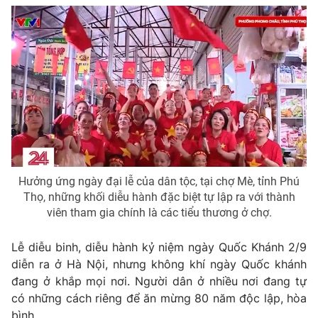
Email:
toasoan@vtv.vn
Liên hệ quảng cáo:
024-7300.7108
Hưởng ứng ngày đại lễ của dân tộc, tại chợ Mè, tỉnh Phú
Thọ, những khối diễu hành đặc biệt tự lập ra với thành
viên tham gia chính là các tiểu thương ở chợ.
® Cấm sao chép dưới mọi hình thức nếu không có sự chấp
thuận bằng văn bản. Ghi rõ nguồn VTV.vn khi phát hành lại
Lễ diễu binh, diễu hành kỷ niệm ngày Quốc Khánh 2/9
thông tin từ website này.
diễn ra ở Hà Nội, nhưng không khí ngày Quốc khánh
đang ở khắp mọi nơi. Người dân ở nhiều nơi đang tự
có những cách riêng để ăn mừng 80 năm độc lập, hòa
bình.