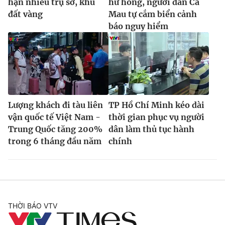
hạn nhiều trụ sở, khu
hư hỏng, người dân Cà
đất vàng
Mau tự cắm biển cảnh
báo nguy hiểm
Lượng khách đi tàu liên
TP Hồ Chí Minh kéo dài
vận quốc tế Việt Nam -
thời gian phục vụ người
Trung Quốc tăng 200%
dân làm thủ tục hành
trong 6 tháng đầu năm
chính
THỜI BÁO VTV