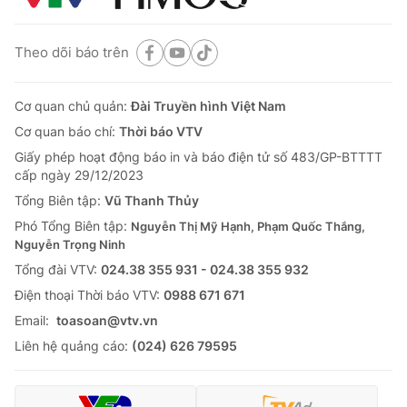
Theo dõi báo trên
Cơ quan chủ quản:
Đài Truyền hình Việt Nam
Cơ quan báo chí:
Thời báo VTV
Giấy phép hoạt động báo in và báo điện tử số 483/GP-BTTTT
cấp ngày 29/12/2023
Tổng Biên tập:
Vũ Thanh Thủy
Phó Tổng Biên tập:
Nguyễn Thị Mỹ Hạnh, Phạm Quốc Thắng,
Nguyễn Trọng Ninh
Tổng đài VTV:
024.38 355 931 - 024.38 355 932
Ðiện thoại Thời báo VTV:
0988 671 671
Email:
toasoan@vtv.vn
Liên hệ quảng cáo:
(024) 626 79595