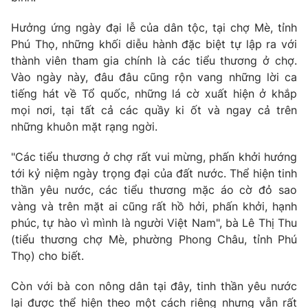
Hưởng ứng ngày đại lễ của dân tộc, tại chợ Mè, tỉnh
Phú Thọ, những khối diễu hành đặc biệt tự lập ra với
thành viên tham gia chính là các tiểu thương ở chợ.
Vào ngày này, đâu đâu cũng rộn vang những lời ca
tiếng hát về Tổ quốc, những lá cờ xuất hiện ở khắp
mọi nơi, tại tất cả các quầy ki ốt và ngay cả trên
những khuôn mặt rạng ngời.
"Các tiểu thương ở chợ rất vui mừng, phấn khởi hướng
tới kỷ niệm ngày trọng đại của đất nước. Thể hiện tinh
thần yêu nước, các tiểu thương mặc áo cờ đỏ sao
vàng và trên mặt ai cũng rất hồ hởi, phấn khởi, hạnh
phúc, tự hào vì mình là người Việt Nam", bà Lê Thị Thu
(tiểu thương chợ Mè, phường Phong Châu, tỉnh Phú
Thọ) cho biết.
Còn với bà con nông dân tại đây, tinh thần yêu nước
lại được thể hiện theo một cách riêng nhưng vẫn rất