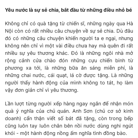
Phim VTV
Giải trí
Yêu nước là sự sẻ chia, bắt đầu từ những điều nhỏ bé
Hậu trường
Điện ảnh
Không chỉ có quà tặng từ chiến sĩ, những ngày qua Hà
Đời sống
Nhân vật
Nội còn có rất nhiều câu chuyện về sự sẻ chia. Dù đâu
Âm nhạc
Du lịch
đó có những câu chuyện khiến người ta e ngại, nhưng
Khán giả
Giáo dục
Sao
không nên chỉ vì một vài điều chưa hay mà quên đi rất
Làm đẹp
Giải sao mai
nhiều sự yêu thương khác. Đó là những ngôi nhà mở
Tuyển sinh
Công nghệ
rộng cảnh cửa chào đón những cựu chiến binh từ
Chất lượng cuộc sống
Học trực tuyến
phương xa tới, là những bữa ăn sáng miễn phí, là
Hitech Công nghệ tương lai
những chai nước, cái quạt, lá cờ được tặng. Là những
Giao lưu trực tuyến
người thấy hành động của mình không to tát, họ làm
Sản phẩm
vậy đơn giản chỉ vì yêu thương.
Lịch phát sóng
Thị trường
Lần lượt từng người xếp hàng ngay ngắn để nhận món
Tư vấn
quà ý nghĩa của chủ quán. Anh Sơn (chủ cơ sở kinh
doanh) cẩn thận viết số bát đã tặng, còn trong bếp
Chuyên mục khác
cũng luôn tay luôn chân bên nồi nước dùng nghi ngút
Emagazine
Podcast
khói - một hành động nồng ấm nghĩa tình đồng bào.