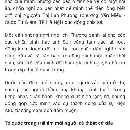
nhỏ của mình, nhưng các bác ở tỉnh xa về có một nơi
ăn, chốn nghỉ cơ bản nhất để mình thể hiện lòng biết
ơn", chị Nguyễn Thị Lan Phương (phường Văn Miếu -
Quốc Tử Giám, TP Hà Nội) xúc động chia sẻ.
THỜI BÁO VTV
Một căn phòng nghỉ ngơi chị Phương dành lại cho các
cựu chiến binh, hay anh Sơn cũng tạm gác lại hoạt
Theo dõi báo trên
động kinh doanh để mời bà con nhân dân nghỉ chân
dùng bữa và cả các bạn trẻ cũng dành một phần thời
Cơ quan chủ quản:
Đài Truyền hình Việt Nam
gian, sức trẻ của mình để tham gia tình nguyện hỗ trợ
trong dịp đại lễ quan trọng.
Cơ quan báo chí:
Thời báo VTV
Giấy phép hoạt động báo in và báo điện tử số 483/GP-BTTTT
Dưới màn đêm, có những con người vẫn luôn ở đó,
cấp ngày 29/12/2023
những con người thầm lặng không sánh bước trong
Tổng Biên tập:
Vũ Thanh Thủy
tiếng nhạc quân hành, không xuất hiện rạng rỡ, nhưng
Phó Tổng Biên tập:
Nguyễn Thị Mỹ Hạnh, Phạm Quốc Thắng,
đóng góp sức mình vào sự thành công của sự kiện
Nguyễn Trọng Ninh
A80 từ sáng sớm đến đêm muộn.
Tổng đài VTV:
024.38 355 931 - 024.38 355 932
Ðiện thoại Thời báo VTV:
024.66 897 897
Tổ quốc trong trái tim mỗi người dù ở bất cứ đâu