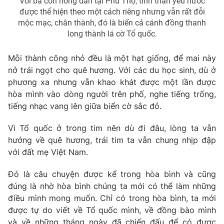
Với bà con nông dân tại Phú Thọ, tinh thần yêu nước
được thể hiện theo một cách riêng nhưng vẫn rất đỗi
mộc mạc, chân thành, đó là biến cả cánh đồng thanh
long thành lá cờ Tổ quốc.
Mỗi thành công nhỏ đều là một hạt giống, để mai này
nở trái ngọt cho quê hương. Với các du học sinh, dù ở
phương xa nhưng vẫn khao khát được một lần được
hòa mình vào dòng người trên phố, nghe tiếng trống,
tiếng nhạc vang lên giữa biển cờ sắc đỏ.
Vì Tổ quốc ở trong tim nên dù đi đâu, lòng ta vẫn
hướng về quê hương, trái tim ta vẫn chung nhịp đập
với đất mẹ Việt Nam.
Đó là câu chuyện được kể trong hòa bình và cũng
đúng là nhờ hòa bình chúng ta mới có thể làm những
điều mình mong muốn. Chỉ có trong hòa bình, ta mới
được tự do viết về Tổ quốc mình, về đồng bào mình
và về những tháng ngày đã chiến đấu để có được