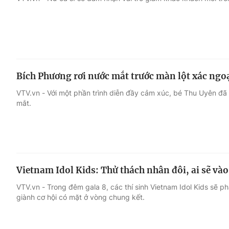
Giải trí
Đời sống
Điện ảnh
Du lịch
Bích Phương rơi nước mắt trước màn lột xác ng
Âm nhạc
Làm đẹp
VTV.vn - Với một phần trình diễn đầy cảm xúc, bé Thu Uyên đã
mắt.
Sao
Chất lượng cuộc sốn
Vietnam Idol Kids: Thử thách nhân đôi, ai sẽ và
VTV.vn - Trong đêm gala 8, các thí sinh Vietnam Idol Kids sẽ ph
giành cơ hội có mặt ở vòng chung kết.