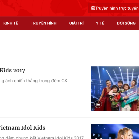
Truyền hình trực tuyến
KINH TẾ
TRUYỀN HÌNH
GIẢI TRÍ
Y TẾ
ĐỜI SỐNG
Pháp luật
Y tế
Truyền hình
Multimedia
Kids 2017
Phim VTV
Video
c giành chiến thắng trong đêm CK
Hậu trường
Shorts video
Nhân vật
Podcast
Khán giả
EMagazine
Giải sao mai
Photo
ietnam Idol Kids
Infographic
ng đêm chung kết Vietnam Idol Kids 2017.