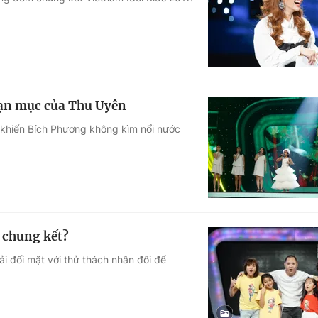
Góc ảnh
Giáo dục
Công nghệ
Tuyển sinh
Hitech Công ng
oạn mục của Thu Uyên
Học trực tuyến
Sản phẩm
 khiến Bích Phương không kìm nổi nước
g
Thị trường
Tư vấn
o chung kết?
ải đối mặt với thử thách nhân đôi để