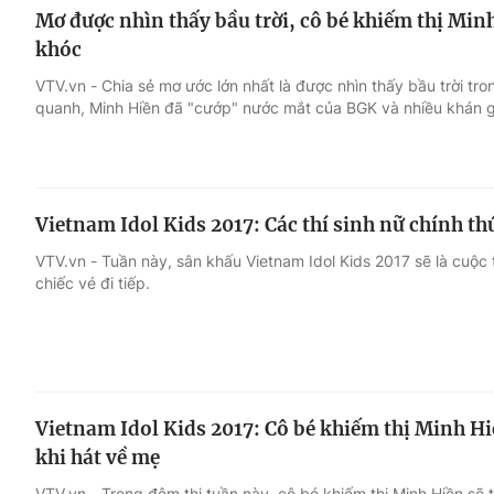
Mơ được nhìn thấy bầu trời, cô bé khiếm thị Min
khóc
VTV.vn - Chia sẻ mơ ước lớn nhất là được nhìn thấy bầu trời tr
quanh, Minh Hiền đã "cướp" nước mắt của BGK và nhiều khán g
Vietnam Idol Kids 2017: Các thí sinh nữ chính th
VTV.vn - Tuần này, sân khấu Vietnam Idol Kids 2017 sẽ là cuộc 
chiếc vé đi tiếp.
Vietnam Idol Kids 2017: Cô bé khiếm thị Minh H
khi hát về mẹ
VTV.vn - Trong đêm thi tuần này, cô bé khiếm thị Minh Hiền sẽ