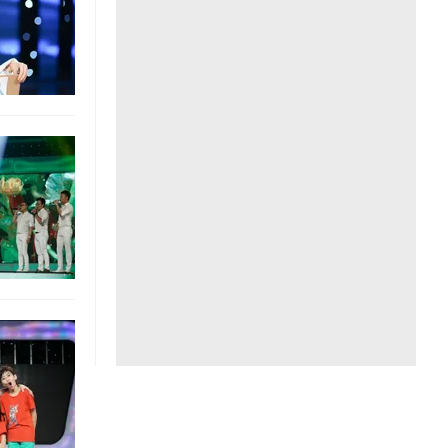
Liên hệ toà soạn
hệ tương lai