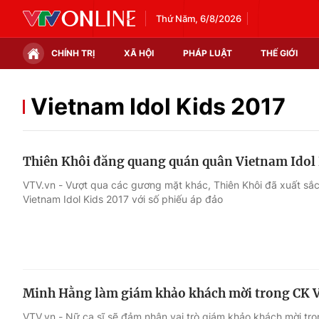
Thứ Năm, 6/8/2026
CHÍNH TRỊ
XÃ HỘI
PHÁP LUẬT
THẾ GIỚI
Chính trị
Xã hội
Vietnam Idol Kids 2017
Thế giới
Kinh tế
Thiên Khôi đăng quang quán quân Vietnam Idol 
Tin tức
Tài chính
VTV.vn - Vượt qua các gương mặt khác, Thiên Khôi đã xuất sắ
Vietnam Idol Kids 2017 với số phiếu áp đảo
Thế giới đó đây
Thị trường
Câu chuyện quốc tế
Góc doanh nghiệp
Dữ liệu và đời sống
Minh Hằng làm giám khảo khách mời trong CK V
VTV.vn - Nữ ca sĩ sẽ đảm nhận vai trò giám khảo khách mời tro