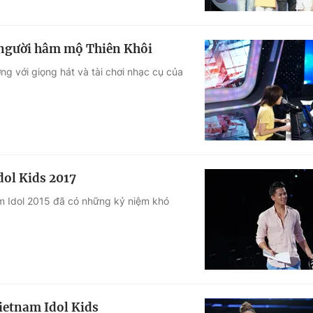
à người hâm mộ Thiên Khôi
ng với giọng hát và tài chơi nhạc cụ của
ol Kids 2017
m Idol 2015 đã có những kỷ niệm khó
ietnam Idol Kids