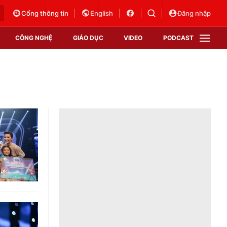
Cổng thông tin
English
Đăng nhập
CÔNG NGHỆ
GIÁO DỤC
VIDEO
PODCAST
VTV Money
VTV Thể thao
VTV Sức khoẻ
Bất động sản
Thị trường 24h
Tấm lòng Việt
Vươn mình bằng AI
VTV4
VTV8
VTV9
Lịch phát sóng
Giao lưu trực tuyến
Sự kiện