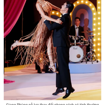
THỜI BÁO VTV
Theo dõi báo trên
Cơ quan chủ quản:
Đài Truyền hình Việt Nam
Cơ quan báo chí:
Thời báo VTV
Giấy phép hoạt động báo in và báo điện tử số 483/GP-BTTTT
cấp ngày 29/12/2023
Tổng Biên tập:
Vũ Thanh Thủy
Phó Tổng Biên tập:
Nguyễn Thị Mỹ Hạnh, Phạm Quốc Thắng,
Nguyễn Trọng Ninh
Tổng đài VTV:
024.38 355 931 - 024.38 355 932
Ðiện thoại Thời báo VTV:
024.66 897 897
Giang Phùng nỗ lực thay đổi phong cách cá tính thường