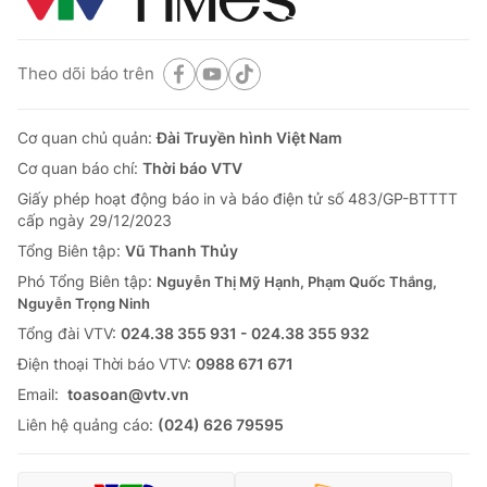
Theo dõi báo trên
Cơ quan chủ quản:
Đài Truyền hình Việt Nam
Cơ quan báo chí:
Thời báo VTV
Giấy phép hoạt động báo in và báo điện tử số 483/GP-BTTTT
cấp ngày 29/12/2023
Tổng Biên tập:
Vũ Thanh Thủy
Phó Tổng Biên tập:
Nguyễn Thị Mỹ Hạnh, Phạm Quốc Thắng,
Nguyễn Trọng Ninh
Tổng đài VTV:
024.38 355 931 - 024.38 355 932
Ðiện thoại Thời báo VTV:
0988 671 671
Email:
toasoan@vtv.vn
Liên hệ quảng cáo:
(024) 626 79595