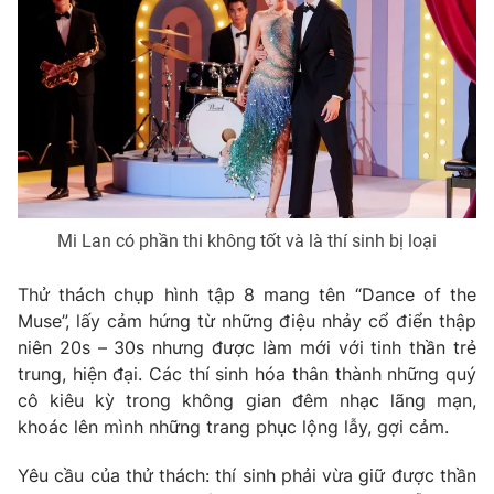
Phim VTV
Giải trí
Hậu trường
Điện ảnh
Đời sống
Nhân vật
Âm nhạc
Du lịch
Khán giả
Giáo dục
Sao
Làm đẹp
Giải sao mai
Tuyển sinh
Công nghệ
Chất lượng cuộc sống
Mi Lan có phần thi không tốt và là thí sinh bị loại
Học trực tuyến
Hitech Công nghệ tương lai
Giao lưu trực tuyến
Thử thách chụp hình tập 8 mang tên “Dance of the
Sản phẩm
Muse”, lấy cảm hứng từ những điệu nhảy cổ điển thập
Lịch phát sóng
niên 20s – 30s nhưng được làm mới với tinh thần trẻ
Thị trường
trung, hiện đại. Các thí sinh hóa thân thành những quý
Tư vấn
cô kiêu kỳ trong không gian đêm nhạc lãng mạn,
Chuyên mục khác
khoác lên mình những trang phục lộng lẫy, gợi cảm.
Emagazine
Podcast
Yêu cầu của thử thách: thí sinh phải vừa giữ được thần