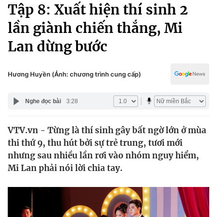
Chính trị
Tập 8: Xuất hiện thí sinh 2
Truyền hình
lần giành chiến thắng, Mi
Văn hóa - Giải trí
Xã hội
Y tế
Lan dừng bước
Đời sống
Pháp luật
Công nghệ
Giáo dục
Hương Huyền (Ảnh: chương trình cung cấp)
Y tế
Nghe đọc bài
3:28
Thế giới
VTV.vn - Từng là thí sinh gây bất ngờ lớn ở mùa
Tin tức
thi thứ 9, thu hút bởi sự trẻ trung, tươi mới
Kinh tế
Thế giới đó đây
nhưng sau nhiều lần rơi vào nhóm nguy hiểm,
Tài chính
Mi Lan phải nói lời chia tay.
Dữ liệu và đời sống
Câu chuyện quốc tế
Thị trường
Truyền hình
Góc doanh nghiệp