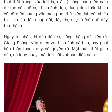
thái thời trang, vừa kết hợp ăn ý cùng bạn diễn nam
để tạo nên bố cục hình ảnh đẹp, đúng tinh thần khiêu
Photo
Infographic
vũ cổ điển nhưng vẫn mang hơi thở hiện đại. Với nhiều
thí sinh lần đầu chụp đôi, đây thực sự là “cửa ải” đầy
Video
Shorts video
thử thách.
Ngay từ phần thi đầu tiên, sự căng thẳng đã hiện rõ.
VTV Money
VTV Thể thao
Giang Phùng, vốn quen với hình ảnh cá tính, nay phải
hóa thân thành quý cô quyến rũ. Một nửa thời gian
VTV Sức khoẻ
Bất động sản
đầu, cô loay hoay, mất kết nối với bạn diễn nam.
Thị trường 24h
Tấm lòng Việt
VTV4
Vươn mình bằng AI
VTV9
VTV8
Liên hệ tòa soạn
English