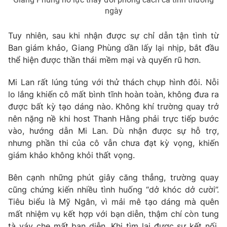
Email:
toasoan@vtv.vn
ngày
Liên hệ quảng cáo:
024-7300.7108
Tuy nhiên, sau khi nhận được sự chỉ dẫn tận tình từ
Ban giám khảo, Giang Phùng dần lấy lại nhịp, bắt đầu
thể hiện được thần thái mềm mại và quyến rũ hơn.
Mi Lan rất lúng túng với thử thách chụp hình đôi. Nỗi
lo lắng khiến cô mất bình tĩnh hoàn toàn, không đưa ra
được bất kỳ tạo dáng nào. Không khí trường quay trở
nên nặng nề khi host Thanh Hằng phải trực tiếp bước
vào, hướng dẫn Mi Lan. Dù nhận được sự hỗ trợ,
nhưng phần thi của cô vẫn chưa đạt kỳ vọng, khiến
giám khảo không khỏi thất vọng.
® Cấm sao chép dưới mọi hình thức nếu không có sự chấp
thuận bằng văn bản. Ghi rõ nguồn VTV.vn khi phát hành lại
Bên cạnh những phút giây căng thẳng, trường quay
thông tin từ website này.
cũng chứng kiến nhiều tình huống “dở khóc dở cười”.
Tiêu biểu là Mỹ Ngân, vì mải mê tạo dáng mà quên
mất nhiệm vụ kết hợp với bạn diễn, thậm chí còn tung
tà váy che mất bạn diễn. Khi tìm lại được sự kết nối,