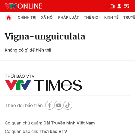
CHÍNH TRỊ
XÃ HỘI
PHÁP LUẬT
THẾ GIỚI
KINH TẾ
TRUYỀ
Vigna-unguiculata
Chuyên mục
Không có gì để hiển thị!
Chính trị
THỜI BÁO VTV
Xã hội
Pháp luật
Theo dõi báo trên
Y tế
Cơ quan chủ quản:
Đài Truyền hình Việt Nam
Thế giới
Cơ quan báo chí:
Thời báo VTV