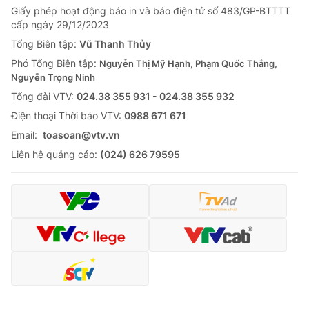
Giấy phép hoạt động báo in và báo điện tử số 483/GP-BTTTT
Tin tức
cấp ngày 29/12/2023
Kinh tế
Thế giới đó đây
Tổng Biên tập:
Vũ Thanh Thủy
Tài chính
Phó Tổng Biên tập:
Nguyễn Thị Mỹ Hạnh, Phạm Quốc Thắng,
Dữ liệu và đời sống
Câu chuyện quốc tế
Nguyễn Trọng Ninh
Thị trường
Tổng đài VTV:
024.38 355 931 - 024.38 355 932
Truyền hình
Góc doanh nghiệp
Ðiện thoại Thời báo VTV:
0988 671 671
Email:
toasoan@vtv.vn
Phim VTV
Giải trí
Liên hệ quảng cáo:
(024) 626 79595
Hậu trường
Điện ảnh
Đời sống
Nhân vật
Âm nhạc
Du lịch
Khán giả
Giáo dục
Sao
Làm đẹp
Giải sao mai
Tuyển sinh
Công nghệ
Chất lượng cuộc sống
Học trực tuyến
Hitech Công nghệ tương lai