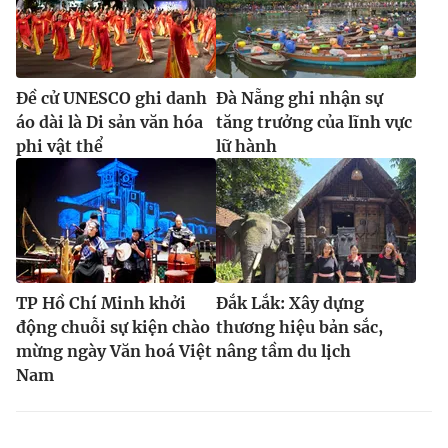
Đề cử UNESCO ghi danh
Đà Nẵng ghi nhận sự
áo dài là Di sản văn hóa
tăng trưởng của lĩnh vực
phi vật thể
lữ hành
TP Hồ Chí Minh khởi
Đắk Lắk: Xây dựng
động chuỗi sự kiện chào
thương hiệu bản sắc,
mừng ngày Văn hoá Việt
nâng tầm du lịch
Nam