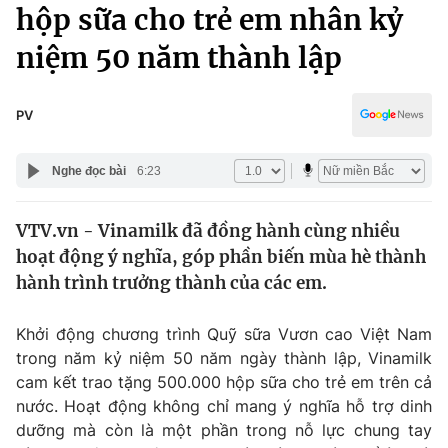
Chính trị
hộp sữa cho trẻ em nhân kỷ
Truyền hình
niệm 50 năm thành lập
Văn hóa - Giải trí
Xã hội
Y tế
Đời sống
PV
Pháp luật
Công nghệ
Giáo dục
Nghe đọc bài
6:23
Y tế
VTV.vn - Vinamilk đã đồng hành cùng nhiều
Thế giới
hoạt động ý nghĩa, góp phần biến mùa hè thành
Tin tức
hành trình trưởng thành của các em.
Kinh tế
Thế giới đó đây
Khởi động chương trình Quỹ sữa Vươn cao Việt Nam
Tài chính
Dữ liệu và đời sống
trong năm kỷ niệm 50 năm ngày thành lập, Vinamilk
Câu chuyện quốc tế
Thị trường
cam kết trao tặng 500.000 hộp sữa cho trẻ em trên cả
nước. Hoạt động không chỉ mang ý nghĩa hỗ trợ dinh
Truyền hình
Góc doanh nghiệp
dưỡng mà còn là một phần trong nỗ lực chung tay