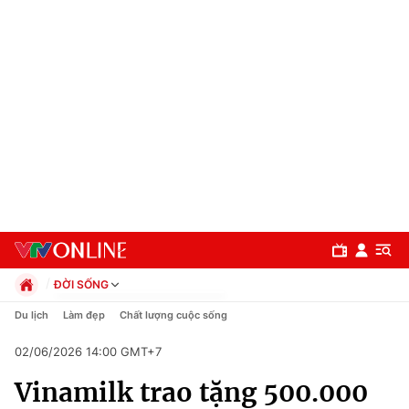
ĐỜI SỐNG
Chính trị
Du lịch
Làm đẹp
Chất lượng cuộc sống
Xã hội
02/06/2026 14:00 GMT+7
Pháp luật
Chuyên mục
Kinh tế
Vinamilk trao tặng 500.000
Thể thao