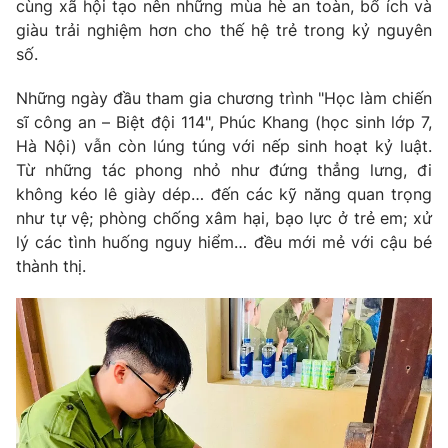
Phim VTV
cùng xã hội tạo nên những mùa hè an toàn, bổ ích và
Giải trí
giàu trải nghiệm hơn cho thế hệ trẻ trong kỷ nguyên
Hậu trường
số.
Điện ảnh
Đời sống
Nhân vật
Những ngày đầu tham gia chương trình "Học làm chiến
Âm nhạc
Du lịch
sĩ công an – Biệt đội 114", Phúc Khang (học sinh lớp 7,
Khán giả
Giáo dục
Sao
Hà Nội) vẫn còn lúng túng với nếp sinh hoạt kỷ luật.
Làm đẹp
Giải sao mai
Từ những tác phong nhỏ như đứng thẳng lưng, đi
Tuyển sinh
không kéo lê giày dép… đến các kỹ năng quan trọng
Công nghệ
Chất lượng cuộc sống
như tự vệ; phòng chống xâm hại, bạo lực ở trẻ em; xử
Học trực tuyến
Hitech Công nghệ tương lai
lý các tình huống nguy hiểm… đều mới mẻ với cậu bé
Giao lưu trực tuyến
thành thị.
Sản phẩm
Lịch phát sóng
Thị trường
Tư vấn
Chuyên mục khác
Emagazine
Podcast