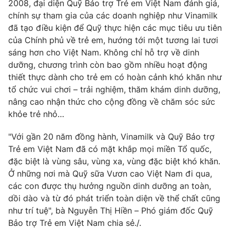
2008, đại diện Quỹ Bảo trợ Trẻ em Việt Nam đánh giá,
chính sự tham gia của các doanh nghiệp như Vinamilk
đã tạo điều kiện để Quỹ thực hiện các mục tiêu ưu tiên
của Chính phủ về trẻ em, hướng tới một tương lai tươi
sáng hơn cho Việt Nam. Không chỉ hỗ trợ về dinh
dưỡng, chương trình còn bao gồm nhiều hoạt động
thiết thực dành cho trẻ em có hoàn cảnh khó khăn như
tổ chức vui chơi – trải nghiệm, thăm khám dinh dưỡng,
nâng cao nhận thức cho cộng đồng về chăm sóc sức
khỏe trẻ nhỏ…
"Với gần 20 năm đồng hành, Vinamilk và Quỹ Bảo trợ
Trẻ em Việt Nam đã có mặt khắp mọi miền Tổ quốc,
đặc biệt là vùng sâu, vùng xa, vùng đặc biệt khó khăn.
Ở những nơi mà Quỹ sữa Vươn cao Việt Nam đi qua,
các con được thụ hưởng nguồn dinh dưỡng an toàn,
dồi dào và từ đó phát triển toàn diện về thể chất cũng
như trí tuệ", bà Nguyễn Thị Hiền – Phó giám đốc Quỹ
Bảo trợ Trẻ em Việt Nam chia sẻ./.