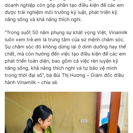
Email:
toasoan@vtv.vn
doanh nghiệp còn góp phần tạo điều kiện để các em
Liên hệ quảng cáo:
024-7300.7108
được trải nghiệm môi trường kỷ luật, phát triển kỹ
năng sống và khả năng thích nghi.
"Trong suốt 50 năm phụng sự khát vọng Việt, Vinamilk
luôn xem trẻ em là trung tâm của sứ mệnh chăm sóc.
Sự chăm sóc đó không dừng lại ở dinh dưỡng hay thể
chất, mà còn hướng đến việc tạo điều kiện để các em
phát triển toàn diện, bao gồm cả việc rèn luyện kỹ
năng sống, khả năng thích nghi và tự bảo vệ mình
trong thời đại số", bà Bùi Thị Hương – Giám đốc điều
hành Vinamilk – chia sẻ.
® Cấm sao chép dưới mọi hình thức nếu không có sự chấp
thuận bằng văn bản. Ghi rõ nguồn VTV.vn khi phát hành lại
thông tin từ website này.