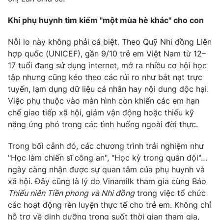
Khi phụ huynh tìm kiếm "một mùa hè khác" cho con
Nỗi lo này không phải cá biệt. Theo Quỹ Nhi đồng Liên
THỜI BÁO VTV
hợp quốc (UNICEF), gần 9/10 trẻ em Việt Nam từ 12–
17 tuổi đang sử dụng internet, mở ra nhiều cơ hội học
Theo dõi báo trên
tập nhưng cũng kéo theo các rủi ro như bắt nạt trực
tuyến, lạm dụng dữ liệu cá nhân hay nội dung độc hại.
Việc phụ thuộc vào màn hình còn khiến các em hạn
Cơ quan chủ quản:
Đài Truyền hình Việt Nam
chế giao tiếp xã hội, giảm vận động hoặc thiếu kỹ
Cơ quan báo chí:
Thời báo VTV
năng ứng phó trong các tình huống ngoài đời thực.
Giấy phép hoạt động báo in và báo điện tử số 483/GP-BTTTT
cấp ngày 29/12/2023
Trong bối cảnh đó, các chương trình trải nghiệm như
Tổng Biên tập:
Vũ Thanh Thủy
"Học làm chiến sĩ công an", "Học kỳ trong quân đội"…
ngày càng nhận được sự quan tâm của phụ huynh và
Phó Tổng Biên tập:
Nguyễn Thị Mỹ Hạnh, Phạm Quốc Thắng,
Nguyễn Trọng Ninh
xã hội. Đây cũng là lý do Vinamilk tham gia cùng Báo
Thiếu niên Tiền phong và Nhi đồng
trong việc tổ chức
Tổng đài VTV:
024.38 355 931 - 024.38 355 932
các hoạt động rèn luyện thực tế cho trẻ em. Không chỉ
Ðiện thoại Thời báo VTV:
024.66 897 897
hỗ trợ về dinh dưỡng trong suốt thời gian tham gia,