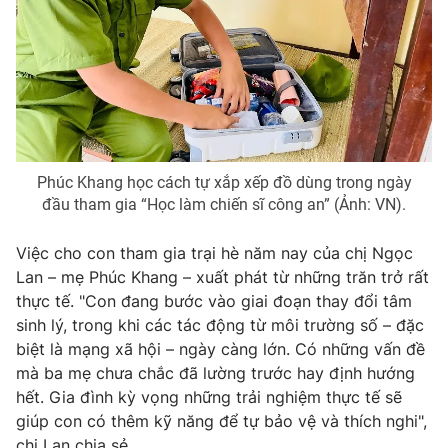
Photo
Infographic
Video
Shorts video
VTV Money
VTV Thể thao
Phúc Khang học cách tự xắp xếp đồ dùng trong ngày
đầu tham gia “Học làm chiến sĩ công an” (Ảnh: VN).
VTV Sức khoẻ
Bất động sản
Việc cho con tham gia trại hè năm nay của chị Ngọc
Thị trường 24h
Tấm lòng Việt
Lan – mẹ Phúc Khang – xuất phát từ những trăn trở rất
thực tế. "Con đang bước vào giai đoạn thay đổi tâm
VTV4
Vươn mình bằng AI
sinh lý, trong khi các tác động từ môi trường số – đặc
biệt là mạng xã hội – ngày càng lớn. Có những vấn đề
mà ba mẹ chưa chắc đã lường trước hay định hướng
VTV9
VTV8
hết. Gia đình kỳ vọng những trải nghiệm thực tế sẽ
giúp con có thêm kỹ năng để tự bảo vệ và thích nghi",
Liên hệ tòa soạn
English
chị Lan chia sẻ.