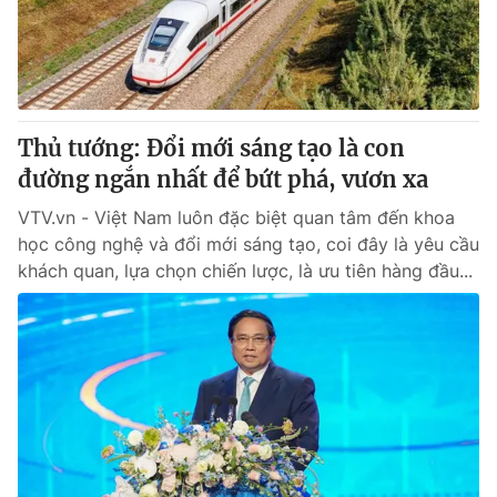
Giao lưu trực tuyến
Sản phẩm
Lịch phát sóng
Thị trường
Tư vấn
Thủ tướng: Đổi mới sáng tạo là con
Chuyên mục khác
đường ngắn nhất để bứt phá, vươn xa
Emagazine
Podcast
VTV.vn - Việt Nam luôn đặc biệt quan tâm đến khoa
học công nghệ và đổi mới sáng tạo, coi đây là yêu cầu
Photo
Infographic
khách quan, lựa chọn chiến lược, là ưu tiên hàng đầu...
Video
Shorts video
VTV Money
VTV Thể thao
VTV Sức khoẻ
Bất động sản