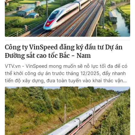
Tin tức
Kinh tế
Thế giới đó đây
Tài chính
Dữ liệu và đời sống
Câu chuyện quốc tế
Thị trường
Công ty VinSpeed đăng ký đầu tư Dự án
Truyền hình
Góc doanh nghiệp
Đường sắt cao tốc Bắc - Nam
Phim VTV
Giải trí
VTV.vn - VinSpeed mong muốn sẽ nỗ lực tối đa để có
Hậu trường
thể khởi công dự án trước tháng 12/2025, đẩy nhanh
Điện ảnh
tiến độ xây dựng, đưa toàn tuyến vào khai thác vận...
Đời sống
Nhân vật
Âm nhạc
Du lịch
Khán giả
Giáo dục
Sao
Làm đẹp
Giải sao mai
Tuyển sinh
Công nghệ
Chất lượng cuộc sống
Học trực tuyến
Hitech Công nghệ tương lai