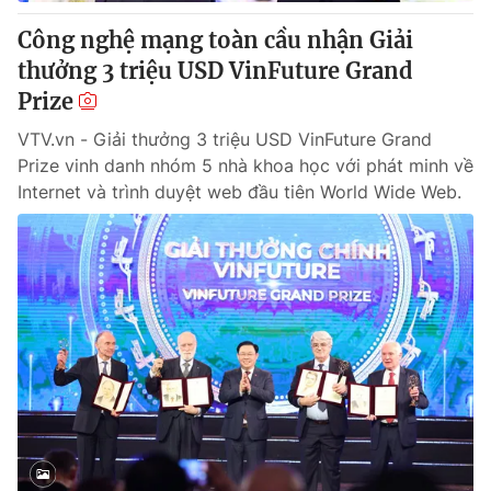
Công nghệ mạng toàn cầu nhận Giải
® Cấm sao chép dưới mọi hình thức nếu không có sự chấp
thưởng 3 triệu USD VinFuture Grand
thuận bằng văn bản. Ghi rõ nguồn VTV.vn khi phát hành lại
Prize
thông tin từ website này.
VTV.vn - Giải thưởng 3 triệu USD VinFuture Grand
Prize vinh danh nhóm 5 nhà khoa học với phát minh về
Internet và trình duyệt web đầu tiên World Wide Web.