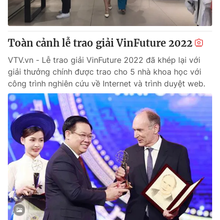
Giấy phép hoạt động báo in và báo điện tử số 483/GP-BTTTT
cấp ngày 29/12/2023
Tổng Biên tập:
Vũ Thanh Thủy
Toàn cảnh lễ trao giải VinFuture 2022
Phó Tổng Biên tập:
Nguyễn Thị Mỹ Hạnh, Phạm Quốc Thắng,
Nguyễn Trọng Ninh
VTV.vn - Lễ trao giải VinFuture 2022 đã khép lại với
Tổng đài VTV:
024.38 355 931 - 024.38 355 932
giải thưởng chính được trao cho 5 nhà khoa học với
Ðiện thoại Thời báo VTV:
024.66 897 897
công trình nghiên cứu về Internet và trình duyệt web.
Email:
toasoan@vtv.vn
Liên hệ quảng cáo:
024-7300.7108