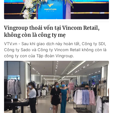
Thị trường 24h
Tấm lòng Việt
VTV4
Vươn mình bằng AI
Vingroup thoái vốn tại Vincom Retail,
VTV9
VTV8
không còn là công ty mẹ
VTV.vn - Sau khi giao dịch này hoàn tất, Công ty SDI,
Liên hệ tòa soạn
English
Công ty Sado và Công ty Vincom Retail không còn là
công ty con của Tập đoàn Vingroup.
THỜI BÁO VTV
Theo dõi báo trên
Cơ quan chủ quản:
Đài Truyền hình Việt Nam
Cơ quan báo chí:
Thời báo VTV