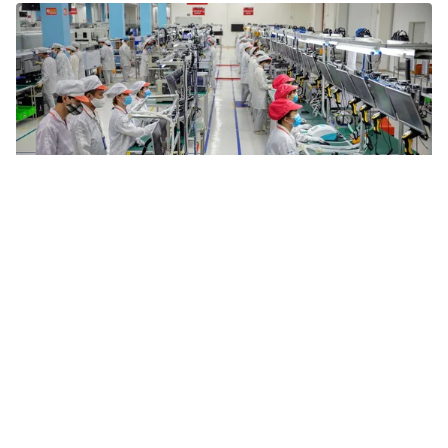
Tin mới
Video
Live
Emagazine
Trang chủ
VinWonders Vũ Yên - Công viên chủ đề
trị giá tỷ USD chính thức khởi công
VTV.vn - Ngày 21/6/2020, Thủ tướng Chính phủ
Nguyễn Xuân Phúc đã chính thức bấm nút khởi công
dự án Công viên chủ đề VinWonders Vũ Yên tại...