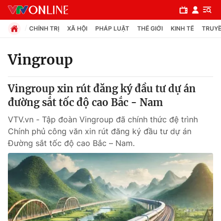
CHÍNH TRỊ
XÃ HỘI
PHÁP LUẬT
THẾ GIỚI
KINH TẾ
TRUYỀ
Vingroup
Chuyên mục
Vingroup xin rút đăng ký đầu tư dự án
Chính trị
đường sắt tốc độ cao Bắc - Nam
VTV.vn - Tập đoàn Vingroup đã chính thức đệ trình
Xã hội
Chính phủ công văn xin rút đăng ký đầu tư dự án
Đường sắt tốc độ cao Bắc – Nam.
Pháp luật
Y tế
Thế giới