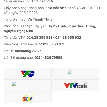
Giao lưu trực tuyến
Cơ quan báo chí:
Thời báo VTV
Sản phẩm
Giấy phép hoạt động báo in và báo điện tử số 483/GP-BTTTT
cấp ngày 29/12/2023
Lịch phát sóng
Thị trường
Tổng Biên tập:
Vũ Thanh Thủy
Tư vấn
Phó Tổng Biên tập:
Nguyễn Thị Mỹ Hạnh, Phạm Quốc Thắng,
Nguyễn Trọng Ninh
Chuyên mục khác
Tổng đài VTV:
024.38 355 931 - 024.38 355 932
Emagazine
Podcast
Ðiện thoại Thời báo VTV:
0988 671 671
Email:
toasoan@vtv.vn
Photo
Infographic
Liên hệ quảng cáo:
(024) 626 79595
Video
Shorts video
VTV Money
VTV Thể thao
VTV Sức khoẻ
Bất động sản