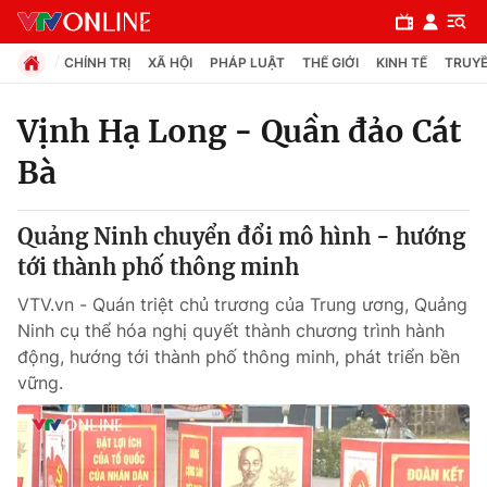
CHÍNH TRỊ
XÃ HỘI
PHÁP LUẬT
THẾ GIỚI
KINH TẾ
TRUYỀ
Vịnh Hạ Long - Quần đảo Cát
Bà
Chuyên mục
Chính trị
Quảng Ninh chuyển đổi mô hình - hướng
tới thành phố thông minh
Xã hội
VTV.vn - Quán triệt chủ trương của Trung ương, Quảng
Ninh cụ thể hóa nghị quyết thành chương trình hành
Pháp luật
động, hướng tới thành phố thông minh, phát triển bền
vững.
Y tế
Thế giới