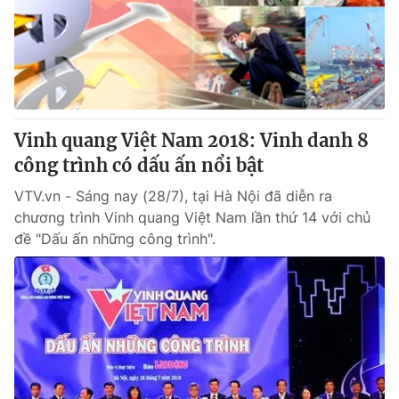
Giao lưu trực tuyến
Sản phẩm
Lịch phát sóng
Thị trường
Tư vấn
Chuyên mục khác
Vinh quang Việt Nam 2018: Vinh danh 8
Emagazine
Podcast
công trình có dấu ấn nổi bật
VTV.vn - Sáng nay (28/7), tại Hà Nội đã diễn ra
Photo
Infographic
chương trình Vinh quang Việt Nam lần thứ 14 với chủ
đề "Dấu ấn những công trình".
Video
Shorts video
VTV Money
VTV Thể thao
VTV Sức khoẻ
Bất động sản