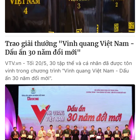
Cơ quan báo chí:
Thời báo VTV
Giấy phép hoạt động báo in và báo điện tử số 483/GP-BTTTT
cấp ngày 29/12/2023
Tổng Biên tập:
Vũ Thanh Thủy
Phó Tổng Biên tập:
Nguyễn Thị Mỹ Hạnh, Phạm Quốc Thắng,
Trao giải thưởng "Vinh quang Việt Nam -
Nguyễn Trọng Ninh
Dấu ấn 30 năm đổi mới"
Tổng đài VTV:
024.38 355 931 - 024.38 355 932
VTV.vn - Tối 20/5, 30 tập thể và cá nhân đã được tôn
Ðiện thoại Thời báo VTV:
024.66 897 897
vinh trong chương trình "Vinh quang Việt Nam - Dấu
Email:
toasoan@vtv.vn
ấn 30 năm đổi mới".
Liên hệ quảng cáo:
024-7300.7108