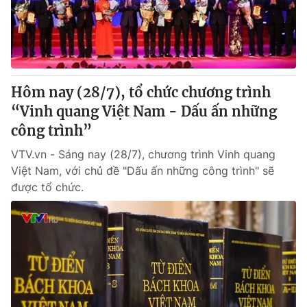
Thị trường 24h
Tấm lòng Việt
VTV4
Vươn mình bằng AI
VTV9
VTV8
Hôm nay (28/7), tổ chức chương trình
“Vinh quang Việt Nam - Dấu ấn những
Liên hệ tòa soạn
English
công trình”
VTV.vn - Sáng nay (28/7), chương trình Vinh quang
Việt Nam, với chủ đề "Dấu ấn những công trình" sẽ
được tổ chức.
THỜI BÁO VTV
Theo dõi báo trên
Cơ quan chủ quản:
Đài Truyền hình Việt Nam