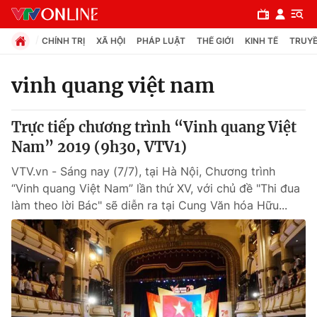
CHÍNH TRỊ
XÃ HỘI
PHÁP LUẬT
THẾ GIỚI
KINH TẾ
TRUYỀ
vinh quang việt nam
Chuyên mục
Trực tiếp chương trình “Vinh quang Việt
Chính trị
Nam” 2019 (9h30, VTV1)
VTV.vn - Sáng nay (7/7), tại Hà Nội, Chương trình
Xã hội
“Vinh quang Việt Nam” lần thứ XV, với chủ đề "Thi đua
làm theo lời Bác" sẽ diễn ra tại Cung Văn hóa Hữu...
Pháp luật
Y tế
Thế giới