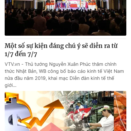
Tin tức
Kinh tế
Thế giới đó đây
Tài chính
Dữ liệu và đời sống
Câu chuyện quốc tế
Thị trường
Một số sự kiện đáng chú ý sẽ diễn ra từ
Truyền hình
Góc doanh nghiệp
1/7 đến 7/7
Phim VTV
Giải trí
VTV.vn - Thủ tướng Nguyễn Xuân Phúc thăm chính
Hậu trường
thức Nhật Bản, WB công bố báo cáo kinh tế Việt Nam
Điện ảnh
nửa đầu năm 2019, khai mạc Diễn đàn kinh tế thế
Đời sống
Nhân vật
giới...
Âm nhạc
Du lịch
Khán giả
Giáo dục
Sao
Làm đẹp
Giải sao mai
Tuyển sinh
Công nghệ
Chất lượng cuộc sống
Học trực tuyến
Hitech Công nghệ tương lai