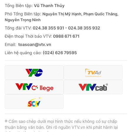
Giao lưu trực tuyến
Tổng Biên tập:
Vũ Thanh Thủy
Sản phẩm
Phó Tổng Biên tập:
Nguyễn Thị Mỹ Hạnh, Phạm Quốc Thắng,
Lịch phát sóng
Thị trường
Nguyễn Trọng Ninh
Tổng đài VTV:
024.38 355 931 - 024.38 355 932
Tư vấn
Ðiện thoại Thời báo VTV:
0988 671 671
Chuyên mục khác
Email:
toasoan@vtv.vn
Emagazine
Podcast
Liên hệ quảng cáo:
(024) 626 79595
Photo
Infographic
Video
Shorts video
VTV Money
VTV Thể thao
VTV Sức khoẻ
Bất động sản
® Cấm sao chép dưới mọi hình thức nếu không có sự chấp
thuận bằng văn bản. Ghi rõ nguồn VTV.vn khi phát hành lại