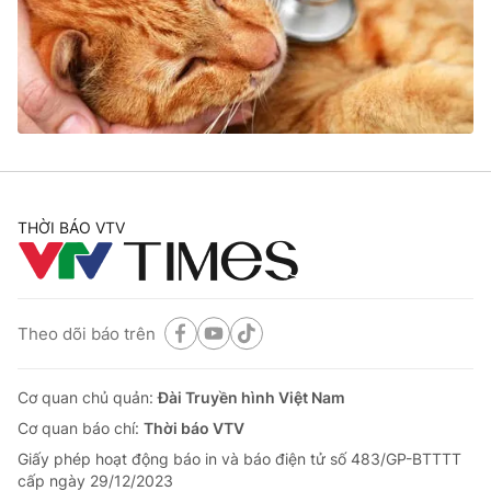
Tin tức
Kinh tế
Thế giới đó đây
Tài chính
Dữ liệu và đời sống
Câu chuyện quốc tế
Thị trường
Truyền hình
Góc doanh nghiệp
Phim VTV
THỜI BÁO VTV
Giải trí
Hậu trường
Điện ảnh
Đời sống
Nhân vật
Âm nhạc
Theo dõi báo trên
Du lịch
Khán giả
Giáo dục
Sao
Làm đẹp
Giải sao mai
Cơ quan chủ quản:
Đài Truyền hình Việt Nam
Tuyển sinh
Công nghệ
Cơ quan báo chí:
Thời báo VTV
Chất lượng cuộc sống
Học trực tuyến
Giấy phép hoạt động báo in và báo điện tử số 483/GP-BTTTT
Hitech Công nghệ tương lai
cấp ngày 29/12/2023