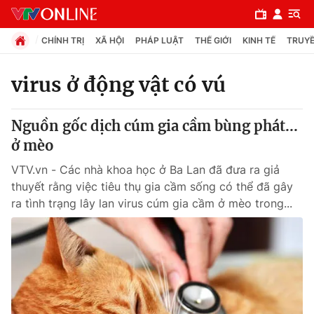
CHÍNH TRỊ
XÃ HỘI
PHÁP LUẬT
THẾ GIỚI
KINH TẾ
TRUYỀ
virus ở động vật có vú
Chuyên mục
Nguồn gốc dịch cúm gia cầm bùng phát...
Chính trị
ở mèo
VTV.vn - Các nhà khoa học ở Ba Lan đã đưa ra giả
Xã hội
thuyết rằng việc tiêu thụ gia cầm sống có thể đã gây
ra tình trạng lây lan virus cúm gia cầm ở mèo trong...
Pháp luật
Y tế
Thế giới