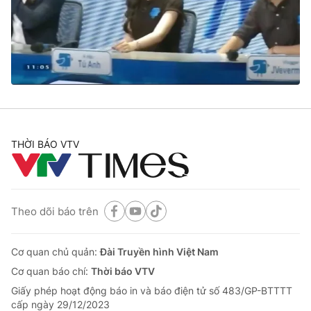
Tin tức
Kinh tế
Thế giới đó đây
Tài chính
Dữ liệu và đời sống
Câu chuyện quốc tế
Thị trường
Truyền hình
Góc doanh nghiệp
Phim VTV
THỜI BÁO VTV
Giải trí
Hậu trường
Điện ảnh
Đời sống
Nhân vật
Âm nhạc
Theo dõi báo trên
Du lịch
Khán giả
Giáo dục
Sao
Làm đẹp
Giải sao mai
Cơ quan chủ quản:
Đài Truyền hình Việt Nam
Tuyển sinh
Công nghệ
Cơ quan báo chí:
Thời báo VTV
Chất lượng cuộc sống
Học trực tuyến
Giấy phép hoạt động báo in và báo điện tử số 483/GP-BTTTT
Hitech Công nghệ tương lai
cấp ngày 29/12/2023