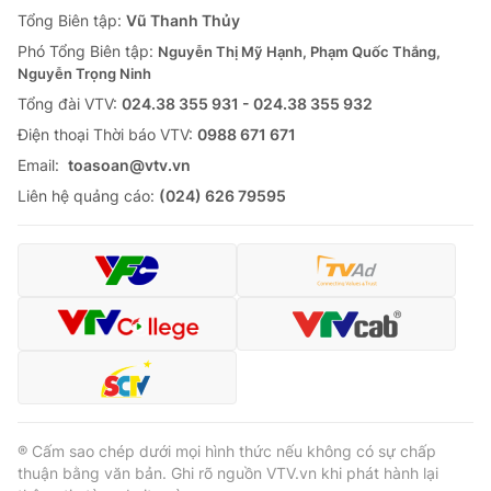
Giao lưu trực tuyến
Tổng Biên tập:
Vũ Thanh Thủy
Sản phẩm
Phó Tổng Biên tập:
Nguyễn Thị Mỹ Hạnh, Phạm Quốc Thắng,
Lịch phát sóng
Thị trường
Nguyễn Trọng Ninh
Tổng đài VTV:
024.38 355 931 - 024.38 355 932
Tư vấn
Ðiện thoại Thời báo VTV:
0988 671 671
Chuyên mục khác
Email:
toasoan@vtv.vn
Emagazine
Podcast
Liên hệ quảng cáo:
(024) 626 79595
Photo
Infographic
Video
Shorts video
VTV Money
VTV Thể thao
VTV Sức khoẻ
Bất động sản
® Cấm sao chép dưới mọi hình thức nếu không có sự chấp
thuận bằng văn bản. Ghi rõ nguồn VTV.vn khi phát hành lại