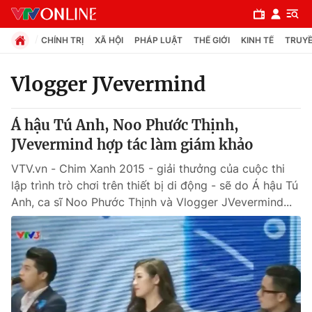
CHÍNH TRỊ
XÃ HỘI
PHÁP LUẬT
THẾ GIỚI
KINH TẾ
TRUYỀ
Vlogger JVevermind
Chuyên mục
Á hậu Tú Anh, Noo Phước Thịnh,
Chính trị
JVevermind hợp tác làm giám khảo
VTV.vn - Chim Xanh 2015 - giải thưởng của cuộc thi
Xã hội
lập trình trò chơi trên thiết bị di động - sẽ do Á hậu Tú
Anh, ca sĩ Noo Phước Thịnh và Vlogger JVevermind...
Pháp luật
Y tế
Thế giới