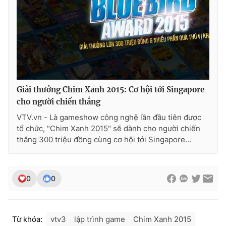
THỜI BÁO VTV
Giải thưởng Chim Xanh 2015: Cơ hội tới Singapore
Theo dõi báo trên
cho người chiến thắng
VTV.vn - Là gameshow công nghệ lần đầu tiên được
Cơ quan chủ quản:
Đài Truyền hình Việt Nam
tổ chức, "Chim Xanh 2015" sẽ dành cho người chiến
thắng 300 triệu đồng cùng cơ hội tới Singapore...
Cơ quan báo chí:
Thời báo VTV
Giấy phép hoạt động báo in và báo điện tử số 483/GP-BTTTT
cấp ngày 29/12/2023
0
0
Tổng Biên tập:
Vũ Thanh Thủy
Phó Tổng Biên tập:
Nguyễn Thị Mỹ Hạnh, Phạm Quốc Thắng,
Nguyễn Trọng Ninh
Tổng đài VTV:
024.38 355 931 - 024.38 355 932
Từ khóa:
vtv3
lập trình game
Chim Xanh 2015