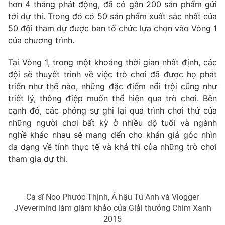
Phim VTV
hơn 4 tháng phát động, đã có gần 200 sản phẩm gửi
Giải trí
tới dự thi. Trong đó có 50 sản phẩm xuất sắc nhất của
Hậu trường
50 đội tham dự được ban tổ chức lựa chọn vào Vòng 1
Điện ảnh
Đời sống
của chương trình.
Nhân vật
Âm nhạc
Du lịch
Tại Vòng 1, trong một khoảng thời gian nhất định, các
Khán giả
Giáo dục
Sao
đội sẽ thuyết trình về việc trò chơi đã được họ phát
Làm đẹp
Giải sao mai
triển như thế nào, những đặc điểm nổi trội cũng như
Tuyển sinh
Công nghệ
triết lý, thông điệp muốn thể hiện qua trò chơi. Bên
Chất lượng cuộc sống
Học trực tuyến
cạnh đó, các phóng sự ghi lại quá trình chơi thử của
Hitech Công nghệ tương lai
những người chơi bất kỳ ở nhiều độ tuổi và ngành
Giao lưu trực tuyến
nghề khác nhau sẽ mang đến cho khán giả góc nhìn
Sản phẩm
đa dạng về tính thực tế và khả thi của những trò chơi
Lịch phát sóng
tham gia dự thi.
Thị trường
Tư vấn
Chuyên mục khác
Ca sĩ Noo Phước Thịnh, Á hậu Tú Anh và Vlogger
JVevermind làm giám khảo của Giải thưởng Chim Xanh
Emagazine
Podcast
2015