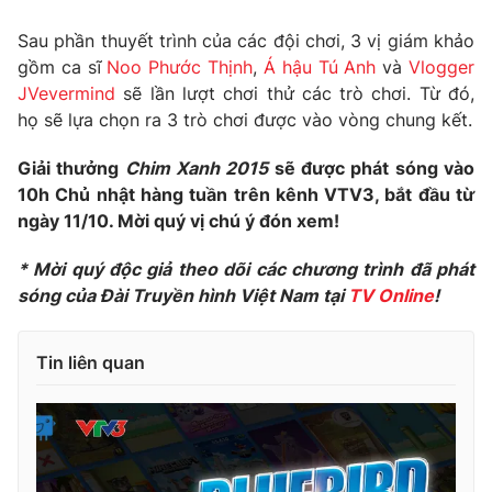
Photo
Infographic
Sau phần thuyết trình của các đội chơi, 3 vị giám khảo
gồm ca sĩ
Noo Phước Thịnh
,
Á hậu Tú Anh
và
Vlogger
JVevermind
sẽ lần lượt chơi thử các trò chơi. Từ đó,
Video
Shorts video
họ sẽ lựa chọn ra 3 trò chơi được vào vòng chung kết.
VTV Money
VTV Thể thao
Giải thưởng
Chim Xanh 2015
sẽ được phát sóng vào
10h Chủ nhật hàng tuần trên kênh VTV3, bắt đầu từ
ngày 11/10. Mời quý vị chú ý đón xem!
VTV Sức khoẻ
Bất động sản
* Mời quý độc giả theo dõi các chương trình đã phát
Thị trường 24h
Tấm lòng Việt
sóng của Đài Truyền hình Việt Nam tại
TV Online
!
VTV4
Vươn mình bằng AI
Tin liên quan
VTV9
VTV8
Liên hệ tòa soạn
English