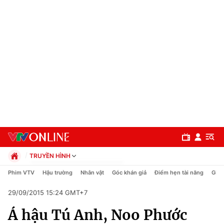
TRUYỀN HÌNH
Chính trị
Phim VTV
Hậu trường
Nhân vật
Góc khán giả
Điểm hẹn tài năng
Giải
Xã hội
29/09/2015 15:24 GMT+7
Pháp luật
Chuyên mục
Kinh tế
Á hậu Tú Anh, Noo Phước
Thể thao