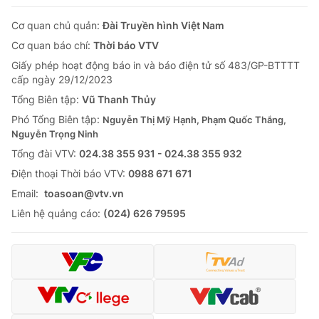
Cơ quan chủ quản:
Đài Truyền hình Việt Nam
Cơ quan báo chí:
Thời báo VTV
Giấy phép hoạt động báo in và báo điện tử số 483/GP-BTTTT
cấp ngày 29/12/2023
Tổng Biên tập:
Vũ Thanh Thủy
Phó Tổng Biên tập:
Nguyễn Thị Mỹ Hạnh, Phạm Quốc Thắng,
Nguyễn Trọng Ninh
Tổng đài VTV:
024.38 355 931 - 024.38 355 932
Ðiện thoại Thời báo VTV:
0988 671 671
Email:
toasoan@vtv.vn
Liên hệ quảng cáo:
(024) 626 79595