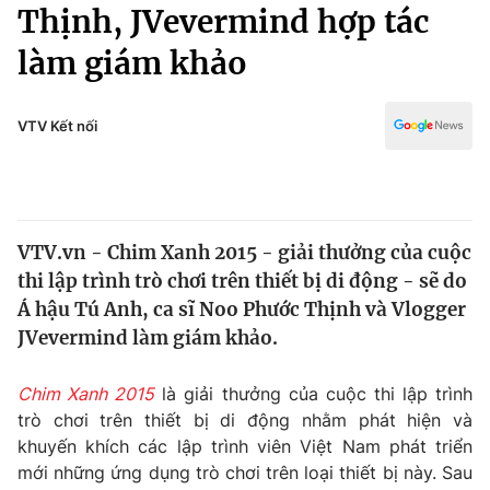
Chính trị
Thịnh, JVevermind hợp tác
Truyền hình
làm giám khảo
Văn hóa - Giải trí
Xã hội
Y tế
Đời sống
VTV Kết nối
Pháp luật
Công nghệ
Giáo dục
Y tế
VTV.vn - Chim Xanh 2015 - giải thưởng của cuộc
Thế giới
thi lập trình trò chơi trên thiết bị di động - sẽ do
Tin tức
Á hậu Tú Anh, ca sĩ Noo Phước Thịnh và Vlogger
Kinh tế
JVevermind làm giám khảo.
Thế giới đó đây
Tài chính
Dữ liệu và đời sống
Câu chuyện quốc tế
Chim Xanh 2015
là giải thưởng của cuộc thi lập trình
Thị trường
trò chơi trên thiết bị di động nhằm phát hiện và
khuyến khích các lập trình viên Việt Nam phát triển
Truyền hình
Góc doanh nghiệp
mới những ứng dụng trò chơi trên loại thiết bị này. Sau